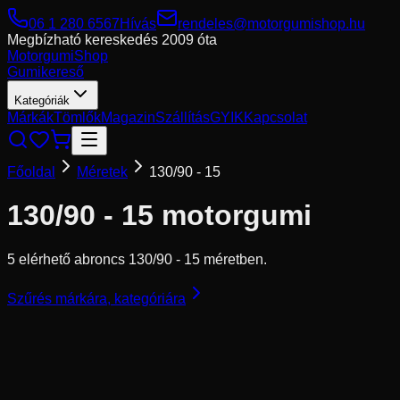
06 1 280 6567
Hívás
rendeles@motorgumishop.hu
Megbízható kereskedés
2009 óta
Motorgumi
Shop
Gumikereső
Kategóriák
Márkák
Tömlők
Magazin
Szállítás
GYIK
Kapcsolat
Főoldal
Méretek
130/90 - 15
130/90 - 15
motorgumi
5 elérhető abroncs 130/90 - 15 méretben.
Szűrés márkára, kategóriára