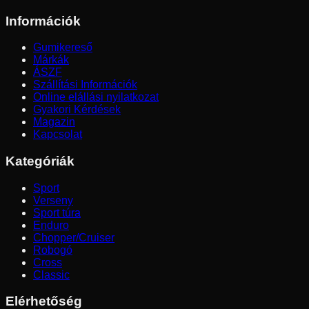
Információk
Gumikereső
Márkák
ÁSZF
Szállítási Információk
Online elállási nyilatkozat
Gyakori Kérdések
Magazin
Kapcsolat
Kategóriák
Sport
Verseny
Sport túra
Enduro
Chopper/Cruiser
Robogó
Cross
Classic
Elérhetőség