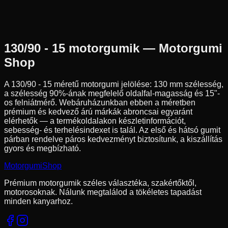
130/90-15
66
H
Hátsó
Chopper/Cruiser
Tömlő nélküli
56 290 Ft
130/90 - 15
motorgumik — Motorgumi
Shop
A
130/90 - 15
méretű motorgumi jelölése:
130
mm szélesség,
a szélesség
90
%-ának megfelelő oldalfal-magasság és
15
"-
os felniátmérő. Webáruházunkban ebben a méretben
prémium és kedvező árú márkák abroncsai egyaránt
elérhetők — a termékoldalakon készletinformációt,
sebesség- és terhelésindexet is talál. Az első és hátsó gumit
párban rendelve páros kedvezményt biztosítunk, a kiszállítás
gyors és megbízható.
Motorgumi
Shop
Prémium motorgumik széles választéka, szakértőktől,
motorosoknak. Nálunk megtalálod a tökéletes tapadást
minden kanyarhoz.