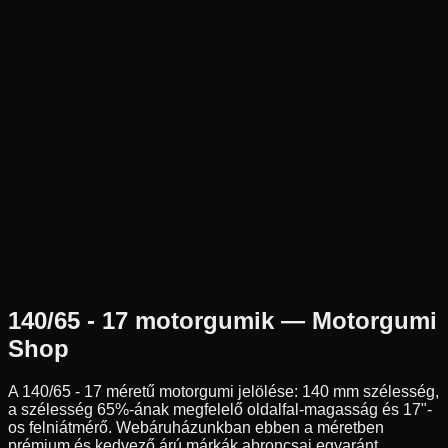
Új
Az ár 1 db gumiabroncsot tartalmaz
Dunlop
Nem elérhető
140/65R17
Hátsó
Verseny
Tömlő nélküli
84 890 Ft
140/65 - 17
motorgumik — Motorgumi
Shop
A
140/65 - 17
méretű motorgumi jelölése:
140
mm szélesség,
a szélesség
65
%-ának megfelelő oldalfal-magasság és
17
"-
os felniátmérő. Webáruházunkban ebben a méretben
prémium és kedvező árú márkák abroncsai egyaránt