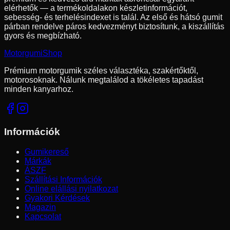
elérhetők — a termékoldalakon készletinformációt,
sebesség- és terhelésindexet is talál. Az első és hátsó gumit
párban rendelve páros kedvezményt biztosítunk, a kiszállítás
gyors és megbízható.
Motorgumi
Shop
Prémium motorgumik széles választéka, szakértőktől,
motorosoknak. Nálunk megtalálod a tökéletes tapadást
minden kanyarhoz.
Információk
Gumikereső
Márkák
ÁSZF
Szállítási Információk
Online elállási nyilatkozat
Gyakori Kérdések
Magazin
Kapcsolat