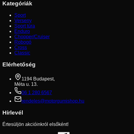
Kategóriák
Sport
Verseny
Sport túra
Enduro
Chopper/Cruiser
Robogó
Cross
Classic
Elérhetőség
1194 Budapest,
Méta u. 13.
06 1 280 6567
rendeles@motorgumishop.hu
Hírlevél
Értesüljön akcióinkról elsőként!