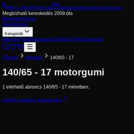
06 1 280 6567
Hívás
rendeles@motorgumishop.hu
Megbízható kereskedés
2009 óta
Motorgumi
Shop
Gumikereső
Kategóriák
Márkák
Tömlők
Magazin
Szállítás
GYIK
Kapcsolat
Főoldal
Méretek
140/65 - 17
140/65 - 17
motorgumi
1 elérhető abroncs 140/65 - 17 méretben.
Szűrés márkára, kategóriára