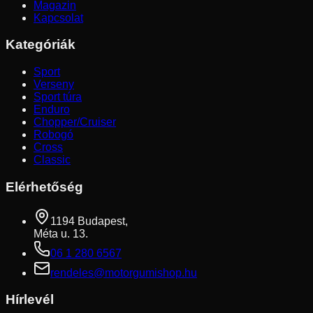
Magazin
Kapcsolat
Kategóriák
Sport
Verseny
Sport túra
Enduro
Chopper/Cruiser
Robogó
Cross
Classic
Elérhetőség
1194 Budapest,
Méta u. 13.
06 1 280 6567
rendeles@motorgumishop.hu
Hírlevél