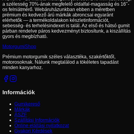
a szélesség
70
%-ának megfelelő oldalfal-magasság és
16
"-
os felniátmérő. Webáruházunkban ebben a méretben
prémium és kedvező árú márkák abroncsai egyaránt
elérhetők — a termékoldalakon készletinformációt,
sebesség- és terhelésindexet is talál. Az első és hátsó gumit
párban rendelve páros kedvezményt biztosítunk, a kiszállítás
gyors és megbízható.
Motorgumi
Shop
Prémium motorgumik széles választéka, szakértőktől,
motorosoknak. Nálunk megtalálod a tökéletes tapadást
minden kanyarhoz.
Információk
Gumikereső
Márkák
ÁSZF
Szállítási Információk
Online elállási nyilatkozat
Gyakori Kérdések