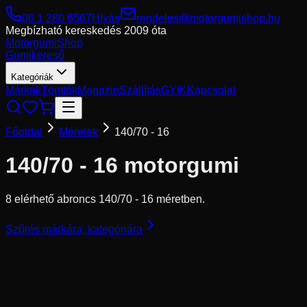
06 1 280 6567
Hívás
rendeles@motorgumishop.hu
Megbízható kereskedés
2009 óta
Motorgumi
Shop
Gumikereső
Kategóriák
Márkák
Tömlők
Magazin
Szállítás
GYIK
Kapcsolat
Főoldal
Méretek
140/70 - 16
140/70 - 16
motorgumi
8 elérhető abroncs 140/70 - 16 méretben.
Szűrés márkára, kategóriára