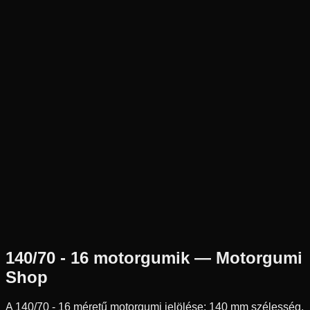
Új
Az ár 1 db gumiabroncsot tartalmaz
Heidenau
Külső raktár
140/70-16
65
S
Pozíció n.a.
Robogó
Tömlő nélküli
48 790 Ft
140/70 - 16
motorgumik — Motorgumi
Shop
A
140/70 - 16
méretű motorgumi jelölése:
140
mm szélesség,