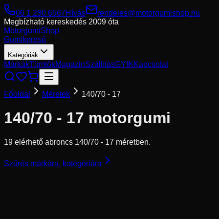
06 1 280 6567
Hívás
rendeles@motorgumishop.hu
Megbízható kereskedés
2009 óta
Motorgumi
Shop
Gumikereső
Kategóriák
Márkák
Tömlők
Magazin
Szállítás
GYIK
Kapcsolat
Főoldal
Méretek
140/70 - 17
140/70 - 17
motorgumi
19 elérhető abroncs 140/70 - 17 méretben.
Szűrés márkára, kategóriára