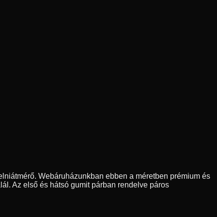
felniátmérő. Webáruházunkban ebben a méretben prémium és
lál. Az első és hátsó gumit párban rendelve páros