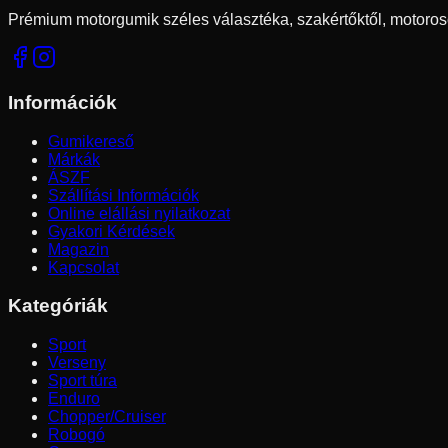
Prémium motorgumik széles választéka, szakértőktől, motoros
Információk
Gumikereső
Márkák
ÁSZF
Szállítási Információk
Online elállási nyilatkozat
Gyakori Kérdések
Magazin
Kapcsolat
Kategóriák
Sport
Verseny
Sport túra
Enduro
Chopper/Cruiser
Robogó