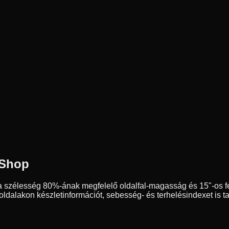
 Shop
a szélesség
80
%-ának megfelelő oldalfal-magasság és
15
"-os 
dalakon készletinformációt, sebesség- és terhelésindexet is ta