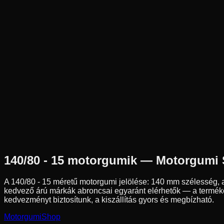
Új
Az ár 1 db gumiabroncsot tartalmaz
Dunlop
Nem elérhető
140/80-15
67
H
Hátsó
Chopper/Cruiser
Tömlő nélküli
95 590 Ft
140/80 - 15
motorgumik — Motorgumi
A
140/80 - 15
méretű motorgumi jelölése:
140
mm szélesség, 
kedvező árú márkák abroncsai egyaránt elérhetők — a termékol
kedvezményt biztosítunk, a kiszállítás gyors és megbízható.
Motorgumi
Shop