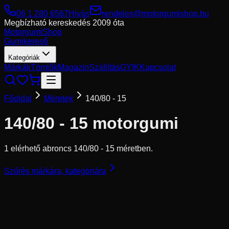
06 1 280 6567
Hívás
rendeles@motorgumishop.hu
Megbízható kereskedés
2009 óta
Motorgumi
Shop
Gumikereső
Kategóriák
Márkák
Tömlők
Magazin
Szállítás
GYIK
Kapcsolat
Főoldal
Méretek
140/80 - 15
140/80 - 15
motorgumi
1 elérhető abroncs 140/80 - 15 méretben.
Szűrés márkára, kategóriára