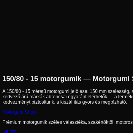
Új
Az ár 1 db gumiabroncsot tartalmaz
Dunlop
Külső raktár
150/80-15
70
V
Hátsó
Chopper/Cruiser
Tömlő nélküli
76 490 Ft
150/80 - 15
motorgumik — Motorgumi
A
150/80 - 15
méretű motorgumi jelölése:
150
mm szélesség, 
kedvező árú márkák abroncsai egyaránt elérhetők — a termékol
kedvezményt biztosítunk, a kiszállítás gyors és megbízható.
Motorgumi
Shop
Prémium motorgumik széles választéka, szakértőktől, motoros