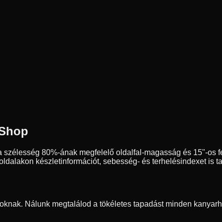
 Shop
a szélesség
80
%-ának megfelelő oldalfal-magasság és
15
"-os 
dalakon készletinformációt, sebesség- és terhelésindexet is ta
oknak. Nálunk megtalálod a tökéletes tapadást minden kanyarh