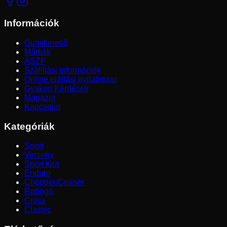
Információk
Gumikereső
Márkák
ÁSZF
Szállítási Információk
Online elállási nyilatkozat
Gyakori Kérdések
Magazin
Kapcsolat
Kategóriák
Sport
Verseny
Sport túra
Enduro
Chopper/Cruiser
Robogó
Cross
Classic