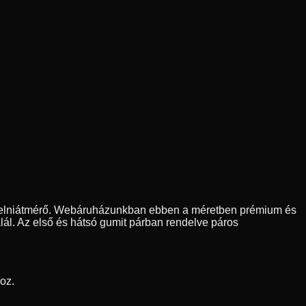
felniátmérő. Webáruházunkban ebben a méretben prémium és
lál. Az első és hátsó gumit párban rendelve páros
oz.