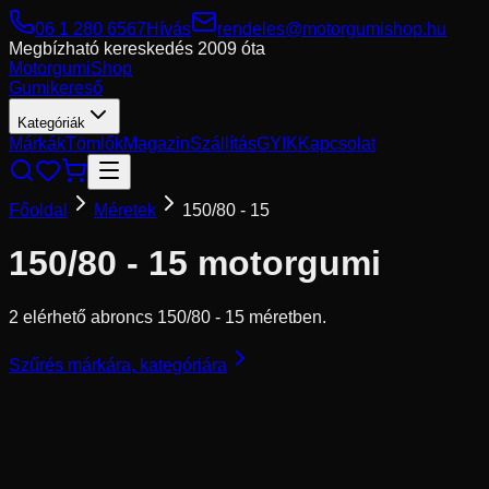
06 1 280 6567
Hívás
rendeles@motorgumishop.hu
Megbízható kereskedés
2009 óta
Motorgumi
Shop
Gumikereső
Kategóriák
Márkák
Tömlők
Magazin
Szállítás
GYIK
Kapcsolat
Főoldal
Méretek
150/80 - 15
150/80 - 15
motorgumi
2 elérhető abroncs 150/80 - 15 méretben.
Szűrés márkára, kategóriára