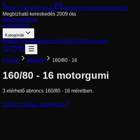
06 1 280 6567
Hívás
rendeles@motorgumishop.hu
Megbízható kereskedés
2009 óta
Motorgumi
Shop
Gumikereső
Kategóriák
Márkák
Tömlők
Magazin
Szállítás
GYIK
Kapcsolat
Főoldal
Méretek
160/80 - 16
160/80 - 16
motorgumi
3 elérhető abroncs 160/80 - 16 méretben.
Szűrés márkára, kategóriára