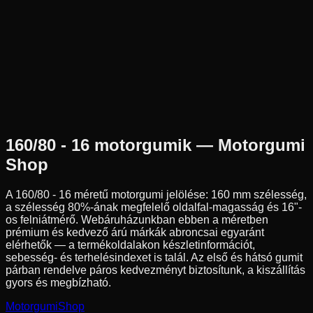
Az ár 1 db gumiabroncsot tartalmaz
Avon
Nem elérhető
160/80B16
81
H
Hátsó
Chopper/Cruiser
Tömlő nélküli
82 290 Ft
160/80 - 16
motorgumik — Motorgumi
Shop
A
160/80 - 16
méretű motorgumi jelölése:
160
mm szélesség,
a szélesség
80
%-ának megfelelő oldalfal-magasság és
16
"-
os felniátmérő. Webáruházunkban ebben a méretben
prémium és kedvező árú márkák abroncsai egyaránt
elérhetők — a termékoldalakon készletinformációt,
sebesség- és terhelésindexet is talál. Az első és hátsó gumit
párban rendelve páros kedvezményt biztosítunk, a kiszállítás
gyors és megbízható.
Motorgumi
Shop