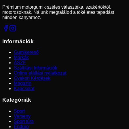
Prémium motorgumik széles választéka, szakértőktől,
motorosoknak. Nálunk megtalálod a tökéletes tapadást
minden kanyarhoz.
Információk
Gumikereső
Márkák
ÁSZF
Szállítási Információk
Online elállási nyilatkozat
Gyakori Kérdések
Magazin
Kapcsolat
Kategóriák
Sport
Verseny
Sport túra
Enduro