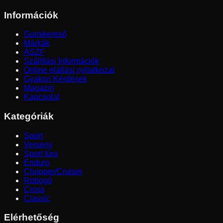
Információk
Gumikereső
Márkák
ÁSZF
Szállítási Információk
Online elállási nyilatkozat
Gyakori Kérdések
Magazin
Kapcsolat
Kategóriák
Sport
Verseny
Sport túra
Enduro
Chopper/Cruiser
Robogó
Cross
Classic
Elérhetőség