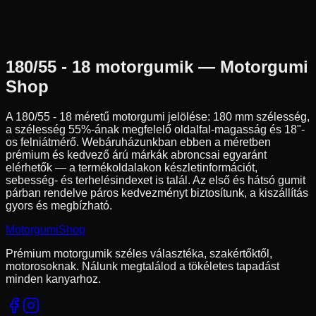
180/55R18
74
W
Hátsó
Chopper/Cruiser
Tömlő nélküli
109 890 Ft
180/55 - 18
motorgumik — Motorgumi
Shop
A
180/55 - 18
méretű motorgumi jelölése:
180
mm szélesség,
a szélesség
55
%-ának megfelelő oldalfal-magasság és
18
"-
os felniátmérő. Webáruházunkban ebben a méretben
prémium és kedvező árú márkák abroncsai egyaránt
elérhetők — a termékoldalakon készletinformációt,
sebesség- és terhelésindexet is talál. Az első és hátsó gumit
párban rendelve páros kedvezményt biztosítunk, a kiszállítás
gyors és megbízható.
Motorgumi
Shop
Prémium motorgumik széles választéka, szakértőktől,
motorosoknak. Nálunk megtalálod a tökéletes tapadást
minden kanyarhoz.