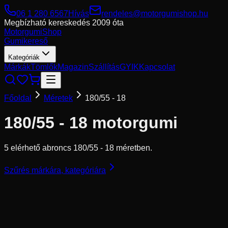
06 1 280 6567
Hívás
rendeles@motorgumishop.hu
Megbízható kereskedés
2009 óta
Motorgumi
Shop
Gumikereső
Kategóriák
Márkák
Tömlők
Magazin
Szállítás
GYIK
Kapcsolat
Főoldal
Méretek
180/55 - 18
180/55 - 18
motorgumi
5 elérhető abroncs 180/55 - 18 méretben.
Szűrés márkára, kategóriára