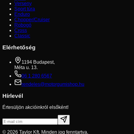
Verseny
Sport túra
Enduro
Chopper/Cruiser
Robogó
Cross
Classic
Elérhetőség
1194 Budapest,
Méta u. 13.
06 1 280 6567
rendeles@motorgumishop.hu
Hírlevél
Értesüljön akcióinkról elsőként!
©
2026
Taylor Kft. Minden jog fenntartva.