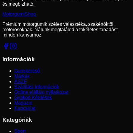
és megbízható.
Motorgumi
Shop
Prémium motorgumik széles választéka, szakértőktől,
motorosoknak. Nálunk megtalálod a tökéletes tapadást
minden kanyarhoz.
Információk
Gumikereső
Márkák
ÁSZF
Szállítási Információk
Online elállási nyilatkozat
Gyakori Kérdések
Magazin
Kapcsolat
Kategóriák
Sport