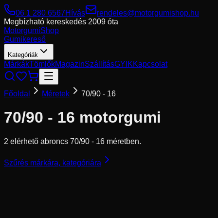
06 1 280 6567
Hívás
rendeles@motorgumishop.hu
Megbízható kereskedés
2009 óta
Motorgumi
Shop
Gumikereső
Kategóriák
Márkák
Tömlők
Magazin
Szállítás
GYIK
Kapcsolat
Főoldal
Méretek
70/90 - 16
70/90 - 16
motorgumi
2 elérhető abroncs 70/90 - 16 méretben.
Szűrés márkára, kategóriára