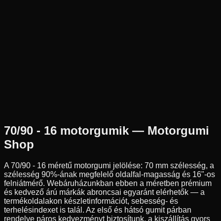
Új
Az ár 1 db gumiabroncsot tartalmaz
Dunlop
Külső raktár
70/90-16
36
P
Első
Sport túra
Tömlős
13 590 Ft
70/90 - 16
motorgumik — Motorgumi
Shop
A
70/90 - 16
méretű motorgumi jelölése:
70
mm szélesség, a
szélesség
90
%-ának megfelelő oldalfal-magasság és
16
"-os
felniátmérő. Webáruházunkban ebben a méretben prémium
és kedvező árú márkák abroncsai egyaránt elérhetők — a
termékoldalakon készletinformációt, sebesség- és
terhelésindexet is talál. Az első és hátsó gumit párban
rendelve páros kedvezményt biztosítunk, a kiszállítás gyors