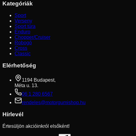
Kategóriák
Sport
Verseny
Sport túra
Enduro
Chopper/Cruiser
Robogó
Cross
Classic
Elérhetőség
1194 Budapest,
Méta u. 13.
06 1 280 6567
rendeles@motorgumishop.hu
Hírlevél
Értesüljön akcióinkról elsőként!