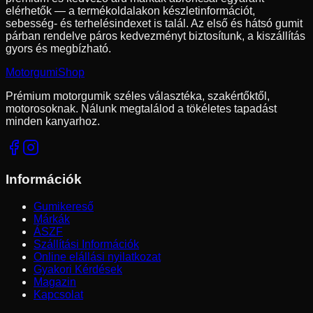
elérhetők — a termékoldalakon készletinformációt,
sebesség- és terhelésindexet is talál. Az első és hátsó gumit
párban rendelve páros kedvezményt biztosítunk, a kiszállítás
gyors és megbízható.
Motorgumi
Shop
Prémium motorgumik széles választéka, szakértőktől,
motorosoknak. Nálunk megtalálod a tökéletes tapadást
minden kanyarhoz.
Információk
Gumikereső
Márkák
ÁSZF
Szállítási Információk
Online elállási nyilatkozat
Gyakori Kérdések
Magazin
Kapcsolat