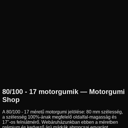
Új
Az ár 1 db gumiabroncsot tartalmaz
Avon
Nem elérhető
80/100-17
53
S
Első
Sport túra
Tömlő nélküli
18 890 Ft
80/100 - 17
motorgumik — Motorgumi
Shop
A
80/100 - 17
méretű motorgumi jelölése:
80
mm szélesség,
a szélesség
100
%-ának megfelelő oldalfal-magasság és
17
"-os felniátmérő. Webáruházunkban ebben a méretben
prémium és kedvező árú márkák abroncsai egyaránt