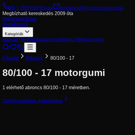
06 1 280 6567
Hívás
rendeles@motorgumishop.hu
Megbízható kereskedés
2009 óta
Motorgumi
Shop
Gumikereső
Kategóriák
Márkák
Tömlők
Magazin
Szállítás
GYIK
Kapcsolat
Főoldal
Méretek
80/100 - 17
80/100 - 17
motorgumi
1 elérhető abroncs 80/100 - 17 méretben.
Szűrés márkára, kategóriára