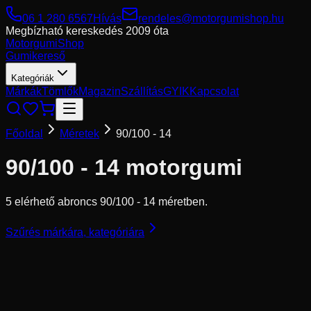
06 1 280 6567
Hívás
rendeles@motorgumishop.hu
Megbízható kereskedés
2009 óta
Motorgumi
Shop
Gumikereső
Kategóriák
Márkák
Tömlők
Magazin
Szállítás
GYIK
Kapcsolat
Főoldal
Méretek
90/100 - 14
90/100 - 14
motorgumi
5 elérhető abroncs 90/100 - 14 méretben.
Szűrés márkára, kategóriára