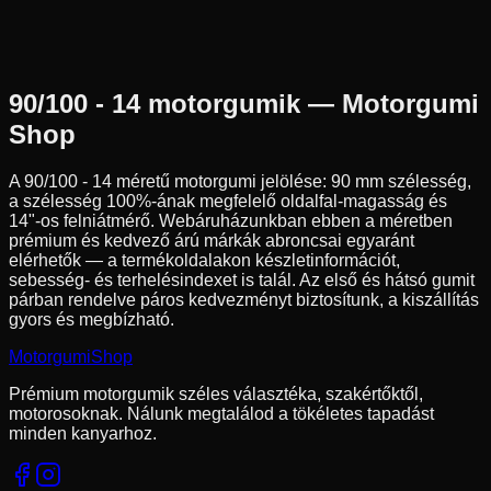
90/100-14
49
M
Hátsó
Cross
Tömlős
27 090 Ft
90/100 - 14
motorgumik — Motorgumi
Shop
A
90/100 - 14
méretű motorgumi jelölése:
90
mm szélesség,
a szélesség
100
%-ának megfelelő oldalfal-magasság és
14
"-os felniátmérő. Webáruházunkban ebben a méretben
prémium és kedvező árú márkák abroncsai egyaránt
elérhetők — a termékoldalakon készletinformációt,
sebesség- és terhelésindexet is talál. Az első és hátsó gumit
párban rendelve páros kedvezményt biztosítunk, a kiszállítás
gyors és megbízható.
Motorgumi
Shop
Prémium motorgumik széles választéka, szakértőktől,
motorosoknak. Nálunk megtalálod a tökéletes tapadást
minden kanyarhoz.