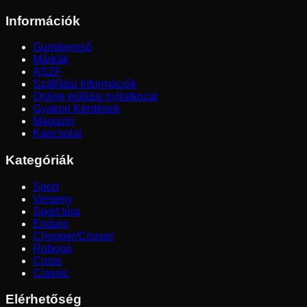
Információk
Gumikereső
Márkák
ÁSZF
Szállítási Információk
Online elállási nyilatkozat
Gyakori Kérdések
Magazin
Kapcsolat
Kategóriák
Sport
Verseny
Sport túra
Enduro
Chopper/Cruiser
Robogó
Cross
Classic
Elérhetőség