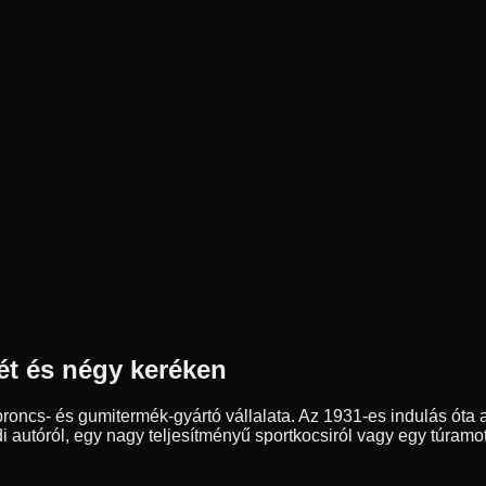
ét és négy keréken
ncs- és gumitermék-gyártó vállalata. Az 1931-es indulás óta a
autóról, egy nagy teljesítményű sportkocsiról vagy egy túramot