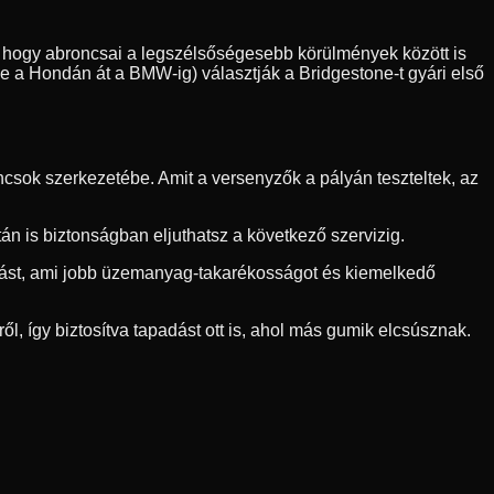
sre, hogy abroncsai a legszélsőségesebb körülmények között is
ve a Hondán át a BMW-ig) választják a Bridgestone-t gyári első
csok szerkezetébe. Amit a versenyzők a pályán teszteltek, az
n is biztonságban eljuthatsz a következő szervizig.
llást, ami jobb üzemanyag-takarékosságot és kiemelkedő
ől, így biztosítva tapadást ott is, ahol más gumik elcsúsznak.