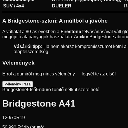
SUV / 4x4
DUELER
R
A Bridgestone-sztori: A múltból a jövőbe
A vállalat a 80-as években a
Firestone
felvásárlásával vált g
megújuló alapanyagok használata. Amikor Bridgestone abroncs
Vásárlói tipp:
Ha nem akarsz kompromisszumot kötni a fé
alapfelszereltség.
Vélemények
Erről a gumiról még nincs vélemény — legyél te az első!
Vélemény írása
Bridgestone
Első
Enduro
Tömlő nélkül szerelhető
Bridgestone A41
120/70R19
50 990 Ft
/ db (bruttó)