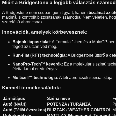
Miért a Bridgestone a legjobb választás számo
A Bridgestone nem csupán gumit gyárt, hanem
bizalmat az ú
maximális kontrollt biztosítsanak számodra. Nem véletlen, hogy
szerelésű abroncsnak.
Innovációk, amelyek körbevesznek:
Bajnoki tapasztalat:
A Formula 1-ben és a MotoGP-ben sz
téged az utcán véd meg.
Run-Flat (RFT) technológia:
A Bridgestone úttörő a def
NanoPro-Tech™ keverék:
Ez a molekuláris szintű tec
élettartamot eredményez.
Multicell™ technológia:
A téli abroncsok specialistája –
Kiemelt termékcsaládok:
Járműtípus
Széria neve
F
Autó (Nyári)
POTENZA / TURANZA
P
Autó (Téli/4 évszakos)
BLIZZAK / WEATHER CONTROL
M
Motorkerékpár
BATTLAX (Hypersport, Touring)
V