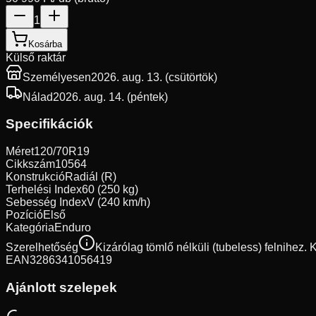
1
Kosárba
Külső raktár
Személyesen
2026. aug. 13. (csütörtök)
Nálad
2026. aug. 14. (péntek)
Specifikációk
Méret
120/70R19
Cikkszám
10564
Konstrukció
Radiál (R)
Terhelési Index
60 (250 kg)
Sebesség Index
V (240 km/h)
Pozíció
Első
Kategória
Enduro
Szerelhetőség
Kizárólag tömlő nélküli (tubeless) felnihez.
EAN
3286341056419
Ajánlott szelepek