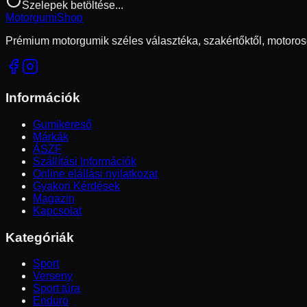
Szelepek betöltése...
Motorgumi
Shop
Prémium motorgumik széles választéka, szakértőktől, motoros
Információk
Gumikereső
Márkák
ÁSZF
Szállítási Információk
Online elállási nyilatkozat
Gyakori Kérdések
Magazin
Kapcsolat
Kategóriák
Sport
Verseny
Sport túra
Enduro