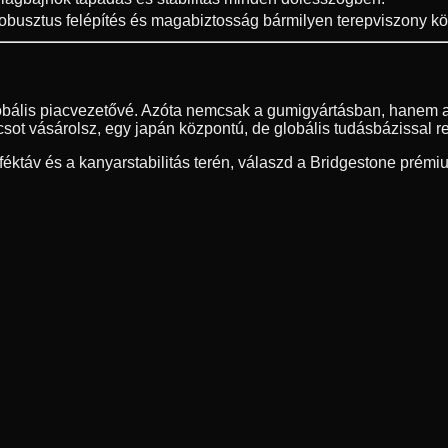
obusztus felépítés és magabiztosság bármilyen terepviszony köz
lobális piacvezetővé. Azóta nemcsak a gumigyártásban, hanem a
ot vásárolsz, egy japán központú, de globális tudásbázissal r
ktáv és a kanyarstabilitás terén, válaszd a Bridgestone prémi