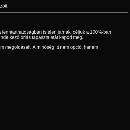
ött.
 fenntarthatóságban is élen járnak: céljuk a 100%-ban
endelkező óriás tapasztalatát kapod meg.
um megoldásait. A minőség itt nem opció, hanem