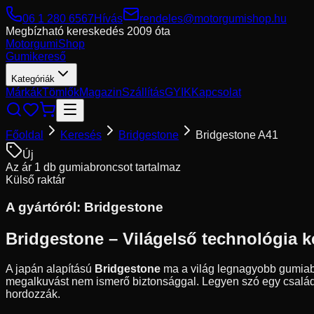
06 1 280 6567
Hívás
rendeles@motorgumishop.hu
Megbízható kereskedés
2009 óta
Motorgumi
Shop
Gumikereső
Kategóriák
Márkák
Tömlők
Magazin
Szállítás
GYIK
Kapcsolat
Főoldal
Keresés
Bridgestone
Bridgestone A41
Új
Az ár 1 db gumiabroncsot tartalmaz
Külső raktár
A gyártóról:
Bridgestone
Bridgestone – Világelső technológia k
A japán alapítású
Bridgestone
ma a világ legnagyobb gumiabro
megalkuvást nem ismerő biztonsággal. Legyen szó egy családi 
hordozzák.