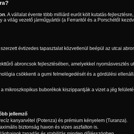
dra?
ton
. A vállalat évente több milliárd eurót költ kutatás-fejleszté
 a világ vezető járműgyártói (a Ferraritól és a Porschétől kezd
erzett évtizedes tapasztalat közvetlenül beépül az utcai abron
ekttűrő abroncsok fejlesztésében, amelyekkel nyomásvesztés utá
hnológia csökkenti a gumi felmelegedését és a gördülési ellená
 a mikroszkopikus buborékok kiszippantják a vizet a jég felületér
őbb jellemző
recíz kanyarvétel (Potenza) és prémium kényelem (Turanza).
aximális biztonság havon és vizes aszfalton is.
ilágbajnok tapadás és stabilitás minden dőlésszögben.