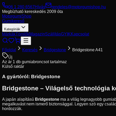
06 1 280 6567
Hívás
rendeles@motorgumishop.hu
Megbízható kereskedés
2009 óta
Motorgumi
Shop
Gumikereső
Kategóriák
Márkák
Tömlők
Magazin
Szállítás
GYIK
Kapcsolat
Főoldal
Keresés
Bridgestone
Bridgestone A41
Új
Az ár 1 db gumiabroncsot tartalmaz
Külső raktár
A gyártóról:
Bridgestone
Bridgestone – Világelső technológia k
A japán alapítású
Bridgestone
ma a világ legnagyobb gumiabro
megalkuvást nem ismerő biztonsággal. Legyen szó egy családi 
hordozzák.