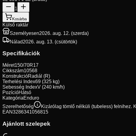
1
Kosárba
Külső raktár
Személyesen
2026. aug. 12. (szerda)
Nálad
2026. aug. 13. (csütörtök)
Specifikációk
Méret
150/70R17
Cikkszám
10568
Konstrukció
Radiál (R)
Terhelési Index
69 (325 kg)
Sebesség Index
V (240 km/h)
Pozíció
Hátsó
Kategória
Enduro
Szerelhetőség
Kizárólag tömlő nélküli (tubeless) felnihez.
EAN
3286341056815
Ajánlott szelepek