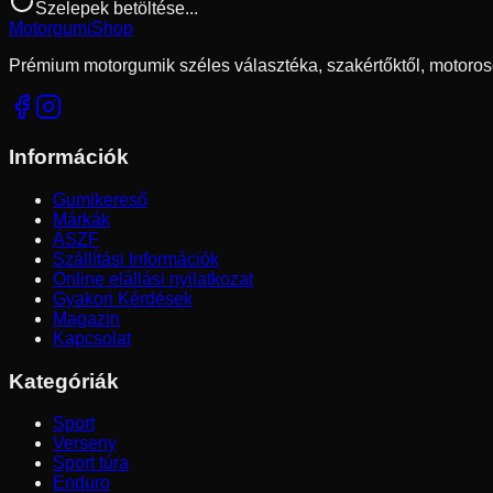
Szelepek betöltése...
Motorgumi
Shop
Prémium motorgumik széles választéka, szakértőktől, motoros
Információk
Gumikereső
Márkák
ÁSZF
Szállítási Információk
Online elállási nyilatkozat
Gyakori Kérdések
Magazin
Kapcsolat
Kategóriák
Sport
Verseny
Sport túra
Enduro