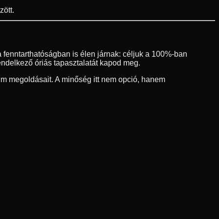
ött.
 fenntarthatóságban is élen járnak: céljuk a 100%-ban
endelkező óriás tapasztalatát kapod meg.
um megoldásait. A minőség itt nem opció, hanem