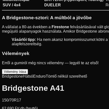
SUV / 4x4
DUELER
R
A Bridgestone-sztori: A múltból a jövőbe
A vállalat a 80-as években a
Firestone
felvásárlásával vált g
megújuló alapanyagok használata. Amikor Bridgestone abroncs
Vásárlói tipp:
Ha nem akarsz kompromisszumot kötni a fé
alapfelszereltség.
Vélemények
Erről a gumiról még nincs vélemény — legyél te az első!
Vélemény írása
Bridgestone
Hátsó
Enduro
Tömlő nélkül szerelhető
Bridgestone A41
150/70R17
62 690 Ft
/ db (bruttó)