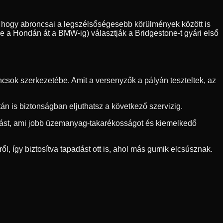
sre, hogy abroncsai a legszélsőségesebb körülmények között is
ve a Hondán át a BMW-ig) választják a Bridgestone-t gyári első
csok szerkezetébe. Amit a versenyzők a pályán teszteltek, az
n is biztonságban eljuthatsz a következő szervizig.
llást, ami jobb üzemanyag-takarékosságot és kiemelkedő
ől, így biztosítva tapadást ott is, ahol más gumik elcsúsznak.