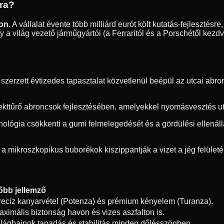
dra?
ton
. A vállalat évente több milliárd eurót költ kutatás-fejleszté
 a világ vezető járműgyártói (a Ferraritól és a Porschétől kezd
erzett évtizedes tapasztalat közvetlenül beépül az utcai abron
ekttűrő abroncsok fejlesztésében, amelyekkel nyomásvesztés utá
hnológia csökkenti a gumi felmelegedését és a gördülési ellená
 a mikroszkopikus buborékok kiszippantják a vizet a jég felületér
őbb jellemző
recíz kanyarvétel (Potenza) és prémium kényelem (Turanza).
aximális biztonság havon és vizes aszfalton is.
ilágbajnok tapadás és stabilitás minden dőlésszögben.