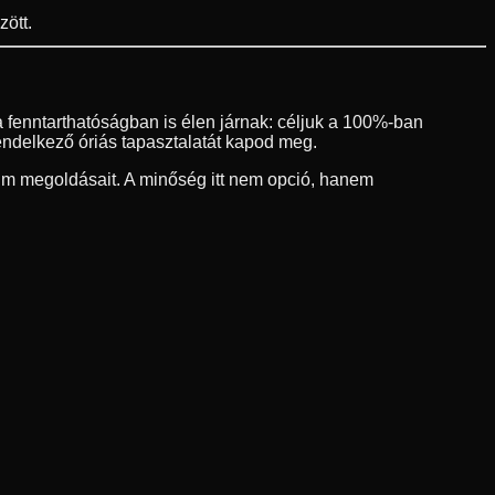
ött.
 fenntarthatóságban is élen járnak: céljuk a 100%-ban
endelkező óriás tapasztalatát kapod meg.
um megoldásait. A minőség itt nem opció, hanem