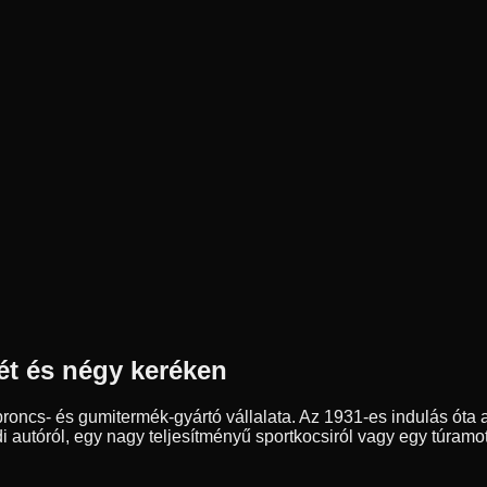
ét és négy keréken
ncs- és gumitermék-gyártó vállalata. Az 1931-es indulás óta a
autóról, egy nagy teljesítményű sportkocsiról vagy egy túramot