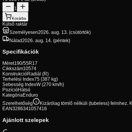
1
Kosárba
Külső raktár
Személyesen
2026. aug. 13. (csütörtök)
Nálad
2026. aug. 14. (péntek)
Specifikációk
Méret
190/55R17
Cikkszám
10574
Konstrukció
Radiál (R)
Terhelési Index
75 (387 kg)
Sebesség Index
W (270 km/h)
Pozíció
Hátsó
Kategória
Enduro
Szerelhetőség
Kizárólag tömlő nélküli (tubeless) felnihez.
EAN
3286341057416
Ajánlott szelepek