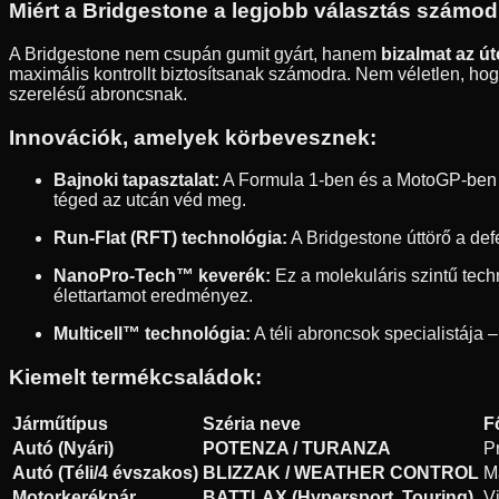
Miért a Bridgestone a legjobb választás számo
A Bridgestone nem csupán gumit gyárt, hanem
bizalmat az ú
maximális kontrollt biztosítsanak számodra. Nem véletlen, hogy
szerelésű abroncsnak.
Innovációk, amelyek körbevesznek:
Bajnoki tapasztalat:
A Formula 1-ben és a MotoGP-ben sz
téged az utcán véd meg.
Run-Flat (RFT) technológia:
A Bridgestone úttörő a def
NanoPro-Tech™ keverék:
Ez a molekuláris szintű tec
élettartamot eredményez.
Multicell™ technológia:
A téli abroncsok specialistája –
Kiemelt termékcsaládok:
Járműtípus
Széria neve
F
Autó (Nyári)
POTENZA / TURANZA
P
Autó (Téli/4 évszakos)
BLIZZAK / WEATHER CONTROL
M
Motorkerékpár
BATTLAX (Hypersport, Touring)
V