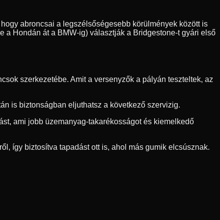
sre, hogy abroncsai a legszélsőségesebb körülmények között is
ve a Hondán át a BMW-ig) választják a Bridgestone-t gyári első
csok szerkezetébe. Amit a versenyzők a pályán teszteltek, az
n is biztonságban eljuthatsz a következő szervizig.
llást, ami jobb üzemanyag-takarékosságot és kiemelkedő
ől, így biztosítva tapadást ott is, ahol más gumik elcsúsznak.