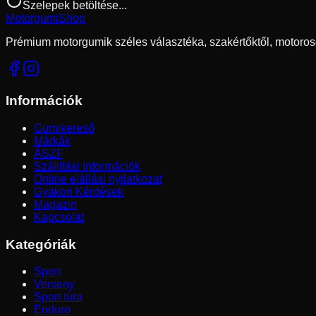
Szelepek betöltése...
Motorgumi
Shop
Prémium motorgumik széles választéka, szakértőktől, motoros
Információk
Gumikereső
Márkák
ÁSZF
Szállítási Információk
Online elállási nyilatkozat
Gyakori Kérdések
Magazin
Kapcsolat
Kategóriák
Sport
Verseny
Sport túra
Enduro