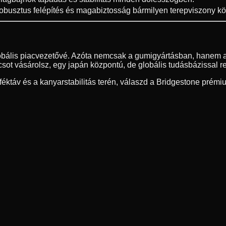
obusztus felépítés és magabiztosság bármilyen terepviszony köz
lobális piacvezetővé. Azóta nemcsak a gumigyártásban, hanem a
ot vásárolsz, egy japán központú, de globális tudásbázissal r
ktáv és a kanyarstabilitás terén, válaszd a Bridgestone prémi