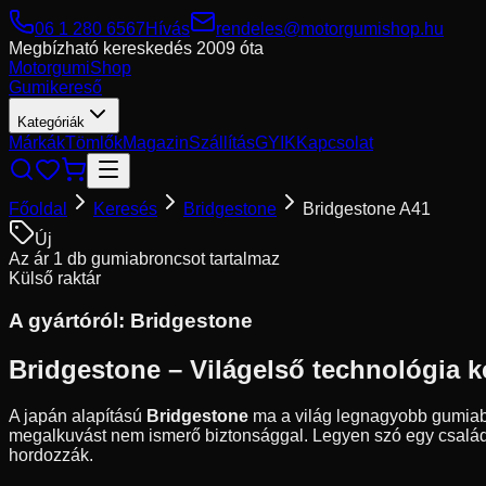
06 1 280 6567
Hívás
rendeles@motorgumishop.hu
Megbízható kereskedés
2009 óta
Motorgumi
Shop
Gumikereső
Kategóriák
Márkák
Tömlők
Magazin
Szállítás
GYIK
Kapcsolat
Főoldal
Keresés
Bridgestone
Bridgestone A41
Új
Az ár 1 db gumiabroncsot tartalmaz
Külső raktár
A gyártóról:
Bridgestone
Bridgestone – Világelső technológia k
A japán alapítású
Bridgestone
ma a világ legnagyobb gumiabro
megalkuvást nem ismerő biztonsággal. Legyen szó egy családi 
hordozzák.