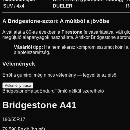
SUV / 4x4
DUELER
R
A Bridgestone-sztori: A múltból a jövőbe
A vállalat a 80-as években a
Firestone
felvásárlásával vált g
megújuló alapanyagok használata. Amikor Bridgestone abroncs
Vásárlói tipp:
Ha nem akarsz kompromisszumot kötni a fé
alapfelszereltség.
Vélemények
Erről a gumiról még nincs vélemény — legyél te az első!
Vélemény írása
Bridgestone
Hátsó
Enduro
Tömlő nélkül szerelhető
Bridgestone A41
190/55R17
79 590 Ft
/ db (bruttó)