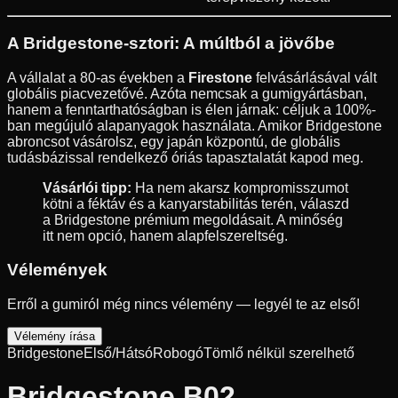
A Bridgestone-sztori: A múltból a jövőbe
A vállalat a 80-as években a
Firestone
felvásárlásával vált
globális piacvezetővé. Azóta nemcsak a gumigyártásban,
hanem a fenntarthatóságban is élen járnak: céljuk a 100%-
ban megújuló alapanyagok használata. Amikor Bridgestone
abroncsot vásárolsz, egy japán központú, de globális
tudásbázissal rendelkező óriás tapasztalatát kapod meg.
Vásárlói tipp:
Ha nem akarsz kompromisszumot
kötni a féktáv és a kanyarstabilitás terén, válaszd
a Bridgestone prémium megoldásait. A minőség
itt nem opció, hanem alapfelszereltség.
Vélemények
Erről a gumiról még nincs vélemény — legyél te az első!
Vélemény írása
Bridgestone
Első/Hátsó
Robogó
Tömlő nélkül szerelhető
Bridgestone B02