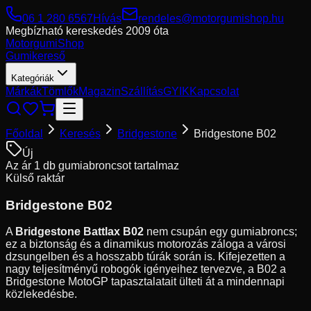
06 1 280 6567
Hívás
rendeles@motorgumishop.hu
Megbízható kereskedés
2009 óta
Motorgumi
Shop
Gumikereső
Kategóriák
Márkák
Tömlők
Magazin
Szállítás
GYIK
Kapcsolat
Főoldal
Keresés
Bridgestone
Bridgestone B02
Új
Az ár 1 db gumiabroncsot tartalmaz
Külső raktár
Bridgestone
B02
A
Bridgestone Battlax B02
nem csupán egy gumiabroncs;
ez a biztonság és a dinamikus motorozás záloga a városi
dzsungelben és a hosszabb túrák során is. Kifejezetten a
nagy teljesítményű robogók igényeihez tervezve, a B02 a
Bridgestone MotoGP tapasztalatait ülteti át a mindennapi
közlekedésbe.