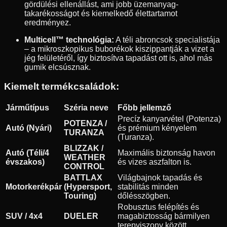
gördülési ellenállást, ami jobb üzemanyag-
takarékosságot és kiemelkedő élettartamot
eredményez.
Multicell™ technológia:
A téli abroncsok specialistája
– a mikroszkopikus buborékok kiszippantják a vizet a
jég felületéről, így biztosítva tapadást ott is, ahol más
gumik elcsúsznak.
Kiemelt termékcsaládok:
Járműtípus
Széria neve
Főbb jellemző
Precíz kanyarvétel (Potenza)
POTENZA /
Autó (Nyári)
és prémium kényelem
TURANZA
(Turanza).
BLIZZAK /
Autó (Téli/4
Maximális biztonság havon
WEATHER
évszakos)
és vizes aszfalton is.
CONTROL
BATTLAX
Világbajnok tapadás és
Motorkerékpár
(Hypersport,
stabilitás minden
Touring)
dőlésszögben.
Robusztus felépítés és
SUV / 4x4
DUELER
magabiztosság bármilyen
terepviszony között.