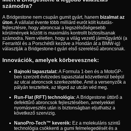
számodra?
A Bridgestone nem csupán gumit gyárt, hanem
bizalmat az
úton
. A vállalat évente több milliárd eurót költ kutatás-
fejlesztésre, hogy abroncsai a legszélsőségesebb
körülmények között is maximális kontrollt biztosítsanak
számodra. Nem véletlen, hogy a világ vezető járműgyártói (a
Ferraritól és a Porschétől kezdve a Hondán át a BMW-ig)
választják a Bridgestone-t gyári első szerelésű abroncsnak.
Innovációk, amelyek körbevesznek:
Bajnoki tapasztalat:
A Formula 1-ben és a MotoGP-
ben szerzett évtizedes tapasztalat közvetlenül beépül
az utcai abroncsok szerkezetébe. Amit a versenyzők a
pályán teszteltek, az téged az utcán véd meg.
Run-Flat (RFT) technológia:
A Bridgestone úttörő a
defekttűrő abroncsok fejlesztésében, amelyekkel
nyomásvesztés után is biztonságban eljuthatsz a
következő szervizig.
NanoPro-Tech™ keverék:
Ez a molekuláris szintű
technológia csökkenti a gumi felmelegedését és a