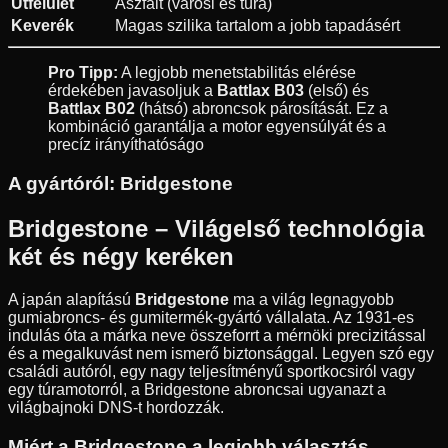
Útfelület
Aszfalt (városi és túra)
Keverék
Magas szilika tartalom a jobb tapadásért
Pro Tipp:
A legjobb menetstabilitás elérése
érdekében javasoljuk a
Battlax B03
(első) és
Battlax B02
(hátsó) abroncsok párosítását. Ez a
kombináció garantálja a motor egyensúlyát és a
precíz irányíthatóságo
A gyártóról:
Bridgestone
Bridgestone – Világelső technológia
két és négy keréken
A japán alapítású
Bridgestone
ma a világ legnagyobb
gumiabroncs- és gumitermék-gyártó vállalata. Az 1931-es
indulás óta a márka neve összeforrt a mérnöki precizitással
és a megalkuvást nem ismerő biztonsággal. Legyen szó egy
családi autóról, egy nagy teljesítményű sportkocsiról vagy
egy túramotorról, a Bridgestone abroncsai ugyanazt a
világbajnoki DNS-t hordozzák.
Miért a Bridgestone a legjobb választás