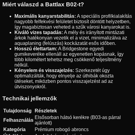
Miért válaszd a Battlax B02-t?
Maximális kanyarstabilitás:
A speciális profilkialakítás
nagyobb felfekvési felületet biztosít döntött helyzetben,
így magabiztosan veheted a szűk városi kanyarokat is.
Kiváló vizes tapadás:
A mély és irányított mintázati
árkok hatékonyan vezetik el a vizet, minimalizálva az
aquaplaning (felúszás) kockázatát esős időben.
Hosszú élettartam:
A Bridgestone egyedi
gumikeveréke ellenáll az egyenetlen kopásnak, így
több kilométert tehetsz meg csökkenő teljesítmény
nélkül.
Kényelem és visszajelzés:
Szerkezetét úgy
optimalizálták, hogy elnyelje az úthibák okozta
ütéseket, miközben pontos visszajelzést ad az
útviszonyokról.
Technikai jellemzők
Tulajdonság
Részletek
Elsősorban hátsó kerékre (B03-as párral
Felhasználás
ajánlott)
Kategória
Prémium robogó abroncs