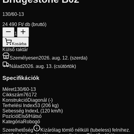
130/60-13
24 490 Ft
/ db (bruttó)
1
Kosárba
Külső raktár
Személyesen
2026. aug. 12. (szerda)
Nálad
2026. aug. 13. (csütörtök)
Specifikációk
Méret
130/60-13
Cikkszám
76172
Konstrukció
Diagonál (-)
Terhelési Index
53 (206 kg)
Sebesség Index
L (120 km/h)
Pozíció
Első/Hátsó
Kategória
Robogó
Szerelhetőség
Kizárólag tömlő nélküli (tubeless) felnihez.