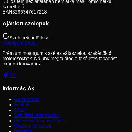
Küllős felnihez általában nem alkalmas.
Tömlő nélkül
szerelhető
EAN
3286347617218
Ajánlott szelepek
Szelepek betöltése...
Motorgumi
Shop
Prémium motorgumik széles választéka, szakértőktől,
motorosoknak. Nálunk megtalálod a tökéletes tapadást
minden kanyarhoz.
Információk
Gumikereső
Márkák
ÁSZF
Szállítási Információk
Online elállási nyilatkozat
Gyakori Kérdések
Magazin