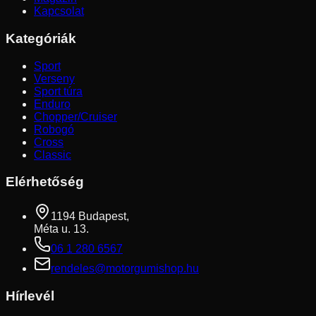
Kapcsolat
Kategóriák
Sport
Verseny
Sport túra
Enduro
Chopper/Cruiser
Robogó
Cross
Classic
Elérhetőség
1194 Budapest,
Méta u. 13.
06 1 280 6567
rendeles@motorgumishop.hu
Hírlevél