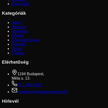
Kapcsolat
Kategóriák
Sport
Verseny
Sport túra
Enduro
Chopper/Cruiser
Robogó
Cross
Classic
Elérhetőség
1194 Budapest,
Méta u. 13.
06 1 280 6567
rendeles@motorgumishop.hu
Hírlevél