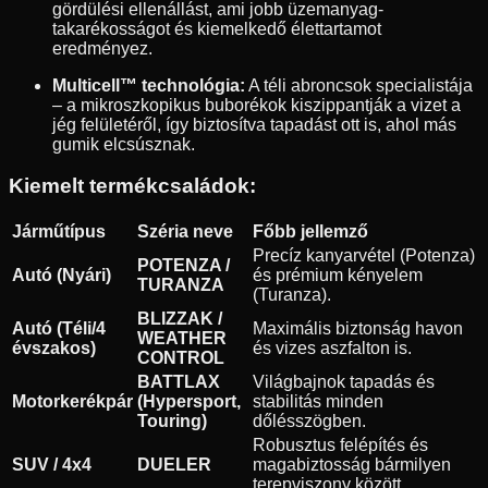
gördülési ellenállást, ami jobb üzemanyag-
takarékosságot és kiemelkedő élettartamot
eredményez.
Multicell™ technológia:
A téli abroncsok specialistája
– a mikroszkopikus buborékok kiszippantják a vizet a
jég felületéről, így biztosítva tapadást ott is, ahol más
gumik elcsúsznak.
Kiemelt termékcsaládok:
Járműtípus
Széria neve
Főbb jellemző
Precíz kanyarvétel (Potenza)
POTENZA /
Autó (Nyári)
és prémium kényelem
TURANZA
(Turanza).
BLIZZAK /
Autó (Téli/4
Maximális biztonság havon
WEATHER
évszakos)
és vizes aszfalton is.
CONTROL
BATTLAX
Világbajnok tapadás és
Motorkerékpár
(Hypersport,
stabilitás minden
Touring)
dőlésszögben.
Robusztus felépítés és
SUV / 4x4
DUELER
magabiztosság bármilyen
terepviszony között.