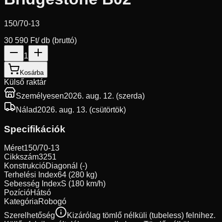
150/70-13
30 590 Ft
/ db (bruttó)
1
Kosárba
Külső raktár
Személyesen
2026. aug. 12. (szerda)
Nálad
2026. aug. 13. (csütörtök)
Specifikációk
Méret
150/70-13
Cikkszám
3251
Konstrukció
Diagonál (-)
Terhelési Index
64 (280 kg)
Sebesség Index
S (180 km/h)
Pozíció
Hátsó
Kategória
Robogó
Szerelhetőség
Kizárólag tömlő nélküli (tubeless) felnihez.