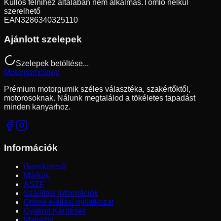
Küllős felnihez általában nem alkalmas.
Tömlő nélkül
szerelhető
EAN
3286340325110
Ajánlott szelepek
Szelepek betöltése...
Motorgumi
Shop
Prémium motorgumik széles választéka, szakértőktől,
motorosoknak. Nálunk megtalálod a tökéletes tapadást
minden kanyarhoz.
Információk
Gumikereső
Márkák
ÁSZF
Szállítási Információk
Online elállási nyilatkozat
Gyakori Kérdések
Magazin