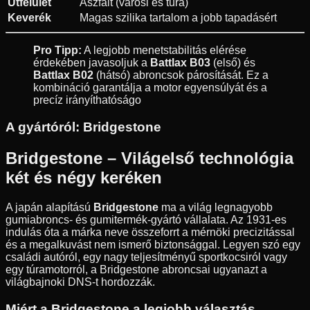
Útfelület
Aszfalt (városi és túra)
Keverék
Magas szilika tartalom a jobb tapadásért
Pro Tipp:
A legjobb menetstabilitás elérése
érdekében javasoljuk a
Battlax B03
(első) és
Battlax B02
(hátsó) abroncsok párosítását. Ez a
kombináció garantálja a motor egyensúlyát és a
precíz irányíthatóságo
A gyártóról:
Bridgestone
Bridgestone – Világelső technológia
két és négy keréken
A japán alapítású
Bridgestone
ma a világ legnagyobb
gumiabroncs- és gumitermék-gyártó vállalata. Az 1931-es
indulás óta a márka neve összeforrt a mérnöki precizitással
és a megalkuvást nem ismerő biztonsággal. Legyen szó egy
családi autóról, egy nagy teljesítményű sportkocsiról vagy
egy túramotorról, a Bridgestone abroncsai ugyanazt a
világbajnoki DNS-t hordozzák.
Miért a Bridgestone a legjobb választás