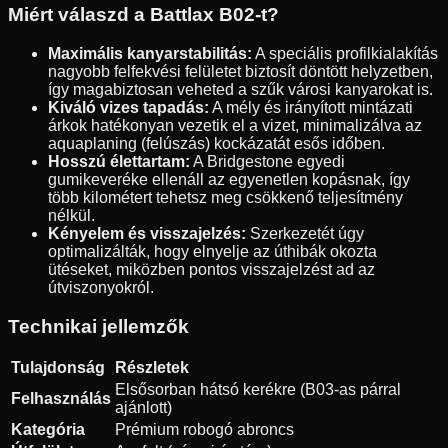
Miért válaszd a Battlax B02-t?
Maximális kanyarstabilitás:
A speciális profilkialakítás
nagyobb felfekvési felületet biztosít döntött helyzetben,
így magabiztosan veheted a szűk városi kanyarokat is.
Kiváló vizes tapadás:
A mély és irányított mintázati
árkok hatékonyan vezetik el a vizet, minimalizálva az
aquaplaning (felúszás) kockázatát esős időben.
Hosszú élettartam:
A Bridgestone egyedi
gumikeveréke ellenáll az egyenetlen kopásnak, így
több kilométert tehetsz meg csökkenő teljesítmény
nélkül.
Kényelem és visszajelzés:
Szerkezetét úgy
optimalizálták, hogy elnyelje az úthibák okozta
ütéseket, miközben pontos visszajelzést ad az
útviszonyokról.
Technikai jellemzők
Tulajdonság
Részletek
Elsősorban hátsó kerékre (B03-as párral
Felhasználás
ajánlott)
Kategória
Prémium robogó abroncs