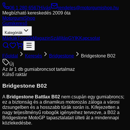
06 1 280 6567
Hívás
rendeles@motorgumishop.hu
Megbízható kereskedés
2009 óta
Motorgumi
Shop
Gumikereső
Kategóriák
Márkák
Tömlők
Magazin
Szállítás
GYIK
Kapcsolat
Főoldal
Keresés
Bridgestone
Bridgestone B02
Új
Az ár 1 db gumiabroncsot tartalmaz
Külső raktár
Bridgestone
B02
A
Bridgestone Battlax B02
nem csupán egy gumiabroncs;
ez a biztonság és a dinamikus motorozás záloga a városi
dzsungelben és a hosszabb túrák során is. Kifejezetten a
nagy teljesítményű robogók igényeihez tervezve, a B02 a
Bridgestone MotoGP tapasztalatait ülteti át a mindennapi
közlekedésbe.