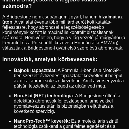
számodra?
A Bridgestone nem csupán gumit gyárt, hanem
bizalmat az
úton
. A vállalat évente több milliárd eurót költ kutatás-
fejlesztésre, hogy abroncsai a legszélsőségesebb
körülmények között is maximális kontrollt biztosítsanak
számodra. Nem véletlen, hogy a világ vezető járműgyártói (a
Ferraritól és a Porschétől kezdve a Hondán át a BMW-ig)
választják a Bridgestone-t gyári első szerelésű abroncsnak.
Innovációk, amelyek körbevesznek:
Bajnoki tapasztalat:
A Formula 1-ben és a MotoGP-
ben szerzett évtizedes tapasztalat közvetlenül beépül
az utcai abroncsok szerkezetébe. Amit a versenyzők a
pályán teszteltek, az téged az utcán véd meg.
Run-Flat (RFT) technológia:
A Bridgestone úttörő a
defekttűrő abroncsok fejlesztésében, amelyekkel
nyomásvesztés után is biztonságban eljuthatsz a
következő szervizig.
NanoPro-Tech™ keverék:
Ez a molekuláris szintű
technológia csökkenti a gumi felmelegedését és a