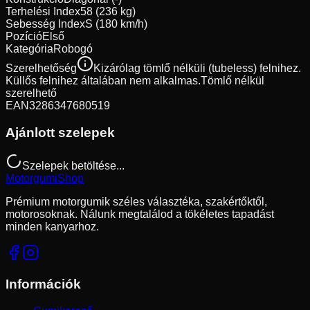
Terhelési Index
58 (236 kg)
Sebesség Index
S (180 km/h)
Pozíció
Első
Kategória
Robogó
Szerelhetőség
Kizárólag tömlő nélküli (tubeless) felnihez.
Küllős felnihez általában nem alkalmas.
Tömlő nélkül
szerelhető
EAN
3286347680519
Ajánlott szelepek
Szelepek betöltése...
Motorgumi
Shop
Prémium motorgumik széles választéka, szakértőktől,
motorosoknak. Nálunk megtalálod a tökéletes tapadást
minden kanyarhoz.
Információk