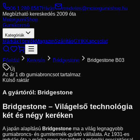
06 1 280 6567
Hívás
rendeles@motorgumishop.hu
Megbízható kereskedés
2009 óta
Motorgumi
Shop
Gumikereső
Kategóriák
Márkák
Tömlők
Magazin
Szállítás
GYIK
Kapcsolat
Főoldal
Keresés
Bridgestone
Bridgestone B03
Új
Az ár 1 db gumiabroncsot tartalmaz
Külső raktár
A gyártóról:
Bridgestone
Bridgestone – Világelső technológia
két és négy keréken
A japán alapítású
Bridgestone
ma a világ legnagyobb
gumiabroncs- és gumitermék-gyártó vállalata. Az 1931-es
indulás óta a márka neve összeforrt a mérnöki precizitással