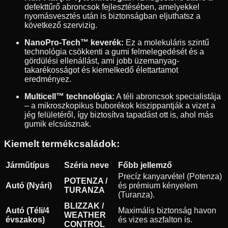
defekttűrő abroncsok fejlesztésében, amelyekkel
nyomásvesztés után is biztonságban eljuthatsz a
következő szervizig.
NanoPro-Tech™ keverék:
Ez a molekuláris szintű
technológia csökkenti a gumi felmelegedését és a
gördülési ellenállást, ami jobb üzemanyag-
takarékosságot és kiemelkedő élettartamot
eredményez.
Multicell™ technológia:
A téli abroncsok specialistája
– a mikroszkopikus buborékok kiszippantják a vizet a
jég felületéről, így biztosítva tapadást ott is, ahol más
gumik elcsúsznak.
Kiemelt termékcsaládok:
Járműtípus
Széria neve
Főbb jellemző
Precíz kanyarvétel (Potenza)
POTENZA /
Autó (Nyári)
és prémium kényelem
TURANZA
(Turanza).
BLIZZAK /
Autó (Téli/4
Maximális biztonság havon
WEATHER
évszakos)
és vizes aszfalton is.
CONTROL