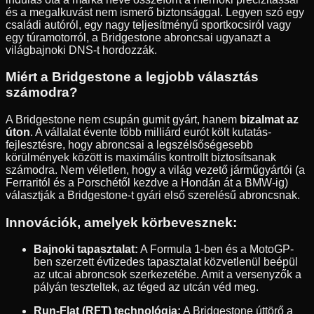
és a megalkuvást nem ismerő biztonsággal. Legyen szó egy
családi autóról, egy nagy teljesítményű sportkocsiról vagy
egy túramotorról, a Bridgestone abroncsai ugyanazt a
világbajnoki DNS-t hordozzák.
Miért a Bridgestone a legjobb választás
számodra?
A Bridgestone nem csupán gumit gyárt, hanem
bizalmat az
úton
. A vállalat évente több milliárd eurót költ kutatás-
fejlesztésre, hogy abroncsai a legszélsőségesebb
körülmények között is maximális kontrollt biztosítsanak
számodra. Nem véletlen, hogy a világ vezető járműgyártói (a
Ferraritól és a Porschétől kezdve a Hondán át a BMW-ig)
választják a Bridgestone-t gyári első szerelésű abroncsnak.
Innovációk, amelyek körbevesznek:
Bajnoki tapasztalat:
A Formula 1-ben és a MotoGP-
ben szerzett évtizedes tapasztalat közvetlenül beépül
az utcai abroncsok szerkezetébe. Amit a versenyzők a
pályán teszteltek, az téged az utcán véd meg.
Run-Flat (RFT) technológia:
A Bridgestone úttörő a