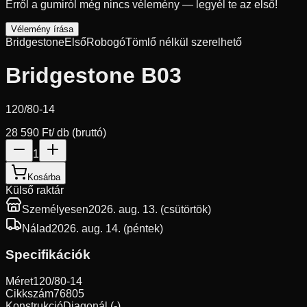
Erről a gumiról még nincs vélemény — legyél te az első!
Vélemény írása
Bridgestone
Első
Robogó
Tömlő nélkül szerelhető
Bridgestone B03
120/80-14
28 590 Ft
/ db (bruttó)
1
Kosárba
Külső raktár
Személyesen
2026. aug. 13. (csütörtök)
Nálad
2026. aug. 14. (péntek)
Specifikációk
Méret
120/80-14
Cikkszám
76805
Konstrukció
Diagonál (-)