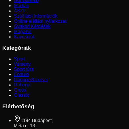
Gumikereső
Márkák
ÁSZF
Szállítási Információk
Online elállási nyilatkozat
Gyakori Kérdések
Magazin
Kapcsolat
Kategóriák
Sport
Verseny
Sport túra
Enduro
Chopper/Cruiser
Robogó
Cross
Classic
Elérhetőség
1194 Budapest,
Méta u. 13.