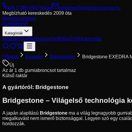
06 1 280 6567
Hívás
rendeles@motorgumishop.hu
Megbízható kereskedés
2009 óta
Motorgumi
Shop
Gumikereső
Kategóriák
Márkák
Tömlők
Magazin
Szállítás
GYIK
Kapcsolat
Főoldal
Keresés
Bridgestone
Bridgestone EXEDRA
Új
Az ár 1 db gumiabroncsot tartalmaz
Külső raktár
A gyártóról:
Bridgestone
Bridgestone – Világelső technológia k
A japán alapítású
Bridgestone
ma a világ legnagyobb gumiabro
megalkuvást nem ismerő biztonsággal. Legyen szó egy családi 
hordozzák.