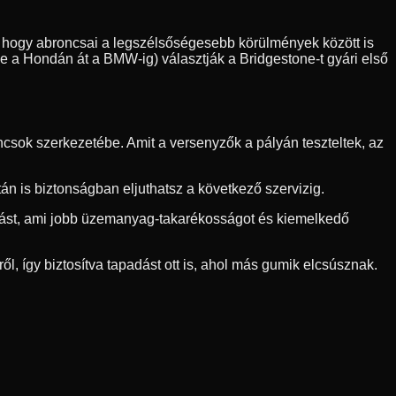
sre, hogy abroncsai a legszélsőségesebb körülmények között is
ve a Hondán át a BMW-ig) választják a Bridgestone-t gyári első
csok szerkezetébe. Amit a versenyzők a pályán teszteltek, az
n is biztonságban eljuthatsz a következő szervizig.
llást, ami jobb üzemanyag-takarékosságot és kiemelkedő
ől, így biztosítva tapadást ott is, ahol más gumik elcsúsznak.