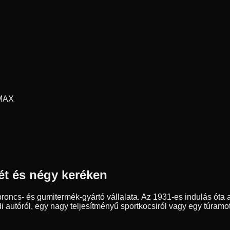
 MAX
ét és négy keréken
ncs- és gumitermék-gyártó vállalata. Az 1931-es indulás óta a
autóról, egy nagy teljesítményű sportkocsiról vagy egy túramot