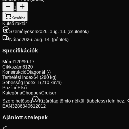
1
Kosárba
Külső raktár
Személyesen
2026. aug. 13. (csütörtök)
Nálad
2026. aug. 14. (péntek)
Specifikációk
Méret
120/90-17
Cikkszám
6120
Konstrukció
Diagonál (-)
Terhelési Index
64 (280 kg)
Sebesség Index
H (210 km/h)
Pozíció
Első
Kategória
Chopper/Cruiser
Szerelhetőség
Kizárólag tömlő nélküli (tubeless) felnihez.
EAN
3286340612012
Ajánlott szelepek