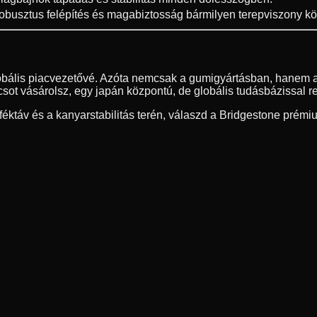
obusztus felépítés és magabiztosság bármilyen terepviszony köz
lobális piacvezetővé. Azóta nemcsak a gumigyártásban, hanem a
ot vásárolsz, egy japán központú, de globális tudásbázissal r
ktáv és a kanyarstabilitás terén, válaszd a Bridgestone prémi