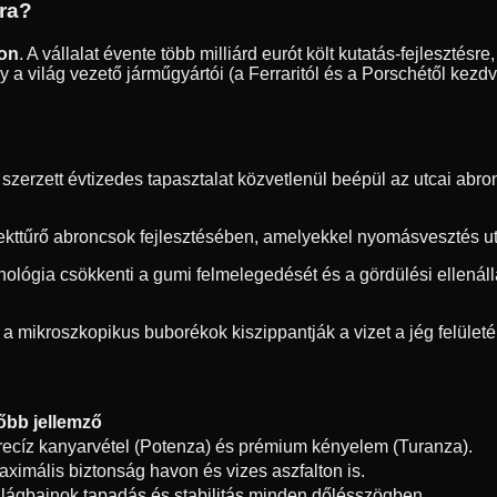
dra?
ton
. A vállalat évente több milliárd eurót költ kutatás-fejleszté
 a világ vezető járműgyártói (a Ferraritól és a Porschétől kezd
erzett évtizedes tapasztalat közvetlenül beépül az utcai abron
ekttűrő abroncsok fejlesztésében, amelyekkel nyomásvesztés utá
hnológia csökkenti a gumi felmelegedését és a gördülési ellená
 a mikroszkopikus buborékok kiszippantják a vizet a jég felületér
őbb jellemző
recíz kanyarvétel (Potenza) és prémium kényelem (Turanza).
aximális biztonság havon és vizes aszfalton is.
ilágbajnok tapadás és stabilitás minden dőlésszögben.