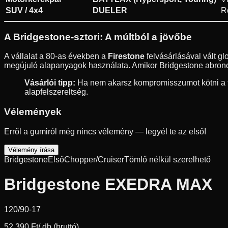
SUV / 4x4
DUELER
R
A Bridgestone-sztori: A múltból a jövőbe
A vállalat a 80-as években a
Firestone
felvásárlásával vált g
megújuló alapanyagok használata. Amikor Bridgestone abroncs
Vásárlói tipp:
Ha nem akarsz kompromisszumot kötni a fé
alapfelszereltség.
Vélemények
Erről a gumiról még nincs vélemény — legyél te az első!
Vélemény írása
Bridgestone
Első
Chopper/Cruiser
Tömlő nélkül szerelhető
Bridgestone EXEDRA MAX
120/90-17
52 390 Ft
/ db (bruttó)