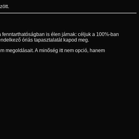
ött.
 fenntarthatóságban is élen járnak: céljuk a 100%-ban
endelkező óriás tapasztalatát kapod meg.
um megoldásait. A minőség itt nem opció, hanem