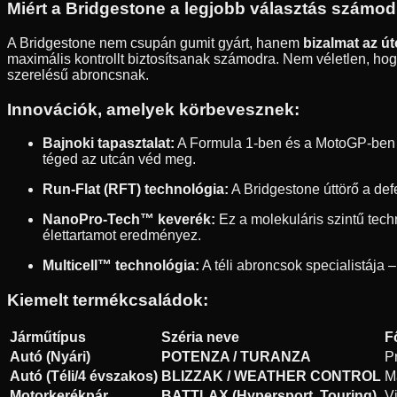
Miért a Bridgestone a legjobb választás számo
A Bridgestone nem csupán gumit gyárt, hanem
bizalmat az ú
maximális kontrollt biztosítsanak számodra. Nem véletlen, hogy
szerelésű abroncsnak.
Innovációk, amelyek körbevesznek:
Bajnoki tapasztalat:
A Formula 1-ben és a MotoGP-ben sz
téged az utcán véd meg.
Run-Flat (RFT) technológia:
A Bridgestone úttörő a def
NanoPro-Tech™ keverék:
Ez a molekuláris szintű tec
élettartamot eredményez.
Multicell™ technológia:
A téli abroncsok specialistája –
Kiemelt termékcsaládok:
Járműtípus
Széria neve
F
Autó (Nyári)
POTENZA / TURANZA
P
Autó (Téli/4 évszakos)
BLIZZAK / WEATHER CONTROL
M
Motorkerékpár
BATTLAX (Hypersport, Touring)
V