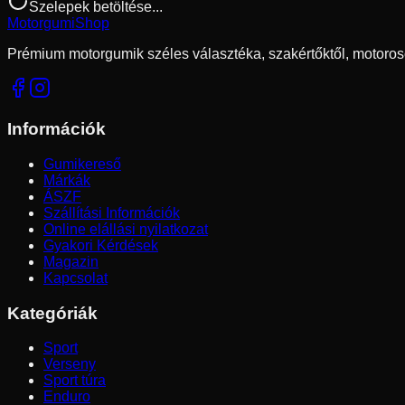
Szelepek betöltése...
Motorgumi
Shop
Prémium motorgumik széles választéka, szakértőktől, motoros
Információk
Gumikereső
Márkák
ÁSZF
Szállítási Információk
Online elállási nyilatkozat
Gyakori Kérdések
Magazin
Kapcsolat
Kategóriák
Sport
Verseny
Sport túra
Enduro