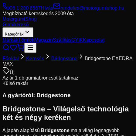
06 1 280 6567
Hívás
rendeles@motorgumishop.hu
Megbízható kereskedés
2009 óta
Motorgumi
Shop
Gumikereső
Kategóriák
Márkák
Tömlők
Magazin
Szállítás
GYIK
Kapcsolat
Főoldal
Keresés
Bridgestone
Bridgestone EXEDRA
MAX
Új
Az ár 1 db gumiabroncsot tartalmaz
Külső raktár
A gyártóról:
Bridgestone
Bridgestone – Világelső technológia
két és négy keréken
A japán alapítású
Bridgestone
ma a világ legnagyobb
gumiabroncs- és gumitermék-gyártó vállalata. Az 1931-es