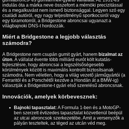
indulás óta a márka neve összeforrt a mérnöki precizitással
és a megalkuvást nem ismerő biztonsággal. Legyen szó egy
családi autóról, egy nagy teljesítményű sportkocsiról vagy
egy túramotorról, a Bridgestone abroncsai ugyanazt a
világbajnoki DNS-t hordozzák.
Miért a Bridgestone a legjobb választás
számodra?
A Bridgestone nem csupán gumit gyárt, hanem
bizalmat az
úton
. A vállalat évente több milliárd eurót költ kutatás-
fejlesztésre, hogy abroncsai a legszélsőségesebb
körülmények között is maximális kontrollt biztosítsanak
számodra. Nem véletlen, hogy a világ vezető járműgyártói (a
Ferraritól és a Porschétől kezdve a Hondán át a BMW-ig)
választják a Bridgestone-t gyári első szerelésű abroncsnak.
Innovációk, amelyek körbevesznek:
Bajnoki tapasztalat:
A Formula 1-ben és a MotoGP-
ben szerzett évtizedes tapasztalat közvetlenül beépül
az utcai abroncsok szerkezetébe. Amit a versenyzők a
pályán teszteltek, az téged az utcán véd meg.