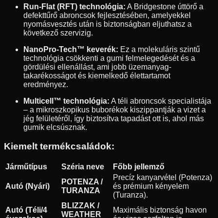
Run-Flat (RFT) technológia:
A Bridgestone úttörő a
defekttűrő abroncsok fejlesztésében, amelyekkel
nyomásvesztés után is biztonságban eljuthatsz a
következő szervizig.
NanoPro-Tech™ keverék:
Ez a molekuláris szintű
technológia csökkenti a gumi felmelegedését és a
gördülési ellenállást, ami jobb üzemanyag-
takarékosságot és kiemelkedő élettartamot
eredményez.
Multicell™ technológia:
A téli abroncsok specialistája
– a mikroszkopikus buborékok kiszippantják a vizet a
jég felületéről, így biztosítva tapadást ott is, ahol más
gumik elcsúsznak.
Kiemelt termékcsaládok:
Járműtípus
Széria neve
Főbb jellemző
Precíz kanyarvétel (Potenza)
POTENZA /
Autó (Nyári)
és prémium kényelem
TURANZA
(Turanza).
BLIZZAK /
Autó (Téli/4
Maximális biztonság havon
WEATHER