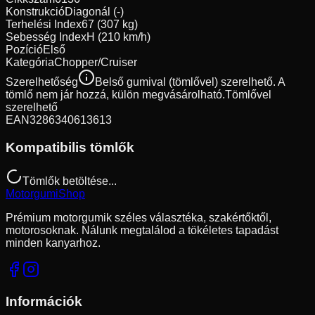
Konstrukció
Diagonál (-)
Terhelési Index
67 (307 kg)
Sebesség Index
H (210 km/h)
Pozíció
Első
Kategória
Chopper/Cruiser
Szerelhetőség
Belső gumival (tömlővel) szerelhető. A
tömlő nem jár hozzá, külön megvásárolható.
Tömlővel
szerelhető
EAN
3286340613613
Kompatibilis tömlők
Tömlők betöltése...
Motorgumi
Shop
Prémium motorgumik széles választéka, szakértőktől,
motorosoknak. Nálunk megtalálod a tökéletes tapadást
minden kanyarhoz.
Információk