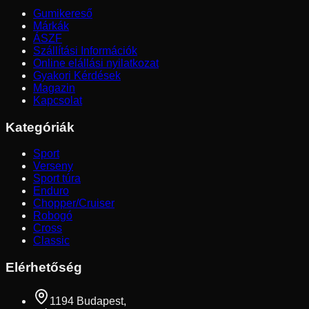
Gumikereső
Márkák
ÁSZF
Szállítási Információk
Online elállási nyilatkozat
Gyakori Kérdések
Magazin
Kapcsolat
Kategóriák
Sport
Verseny
Sport túra
Enduro
Chopper/Cruiser
Robogó
Cross
Classic
Elérhetőség
1194 Budapest,