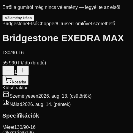
Erről a gumiról még nincs vélemény — legyél te az első!
Vélemény írása
Bridgestone
Első
Chopper/Cruiser
Tömlővel szerelhető
Bridgestone EXEDRA MAX
130/90-16
55 990 Ft
/ db (bruttó)
1
Kosárba
Külső raktár
Személyesen
2026. aug. 13. (csütörtök)
Nálad
2026. aug. 14. (péntek)
Specifikációk
Méret
130/90-16
Cikkszám
6136