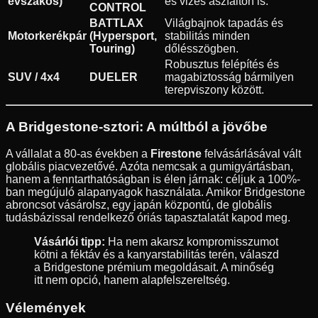
évszakos)
és vizes aszfalton is.
CONTROL
BATTLAX
Világbajnok tapadás és
Motorkerékpár
(Hypersport,
stabilitás minden
Touring)
dőlésszögben.
Robusztus felépítés és
SUV / 4x4
DUELER
magabiztosság bármilyen
terepviszony között.
A Bridgestone-sztori: A múltból a jövőbe
A vállalat a 80-as években a
Firestone
felvásárlásával vált
globális piacvezetővé. Azóta nemcsak a gumigyártásban,
hanem a fenntarthatóságban is élen járnak: céljuk a 100%-
ban megújuló alapanyagok használata. Amikor Bridgestone
abroncsot vásárolsz, egy japán központú, de globális
tudásbázissal rendelkező óriás tapasztalatát kapod meg.
Vásárlói tipp:
Ha nem akarsz kompromisszumot
kötni a féktáv és a kanyarstabilitás terén, válaszd
a Bridgestone prémium megoldásait. A minőség
itt nem opció, hanem alapfelszereltség.
Vélemények