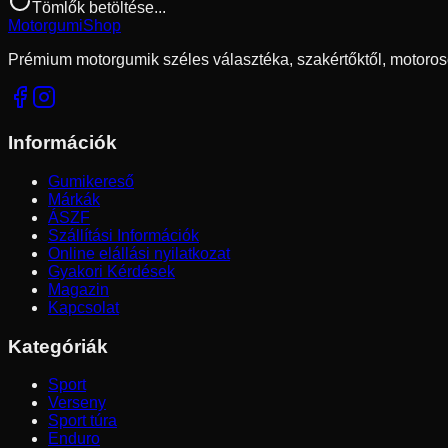
Tömlők betöltése...
Motorgumi
Shop
Prémium motorgumik széles választéka, szakértőktől, motoros
Információk
Gumikereső
Márkák
ÁSZF
Szállítási Információk
Online elállási nyilatkozat
Gyakori Kérdések
Magazin
Kapcsolat
Kategóriák
Sport
Verseny
Sport túra
Enduro