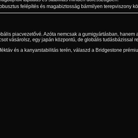
obusztus felépítés és magabiztosság bármilyen terepviszony köz
lobális piacvezetővé. Azóta nemcsak a gumigyártásban, hanem a
ot vásárolsz, egy japán központú, de globális tudásbázissal r
ktáv és a kanyarstabilitás terén, válaszd a Bridgestone prémi