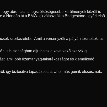
sre, hogy abroncsai a legszélsőségesebb körülmények között is
ve a Hondán át a BMW-ig) választják a Bridgestone-t gyári első
csok szerkezetébe. Amit a versenyzők a pályán teszteltek, az
n is biztonságban eljuthatsz a következő szervizig.
llást, ami jobb üzemanyag-takarékosságot és kiemelkedő
ől, így biztosítva tapadást ott is, ahol más gumik elcsúsznak.