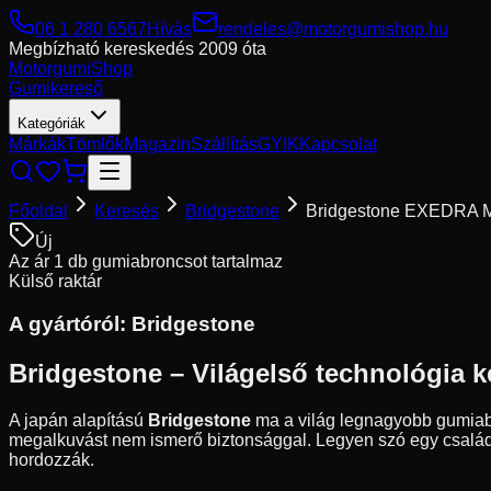
06 1 280 6567
Hívás
rendeles@motorgumishop.hu
Megbízható kereskedés
2009 óta
Motorgumi
Shop
Gumikereső
Kategóriák
Márkák
Tömlők
Magazin
Szállítás
GYIK
Kapcsolat
Főoldal
Keresés
Bridgestone
Bridgestone EXEDRA
Új
Az ár 1 db gumiabroncsot tartalmaz
Külső raktár
A gyártóról:
Bridgestone
Bridgestone – Világelső technológia k
A japán alapítású
Bridgestone
ma a világ legnagyobb gumiabro
megalkuvást nem ismerő biztonsággal. Legyen szó egy családi 
hordozzák.