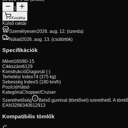
1
Kosárba
Külső raktár
Személyesen
2026. aug. 12. (szerda)
Nálad
2026. aug. 13. (csütörtök)
Specifikációk
Méret
160/80-15
Cikkszám
6129
Konstrukció
Diagonál (-)
Terhelési Index
74 (375 kg)
Sebesség Index
S (180 km/h)
Pozíció
Hátsó
Kategória
Chopper/Cruiser
Szerelhetőség
Belső gumival (tömlővel) szerelhető. A töml
EAN
3286340612913
Kompatibilis tömlők