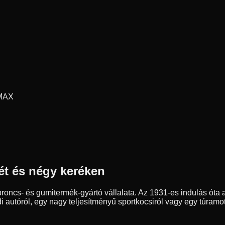
 MAX
ét és négy keréken
ncs- és gumitermék-gyártó vállalata. Az 1931-es indulás óta a
autóról, egy nagy teljesítményű sportkocsiról vagy egy túramot