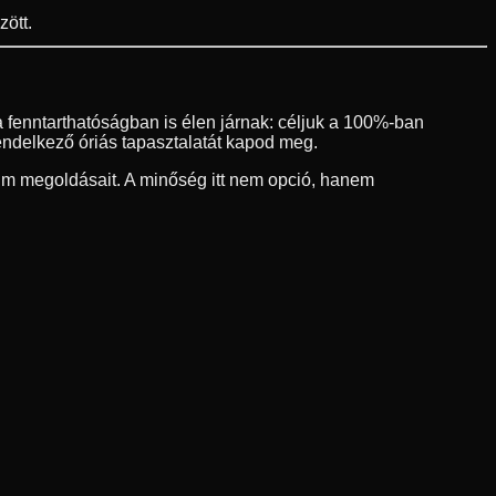
ött.
 fenntarthatóságban is élen járnak: céljuk a 100%-ban
endelkező óriás tapasztalatát kapod meg.
um megoldásait. A minőség itt nem opció, hanem