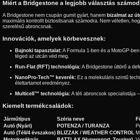
Miért a Bridgestone a legjobb választás számo
A Bridgestone nem csupán gumit gyárt, hanem
bizalmat az ú
maximális kontrollt biztosítsanak számodra. Nem véletlen, hogy
szerelésű abroncsnak.
Innovációk, amelyek körbevesznek:
Bajnoki tapasztalat:
A Formula 1-ben és a MotoGP-ben sz
téged az utcán véd meg.
Run-Flat (RFT) technológia:
A Bridgestone úttörő a def
NanoPro-Tech™ keverék:
Ez a molekuláris szintű tec
élettartamot eredményez.
Multicell™ technológia:
A téli abroncsok specialistája –
Kiemelt termékcsaládok:
Járműtípus
Széria neve
F
Autó (Nyári)
POTENZA / TURANZA
P
Autó (Téli/4 évszakos)
BLIZZAK / WEATHER CONTROL
M
Motorkerékpár
BATTLAX (Hypersport, Touring)
V