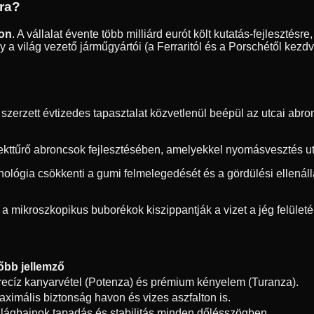
dra?
ton
. A vállalat évente több milliárd eurót költ kutatás-fejleszté
 a világ vezető járműgyártói (a Ferraritól és a Porschétől kezd
erzett évtizedes tapasztalat közvetlenül beépül az utcai abron
ekttűrő abroncsok fejlesztésében, amelyekkel nyomásvesztés utá
hnológia csökkenti a gumi felmelegedését és a gördülési ellená
 a mikroszkopikus buborékok kiszippantják a vizet a jég felületér
őbb jellemző
recíz kanyarvétel (Potenza) és prémium kényelem (Turanza).
aximális biztonság havon és vizes aszfalton is.
ilágbajnok tapadás és stabilitás minden dőlésszögben.