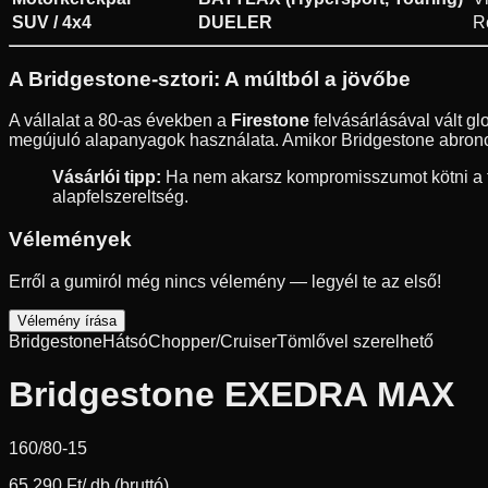
SUV / 4x4
DUELER
R
A Bridgestone-sztori: A múltból a jövőbe
A vállalat a 80-as években a
Firestone
felvásárlásával vált g
megújuló alapanyagok használata. Amikor Bridgestone abroncs
Vásárlói tipp:
Ha nem akarsz kompromisszumot kötni a fé
alapfelszereltség.
Vélemények
Erről a gumiról még nincs vélemény — legyél te az első!
Vélemény írása
Bridgestone
Hátsó
Chopper/Cruiser
Tömlővel szerelhető
Bridgestone EXEDRA MAX
160/80-15
65 290 Ft
/ db (bruttó)