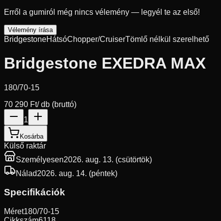
Erről a gumiról még nincs vélemény — legyél te az első!
Vélemény írása
Bridgestone
Hátsó
Chopper/Cruiser
Tömlő nélkül szerelhető
Bridgestone EXEDRA MAX
180/70-15
70 290 Ft
/ db (bruttó)
1
Kosárba
Külső raktár
Személyesen
2026. aug. 13. (csütörtök)
Nálad
2026. aug. 14. (péntek)
Specifikációk
Méret
180/70-15
Cikkszám
6118