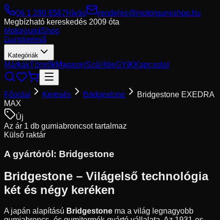
06 1 280 6567
Hívás
rendeles@motorgumishop.hu
Megbízható kereskedés
2009 óta
Motorgumi
Shop
Gumikereső
Kategóriák
Márkák
Tömlők
Magazin
Szállítás
GYIK
Kapcsolat
Főoldal
Keresés
Bridgestone
Bridgestone EXEDRA
MAX
Új
Az ár 1 db gumiabroncsot tartalmaz
Külső raktár
A gyártóról:
Bridgestone
Bridgestone – Világelső technológia
két és négy keréken
A japán alapítású
Bridgestone
ma a világ legnagyobb
gumiabroncs- és gumitermék-gyártó vállalata. Az 1931-es