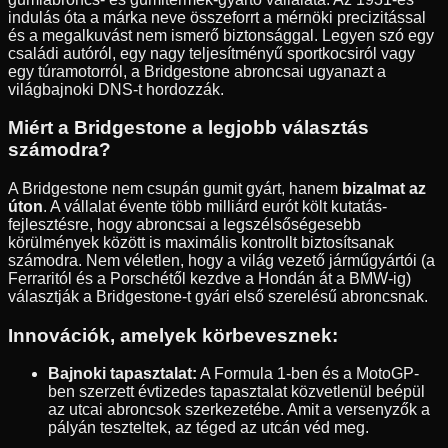
indulás óta a márka neve összeforrt a mérnöki precizitással
és a megalkuvást nem ismerő biztonsággal. Legyen szó egy
családi autóról, egy nagy teljesítményű sportkocsiról vagy
egy túramotorról, a Bridgestone abroncsai ugyanazt a
világbajnoki DNS-t hordozzák.
Miért a Bridgestone a legjobb választás
számodra?
A Bridgestone nem csupán gumit gyárt, hanem
bizalmat az
úton
. A vállalat évente több milliárd eurót költ kutatás-
fejlesztésre, hogy abroncsai a legszélsőségesebb
körülmények között is maximális kontrollt biztosítsanak
számodra. Nem véletlen, hogy a világ vezető járműgyártói (a
Ferraritól és a Porschétől kezdve a Hondán át a BMW-ig)
választják a Bridgestone-t gyári első szerelésű abroncsnak.
Innovációk, amelyek körbevesznek:
Bajnoki tapasztalat:
A Formula 1-ben és a MotoGP-
ben szerzett évtizedes tapasztalat közvetlenül beépül
az utcai abroncsok szerkezetébe. Amit a versenyzők a
pályán teszteltek, az téged az utcán véd meg.