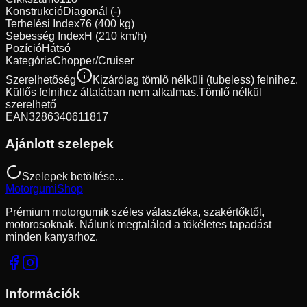
Konstrukció
Diagonál (-)
Terhelési Index
76 (400 kg)
Sebesség Index
H (210 km/h)
Pozíció
Hátsó
Kategória
Chopper/Cruiser
Szerelhetőség
Kizárólag tömlő nélküli (tubeless) felnihez.
Küllős felnihez általában nem alkalmas.
Tömlő nélkül
szerelhető
EAN
3286340611817
Ajánlott szelepek
Szelepek betöltése...
Motorgumi
Shop
Prémium motorgumik széles választéka, szakértőktől,
motorosoknak. Nálunk megtalálod a tökéletes tapadást
minden kanyarhoz.
Információk