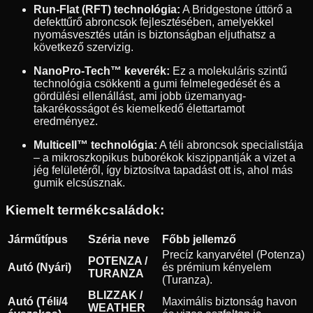
Run-Flat (RFT) technológia:
A Bridgestone úttörő a
defekttűrő abroncsok fejlesztésében, amelyekkel
nyomásvesztés után is biztonságban eljuthatsz a
következő szervizig.
NanoPro-Tech™ keverék:
Ez a molekuláris szintű
technológia csökkenti a gumi felmelegedését és a
gördülési ellenállást, ami jobb üzemanyag-
takarékosságot és kiemelkedő élettartamot
eredményez.
Multicell™ technológia:
A téli abroncsok specialistája
– a mikroszkopikus buborékok kiszippantják a vizet a
jég felületéről, így biztosítva tapadást ott is, ahol más
gumik elcsúsznak.
Kiemelt termékcsaládok:
Járműtípus
Széria neve
Főbb jellemző
Precíz kanyarvétel (Potenza)
POTENZA /
Autó (Nyári)
és prémium kényelem
TURANZA
(Turanza).
BLIZZAK /
Autó (Téli/4
Maximális biztonság havon
WEATHER