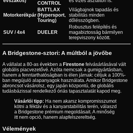
évszakos)
és vizes aszfalton is.
CONTROL
BATTLAX
Világbajnok tapadás és
Motorkerékpár
(Hypersport,
stabilitás minden
Touring)
dőlésszögben.
Robusztus felépítés és
SUV / 4x4
DUELER
magabiztosság bármilyen
terepviszony között.
A Bridgestone-sztori: A múltból a jövőbe
A vállalat a 80-as években a
Firestone
felvásárlásával vált
globális piacvezetővé. Azóta nemcsak a gumigyártásban,
hanem a fenntarthatóságban is élen járnak: céljuk a 100%-
ban megújuló alapanyagok használata. Amikor Bridgestone
abroncsot vásárolsz, egy japán központú, de globális
tudásbázissal rendelkező óriás tapasztalatát kapod meg.
Vásárlói tipp:
Ha nem akarsz kompromisszumot
kötni a féktáv és a kanyarstabilitás terén, válaszd
a Bridgestone prémium megoldásait. A minőség
itt nem opció, hanem alapfelszereltség.
Vélemények