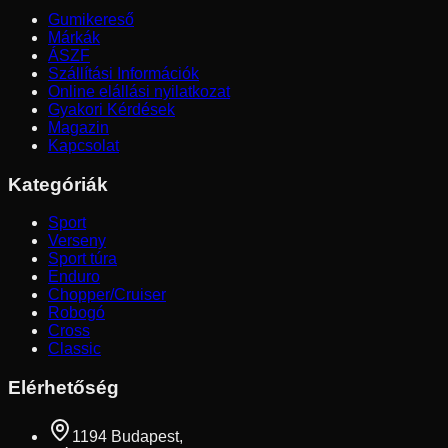
Gumikereső
Márkák
ÁSZF
Szállítási Információk
Online elállási nyilatkozat
Gyakori Kérdések
Magazin
Kapcsolat
Kategóriák
Sport
Verseny
Sport túra
Enduro
Chopper/Cruiser
Robogó
Cross
Classic
Elérhetőség
1194 Budapest,