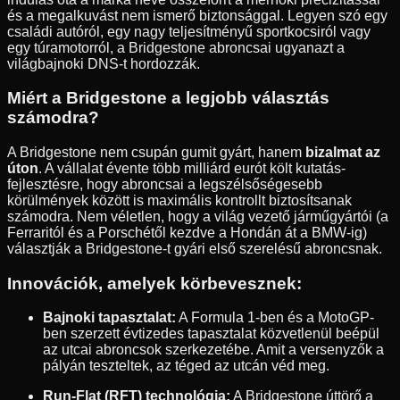
és a megalkuvást nem ismerő biztonsággal. Legyen szó egy
családi autóról, egy nagy teljesítményű sportkocsiról vagy
egy túramotorról, a Bridgestone abroncsai ugyanazt a
világbajnoki DNS-t hordozzák.
Miért a Bridgestone a legjobb választás
számodra?
A Bridgestone nem csupán gumit gyárt, hanem
bizalmat az
úton
. A vállalat évente több milliárd eurót költ kutatás-
fejlesztésre, hogy abroncsai a legszélsőségesebb
körülmények között is maximális kontrollt biztosítsanak
számodra. Nem véletlen, hogy a világ vezető járműgyártói (a
Ferraritól és a Porschétől kezdve a Hondán át a BMW-ig)
választják a Bridgestone-t gyári első szerelésű abroncsnak.
Innovációk, amelyek körbevesznek:
Bajnoki tapasztalat:
A Formula 1-ben és a MotoGP-
ben szerzett évtizedes tapasztalat közvetlenül beépül
az utcai abroncsok szerkezetébe. Amit a versenyzők a
pályán teszteltek, az téged az utcán véd meg.
Run-Flat (RFT) technológia:
A Bridgestone úttörő a