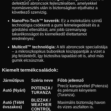
defekttűrő abroncsok fejlesztésében, amelyekkel
nyomásvesztés után is biztonságban eljuthatsz a
következő szervizig.
NanoPro-Tech™ keverék:
Ez a molekuláris szintű
technológia csökkenti a gumi felmelegedését és a
gördülési ellenállást, ami jobb üzemanyag-
takarékosságot és kiemelkedő élettartamot
eredményez.
Multicell™ technológia:
A téli abroncsok specialistája
– a mikroszkopikus buborékok kiszippantják a vizet a
jég felületéről, így biztosítva tapadást ott is, ahol más
gumik elcsúsznak.
Kiemelt termékcsaládok:
Járműtípus
Széria neve
Főbb jellemző
Precíz kanyarvétel (Potenza)
POTENZA /
Autó (Nyári)
és prémium kényelem
TURANZA
(Turanza).
BLIZZAK /
Autó (Téli/4
Maximális biztonság havon
WEATHER
évszakos)
és vizes aszfalton is.
CONTROL