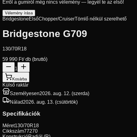
Erről a gumiról még nincs vélemény — legyél te az első!
Vélemény írása
Bridgestone
Első
Chopper/Cruiser
Tömlő nélkül szerelhető
Bridgestone G709
130/70R18
59 990 Ft
/ db (bruttó)
1
Kosárba
Külső raktár
Személyesen
2026. aug. 12. (szerda)
Nálad
2026. aug. 13. (csütörtök)
Specifikációk
Méret
130/70R18
Cikkszám
77270
Konstrukció
Radiál (R)