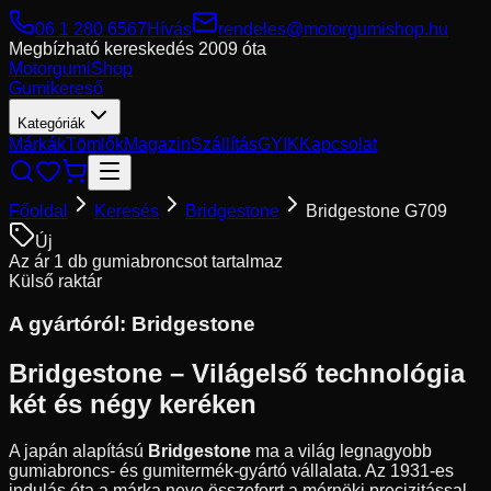
06 1 280 6567
Hívás
rendeles@motorgumishop.hu
Megbízható kereskedés
2009 óta
Motorgumi
Shop
Gumikereső
Kategóriák
Márkák
Tömlők
Magazin
Szállítás
GYIK
Kapcsolat
Főoldal
Keresés
Bridgestone
Bridgestone G709
Új
Az ár 1 db gumiabroncsot tartalmaz
Külső raktár
A gyártóról:
Bridgestone
Bridgestone – Világelső technológia
két és négy keréken
A japán alapítású
Bridgestone
ma a világ legnagyobb
gumiabroncs- és gumitermék-gyártó vállalata. Az 1931-es
indulás óta a márka neve összeforrt a mérnöki precizitással