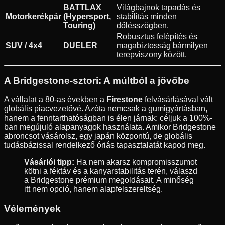
BATTLAX
Világbajnok tapadás és
Motorkerékpár
(Hypersport,
stabilitás minden
Touring)
dőlésszögben.
Robusztus felépítés és
SUV / 4x4
DUELER
magabiztosság bármilyen
terepviszony között.
A Bridgestone-sztori: A múltból a jövőbe
A vállalat a 80-as években a
Firestone
felvásárlásával vált
globális piacvezetővé. Azóta nemcsak a gumigyártásban,
hanem a fenntarthatóságban is élen járnak: céljuk a 100%-
ban megújuló alapanyagok használata. Amikor Bridgestone
abroncsot vásárolsz, egy japán központú, de globális
tudásbázissal rendelkező óriás tapasztalatát kapod meg.
Vásárlói tipp:
Ha nem akarsz kompromisszumot
kötni a féktáv és a kanyarstabilitás terén, válaszd
a Bridgestone prémium megoldásait. A minőség
itt nem opció, hanem alapfelszereltség.
Vélemények