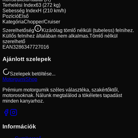
Terhelési Index
63 (272 kg)
Sebesség Index
H (210 km/h)
Pozíció
Első
Kategória
Chopper/Cruiser
Szerelhetőség
Kizárólag tömlő nélküli (tubeless) felnihez.
Küllős felnihez általában nem alkalmas.
Tömlő nélkül
szerelhető
EAN
3286347727016
Ajánlott szelepek
Szelepek betöltése...
Motorgumi
Shop
Prémium motorgumik széles választéka, szakértőktől,
motorosoknak. Nálunk megtalálod a tökéletes tapadást
minden kanyarhoz.
Információk