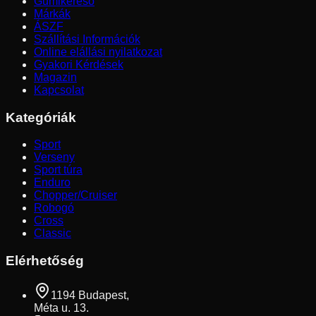
Gumikereső
Márkák
ÁSZF
Szállítási Információk
Online elállási nyilatkozat
Gyakori Kérdések
Magazin
Kapcsolat
Kategóriák
Sport
Verseny
Sport túra
Enduro
Chopper/Cruiser
Robogó
Cross
Classic
Elérhetőség
1194 Budapest,
Méta u. 13.