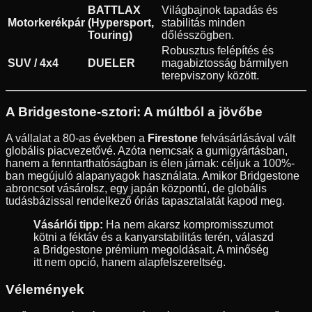
BATTLAX
Világbajnok tapadás és
Motorkerékpár
(Hypersport,
stabilitás minden
Touring)
dőlésszögben.
Robusztus felépítés és
SUV / 4x4
DUELER
magabiztosság bármilyen
terepviszony között.
A Bridgestone-sztori: A múltból a jövőbe
A vállalat a 80-as években a
Firestone
felvásárlásával vált
globális piacvezetővé. Azóta nemcsak a gumigyártásban,
hanem a fenntarthatóságban is élen járnak: céljuk a 100%-
ban megújuló alapanyagok használata. Amikor Bridgestone
abroncsot vásárolsz, egy japán központú, de globális
tudásbázissal rendelkező óriás tapasztalatát kapod meg.
Vásárlói tipp:
Ha nem akarsz kompromisszumot
kötni a féktáv és a kanyarstabilitás terén, válaszd
a Bridgestone prémium megoldásait. A minőség
itt nem opció, hanem alapfelszereltség.
Vélemények