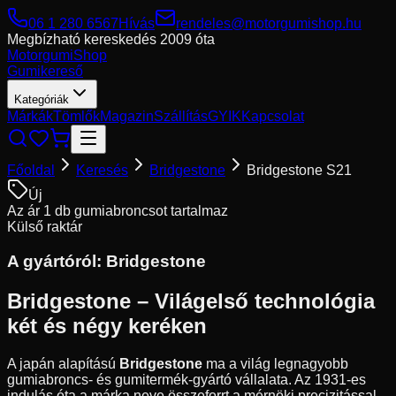
06 1 280 6567
Hívás
rendeles@motorgumishop.hu
Megbízható kereskedés
2009 óta
Motorgumi
Shop
Gumikereső
Kategóriák
Márkák
Tömlők
Magazin
Szállítás
GYIK
Kapcsolat
Főoldal
Keresés
Bridgestone
Bridgestone S21
Új
Az ár 1 db gumiabroncsot tartalmaz
Külső raktár
A gyártóról:
Bridgestone
Bridgestone – Világelső technológia
két és négy keréken
A japán alapítású
Bridgestone
ma a világ legnagyobb
gumiabroncs- és gumitermék-gyártó vállalata. Az 1931-es
indulás óta a márka neve összeforrt a mérnöki precizitással