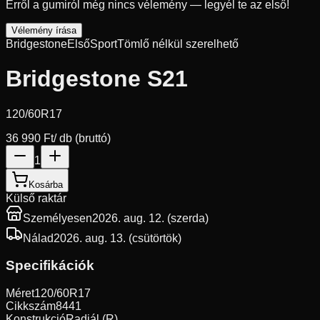
Erről a gumiról még nincs vélemény — legyél te az első!
Vélemény írása
Bridgestone
Első
Sport
Tömlő nélkül szerelhető
Bridgestone S21
120/60R17
36 990 Ft
/ db (bruttó)
1
Kosárba
Külső raktár
Személyesen
2026. aug. 12. (szerda)
Nálad
2026. aug. 13. (csütörtök)
Specifikációk
Méret
120/60R17
Cikkszám
8441
Konstrukció
Radiál (R)