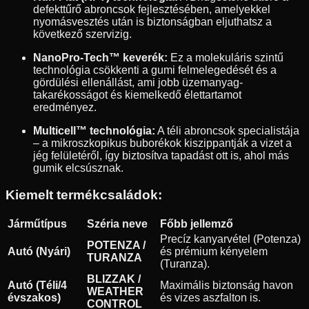
defekttűrő abroncsok fejlesztésében, amelyekkel
nyomásvesztés után is biztonságban eljuthatsz a
következő szervizig.
NanoPro-Tech™ keverék:
Ez a molekuláris szintű
technológia csökkenti a gumi felmelegedését és a
gördülési ellenállást, ami jobb üzemanyag-
takarékosságot és kiemelkedő élettartamot
eredményez.
Multicell™ technológia:
A téli abroncsok specialistája
– a mikroszkopikus buborékok kiszippantják a vizet a
jég felületéről, így biztosítva tapadást ott is, ahol más
gumik elcsúsznak.
Kiemelt termékcsaládok:
Járműtípus
Széria neve
Főbb jellemző
Precíz kanyarvétel (Potenza)
POTENZA /
Autó (Nyári)
és prémium kényelem
TURANZA
(Turanza).
BLIZZAK /
Autó (Téli/4
Maximális biztonság havon
WEATHER
évszakos)
és vizes aszfalton is.
CONTROL