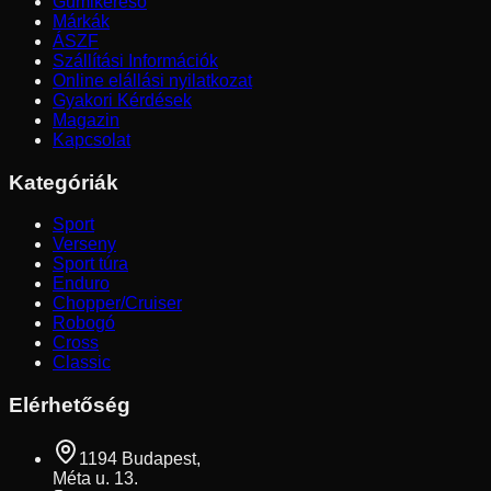
Gumikereső
Márkák
ÁSZF
Szállítási Információk
Online elállási nyilatkozat
Gyakori Kérdések
Magazin
Kapcsolat
Kategóriák
Sport
Verseny
Sport túra
Enduro
Chopper/Cruiser
Robogó
Cross
Classic
Elérhetőség
1194 Budapest,
Méta u. 13.