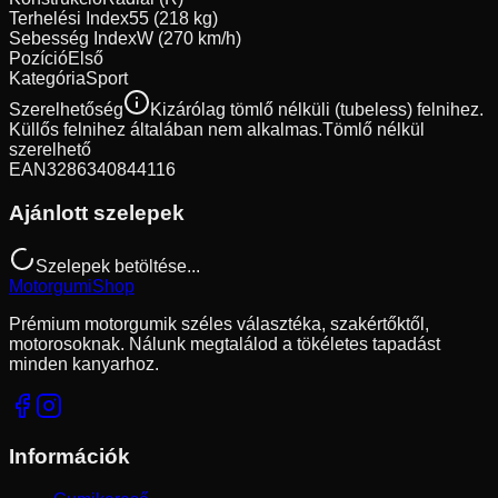
Terhelési Index
55 (218 kg)
Sebesség Index
W (270 km/h)
Pozíció
Első
Kategória
Sport
Szerelhetőség
Kizárólag tömlő nélküli (tubeless) felnihez.
Küllős felnihez általában nem alkalmas.
Tömlő nélkül
szerelhető
EAN
3286340844116
Ajánlott szelepek
Szelepek betöltése...
Motorgumi
Shop
Prémium motorgumik széles választéka, szakértőktől,
motorosoknak. Nálunk megtalálod a tökéletes tapadást
minden kanyarhoz.
Információk