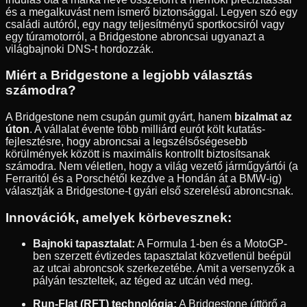
és a megalkuvást nem ismerő biztonsággal. Legyen szó egy
családi autóról, egy nagy teljesítményű sportkocsiról vagy
egy túramotorról, a Bridgestone abroncsai ugyanazt a
világbajnoki DNS-t hordozzák.
Miért a Bridgestone a legjobb választás
számodra?
A Bridgestone nem csupán gumit gyárt, hanem
bizalmat az
úton
. A vállalat évente több milliárd eurót költ kutatás-
fejlesztésre, hogy abroncsai a legszélsőségesebb
körülmények között is maximális kontrollt biztosítsanak
számodra. Nem véletlen, hogy a világ vezető járműgyártói (a
Ferraritól és a Porschétől kezdve a Hondán át a BMW-ig)
választják a Bridgestone-t gyári első szerelésű abroncsnak.
Innovációk, amelyek körbevesznek:
Bajnoki tapasztalat:
A Formula 1-ben és a MotoGP-
ben szerzett évtizedes tapasztalat közvetlenül beépül
az utcai abroncsok szerkezetébe. Amit a versenyzők a
pályán teszteltek, az téged az utcán véd meg.
Run-Flat (RFT) technológia:
A Bridgestone úttörő a