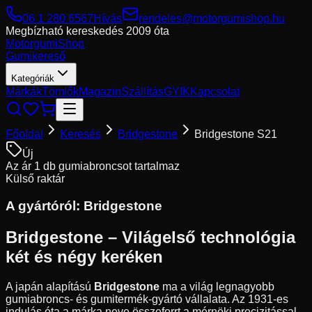
06 1 280 6567
Hívás
rendeles@motorgumishop.hu
Megbízható kereskedés
2009 óta
Motorgumi
Shop
Gumikereső
Kategóriák
Márkák
Tömlők
Magazin
Szállítás
GYIK
Kapcsolat
Főoldal
Keresés
Bridgestone
Bridgestone S21
Új
Az ár 1 db gumiabroncsot tartalmaz
Külső raktár
A gyártóról:
Bridgestone
Bridgestone – Világelső technológia
két és négy keréken
A japán alapítású
Bridgestone
ma a világ legnagyobb
gumiabroncs- és gumitermék-gyártó vállalata. Az 1931-es
indulás óta a márka neve összeforrt a mérnöki precizitással