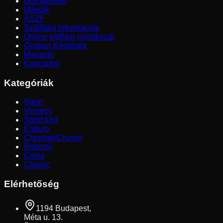
Gumikereső
Márkák
ÁSZF
Szállítási Információk
Online elállási nyilatkozat
Gyakori Kérdések
Magazin
Kapcsolat
Kategóriák
Sport
Verseny
Sport túra
Enduro
Chopper/Cruiser
Robogó
Cross
Classic
Elérhetőség
1194 Budapest,
Méta u. 13.