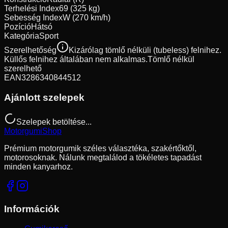
Terhelési Index
69 (325 kg)
Sebesség Index
W (270 km/h)
Pozíció
Hátsó
Kategória
Sport
Szerelhetőség
Kizárólag tömlő nélküli (tubeless) felnihez.
Küllős felnihez általában nem alkalmas.
Tömlő nélkül
szerelhető
EAN
3286340844512
Ajánlott szelepek
Szelepek betöltése...
Motorgumi
Shop
Prémium motorgumik széles választéka, szakértőktől,
motorosoknak. Nálunk megtalálod a tökéletes tapadást
minden kanyarhoz.
Információk