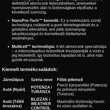
defekttűrő abroncsok fejlesztésében, amelyekkel
nyomásvesztés után is biztonságban eljuthatsz a
következő szervizig.
NanoPro-Tech™ keverék:
Ez a molekuláris szintű
technológia csökkenti a gumi felmelegedését és a
gördülési ellenállást, ami jobb üzemanyag-
takarékosságot és kiemelkedő élettartamot
eredményez.
Multicell™ technológia:
A téli abroncsok specialistája
– a mikroszkopikus buborékok kiszippantják a vizet a
jég felületéről, így biztosítva tapadást ott is, ahol más
gumik elcsúsznak.
Kiemelt termékcsaládok:
Járműtípus
Széria neve
Főbb jellemző
Precíz kanyarvétel (Potenza)
POTENZA /
Autó (Nyári)
és prémium kényelem
TURANZA
(Turanza).
BLIZZAK /
Autó (Téli/4
Maximális biztonság havon
WEATHER
évszakos)
és vizes aszfalton is.
CONTROL