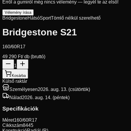
Erről a gumiról még nincs vélemény — legyél te az első!
Vélemény írása
Bridgestone
Hátsó
Sport
Tömlő nélkül szerelhető
Bridgestone S21
160/60R17
49 290 Ft
/ db (bruttó)
1
Kosárba
Külső raktár
Személyesen
2026. aug. 13. (csütörtök)
Nálad
2026. aug. 14. (péntek)
Specifikációk
Méret
160/60R17
Cikkszám
8445
Konstrukció
Radiál (R)