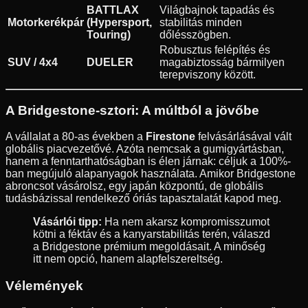
BATTLAX
Világbajnok tapadás és
Motorkerékpár
(Hypersport,
stabilitás minden
Touring)
dőlésszögben.
Robusztus felépítés és
SUV / 4x4
DUELER
magabiztosság bármilyen
terepviszony között.
A Bridgestone-sztori: A múltból a jövőbe
A vállalat a 80-as években a
Firestone
felvásárlásával vált
globális piacvezetővé. Azóta nemcsak a gumigyártásban,
hanem a fenntarthatóságban is élen járnak: céljuk a 100%-
ban megújuló alapanyagok használata. Amikor Bridgestone
abroncsot vásárolsz, egy japán központú, de globális
tudásbázissal rendelkező óriás tapasztalatát kapod meg.
Vásárlói tipp:
Ha nem akarsz kompromisszumot
kötni a féktáv és a kanyarstabilitás terén, válaszd
a Bridgestone prémium megoldásait. A minőség
itt nem opció, hanem alapfelszereltség.
Vélemények