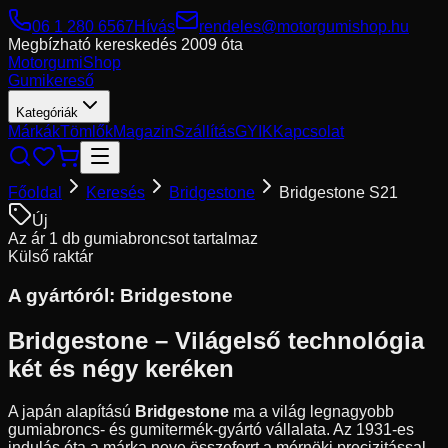
06 1 280 6567
Hívás
rendeles@motorgumishop.hu
Megbízható kereskedés
2009 óta
Motorgumi
Shop
Gumikereső
Kategóriák
Márkák
Tömlők
Magazin
Szállítás
GYIK
Kapcsolat
Főoldal
Keresés
Bridgestone
Bridgestone S21
Új
Az ár 1 db gumiabroncsot tartalmaz
Külső raktár
A gyártóról:
Bridgestone
Bridgestone – Világelső technológia
két és négy keréken
A japán alapítású
Bridgestone
ma a világ legnagyobb
gumiabroncs- és gumitermék-gyártó vállalata. Az 1931-es
indulás óta a márka neve összeforrt a mérnöki precizitással