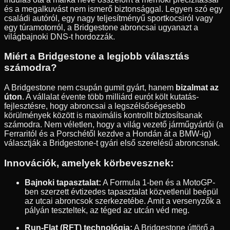
és a megalkuvást nem ismerő biztonsággal. Legyen szó egy
családi autóról, egy nagy teljesítményű sportkocsiról vagy
egy túramotorról, a Bridgestone abroncsai ugyanazt a
világbajnoki DNS-t hordozzák.
Miért a Bridgestone a legjobb választás
számodra?
A Bridgestone nem csupán gumit gyárt, hanem
bizalmat az
úton
. A vállalat évente több milliárd eurót költ kutatás-
fejlesztésre, hogy abroncsai a legszélsőségesebb
körülmények között is maximális kontrollt biztosítsanak
számodra. Nem véletlen, hogy a világ vezető járműgyártói (a
Ferraritól és a Porschétől kezdve a Hondán át a BMW-ig)
választják a Bridgestone-t gyári első szerelésű abroncsnak.
Innovációk, amelyek körbevesznek:
Bajnoki tapasztalat:
A Formula 1-ben és a MotoGP-
ben szerzett évtizedes tapasztalat közvetlenül beépül
az utcai abroncsok szerkezetébe. Amit a versenyzők a
pályán teszteltek, az téged az utcán véd meg.
Run-Flat (RFT) technológia:
A Bridgestone úttörő a