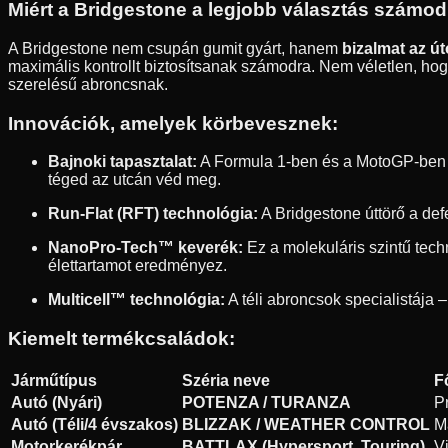
Miért a Bridgestone a legjobb választás számo
A Bridgestone nem csupán gumit gyárt, hanem
bizalmat az ú
maximális kontrollt biztosítsanak számodra. Nem véletlen, hogy
szerelésű abroncsnak.
Innovációk, amelyek körbevesznek:
Bajnoki tapasztalat:
A Formula 1-ben és a MotoGP-ben sz
téged az utcán véd meg.
Run-Flat (RFT) technológia:
A Bridgestone úttörő a def
NanoPro-Tech™ keverék:
Ez a molekuláris szintű tec
élettartamot eredményez.
Multicell™ technológia:
A téli abroncsok specialistája –
Kiemelt termékcsaládok:
Járműtípus
Széria neve
F
Autó (Nyári)
POTENZA / TURANZA
P
Autó (Téli/4 évszakos)
BLIZZAK / WEATHER CONTROL
M
Motorkerékpár
BATTLAX (Hypersport, Touring)
V