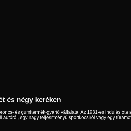
ét és négy keréken
ncs- és gumitermék-gyártó vállalata. Az 1931-es indulás óta a
autóról, egy nagy teljesítményű sportkocsiról vagy egy túramot