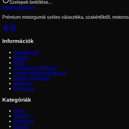
Szelepek betöltése...
Motorgumi
Shop
Prémium motorgumik széles választéka, szakértőktől, motoros
Információk
Gumikereső
Márkák
ÁSZF
Szállítási Információk
Online elállási nyilatkozat
Gyakori Kérdések
Magazin
Kapcsolat
Kategóriák
Sport
Verseny
Sport túra
Enduro