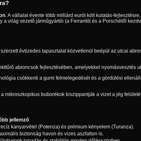
dra?
ton
. A vállalat évente több milliárd eurót költ kutatás-fejleszté
 a világ vezető járműgyártói (a Ferraritól és a Porschétől kezd
erzett évtizedes tapasztalat közvetlenül beépül az utcai abron
ekttűrő abroncsok fejlesztésében, amelyekkel nyomásvesztés utá
hnológia csökkenti a gumi felmelegedését és a gördülési ellená
 a mikroszkopikus buborékok kiszippantják a vizet a jég felületér
őbb jellemző
recíz kanyarvétel (Potenza) és prémium kényelem (Turanza).
aximális biztonság havon és vizes aszfalton is.
ilágbajnok tapadás és stabilitás minden dőlésszögben.