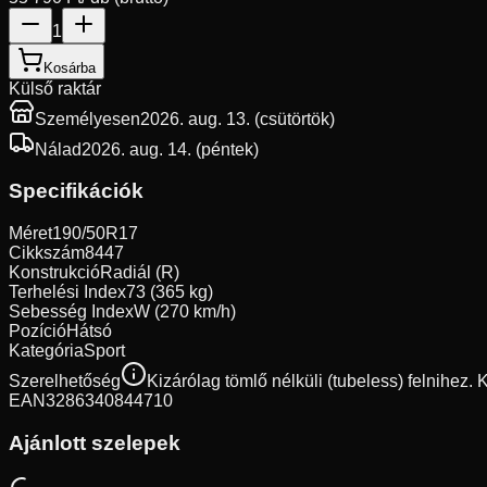
1
Kosárba
Külső raktár
Személyesen
2026. aug. 13. (csütörtök)
Nálad
2026. aug. 14. (péntek)
Specifikációk
Méret
190/50R17
Cikkszám
8447
Konstrukció
Radiál (R)
Terhelési Index
73 (365 kg)
Sebesség Index
W (270 km/h)
Pozíció
Hátsó
Kategória
Sport
Szerelhetőség
Kizárólag tömlő nélküli (tubeless) felnihez.
EAN
3286340844710
Ajánlott szelepek