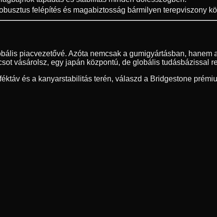
obusztus felépítés és magabiztosság bármilyen terepviszony köz
lobális piacvezetővé. Azóta nemcsak a gumigyártásban, hanem a
ot vásárolsz, egy japán központú, de globális tudásbázissal r
ktáv és a kanyarstabilitás terén, válaszd a Bridgestone prémi