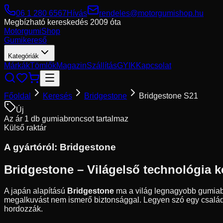
06 1 280 6567
Hívás
rendeles@motorgumishop.hu
Megbízható kereskedés
2009 óta
Motorgumi
Shop
Gumikereső
Kategóriák
Márkák
Tömlők
Magazin
Szállítás
GYIK
Kapcsolat
Főoldal
Keresés
Bridgestone
Bridgestone S21
Új
Az ár 1 db gumiabroncsot tartalmaz
Külső raktár
A gyártóról:
Bridgestone
Bridgestone – Világelső technológia k
A japán alapítású
Bridgestone
ma a világ legnagyobb gumiabro
megalkuvást nem ismerő biztonsággal. Legyen szó egy családi 
hordozzák.