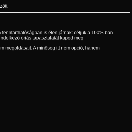
ött.
 fenntarthatóságban is élen járnak: céljuk a 100%-ban
endelkező óriás tapasztalatát kapod meg.
um megoldásait. A minőség itt nem opció, hanem