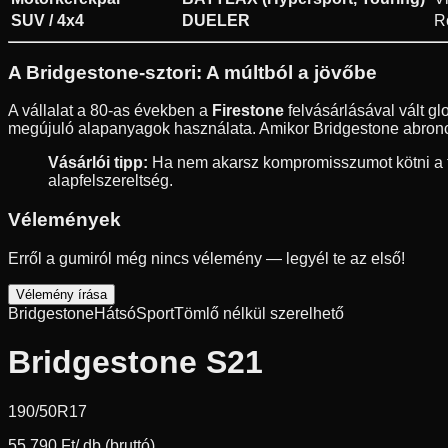
SUV / 4x4
DUELER
R
A Bridgestone-sztori: A múltból a jövőbe
A vállalat a 80-as években a
Firestone
felvásárlásával vált g
megújuló alapanyagok használata. Amikor Bridgestone abroncs
Vásárlói tipp:
Ha nem akarsz kompromisszumot kötni a fé
alapfelszereltség.
Vélemények
Erről a gumiról még nincs vélemény — legyél te az első!
Vélemény írása
Bridgestone
Hátsó
Sport
Tömlő nélkül szerelhető
Bridgestone S21
190/50R17
55 790 Ft
/ db (bruttó)