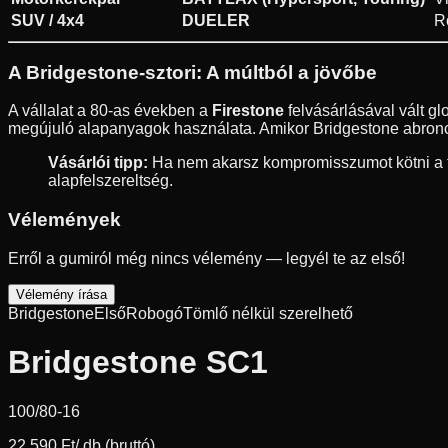
SUV / 4x4
DUELER
R
A Bridgestone-sztori: A múltból a jövőbe
A vállalat a 80-as években a
Firestone
felvásárlásával vált g
megújuló alapanyagok használata. Amikor Bridgestone abroncs
Vásárlói tipp:
Ha nem akarsz kompromisszumot kötni a fé
alapfelszereltség.
Vélemények
Erről a gumiról még nincs vélemény — legyél te az első!
Vélemény írása
Bridgestone
Első
Robogó
Tömlő nélkül szerelhető
Bridgestone SC1
100/80-16
22 590 Ft
/ db (bruttó)