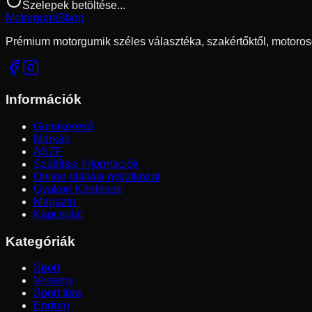
Szelepek betöltése...
Motorgumi
Shop
Prémium motorgumik széles választéka, szakértőktől, motoros
Információk
Gumikereső
Márkák
ÁSZF
Szállítási Információk
Online elállási nyilatkozat
Gyakori Kérdések
Magazin
Kapcsolat
Kategóriák
Sport
Verseny
Sport túra
Enduro