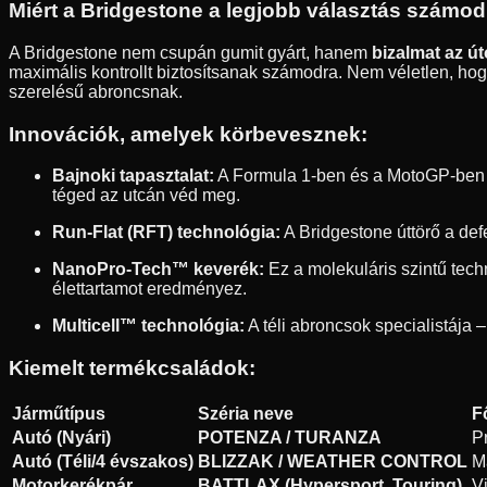
Miért a Bridgestone a legjobb választás számo
A Bridgestone nem csupán gumit gyárt, hanem
bizalmat az ú
maximális kontrollt biztosítsanak számodra. Nem véletlen, hogy
szerelésű abroncsnak.
Innovációk, amelyek körbevesznek:
Bajnoki tapasztalat:
A Formula 1-ben és a MotoGP-ben sz
téged az utcán véd meg.
Run-Flat (RFT) technológia:
A Bridgestone úttörő a def
NanoPro-Tech™ keverék:
Ez a molekuláris szintű tec
élettartamot eredményez.
Multicell™ technológia:
A téli abroncsok specialistája –
Kiemelt termékcsaládok:
Járműtípus
Széria neve
F
Autó (Nyári)
POTENZA / TURANZA
P
Autó (Téli/4 évszakos)
BLIZZAK / WEATHER CONTROL
M
Motorkerékpár
BATTLAX (Hypersport, Touring)
V