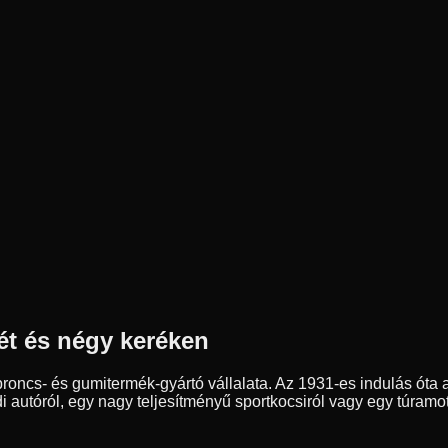
ét és négy keréken
ncs- és gumitermék-gyártó vállalata. Az 1931-es indulás óta a
autóról, egy nagy teljesítményű sportkocsiról vagy egy túramot