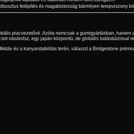
obusztus felépítés és magabiztosság bármilyen terepviszony köz
lobális piacvezetővé. Azóta nemcsak a gumigyártásban, hanem a
ot vásárolsz, egy japán központú, de globális tudásbázissal r
ktáv és a kanyarstabilitás terén, válaszd a Bridgestone prémi