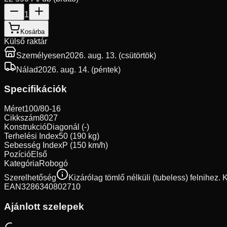
1
Kosárba
Külső raktár
Személyesen
2026. aug. 13. (csütörtök)
Nálad
2026. aug. 14. (péntek)
Specifikációk
Méret
100/80-16
Cikkszám
8027
Konstrukció
Diagonál (-)
Terhelési Index
50 (190 kg)
Sebesség Index
P (150 km/h)
Pozíció
Első
Kategória
Robogó
Szerelhetőség
Kizárólag tömlő nélküli (tubeless) felnihez.
EAN
3286340802710
Ajánlott szelepek