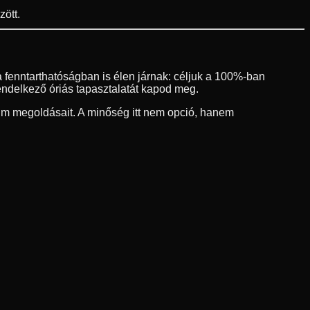
ött.
 fenntarthatóságban is élen járnak: céljuk a 100%-ban
endelkező óriás tapasztalatát kapod meg.
um megoldásait. A minőség itt nem opció, hanem