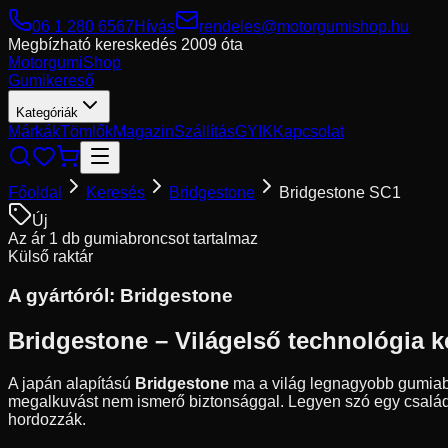
06 1 280 6567
Hívás
rendeles@motorgumishop.hu
Megbízható kereskedés
2009 óta
Motorgumi
Shop
Gumikereső
Kategóriák
Márkák
Tömlők
Magazin
Szállítás
GYIK
Kapcsolat
Főoldal
Keresés
Bridgestone
Bridgestone SC1
Új
Az ár 1 db gumiabroncsot tartalmaz
Külső raktár
A gyártóról:
Bridgestone
Bridgestone – Világelső technológia k
A japán alapítású
Bridgestone
ma a világ legnagyobb gumiabro
megalkuvást nem ismerő biztonsággal. Legyen szó egy családi 
hordozzák.