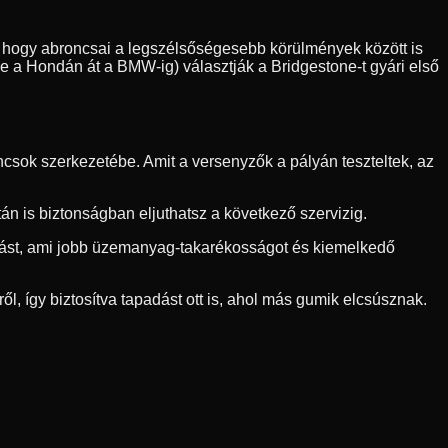
sre, hogy abroncsai a legszélsőségesebb körülmények között is
ve a Hondán át a BMW-ig) választják a Bridgestone-t gyári első
csok szerkezetébe. Amit a versenyzők a pályán teszteltek, az
n is biztonságban eljuthatsz a következő szervizig.
llást, ami jobb üzemanyag-takarékosságot és kiemelkedő
ől, így biztosítva tapadást ott is, ahol más gumik elcsúsznak.