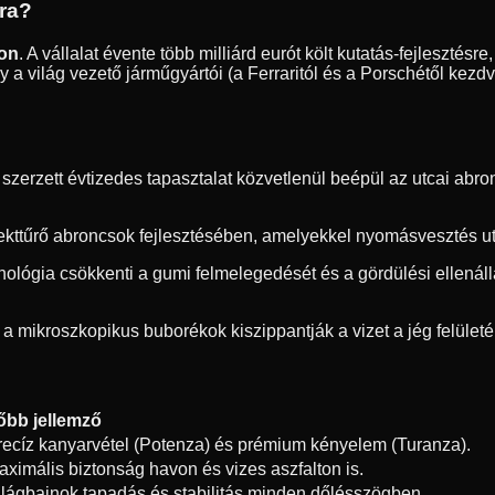
dra?
ton
. A vállalat évente több milliárd eurót költ kutatás-fejleszté
 a világ vezető járműgyártói (a Ferraritól és a Porschétől kezd
erzett évtizedes tapasztalat közvetlenül beépül az utcai abron
ekttűrő abroncsok fejlesztésében, amelyekkel nyomásvesztés utá
hnológia csökkenti a gumi felmelegedését és a gördülési ellená
 a mikroszkopikus buborékok kiszippantják a vizet a jég felületér
őbb jellemző
recíz kanyarvétel (Potenza) és prémium kényelem (Turanza).
aximális biztonság havon és vizes aszfalton is.
ilágbajnok tapadás és stabilitás minden dőlésszögben.