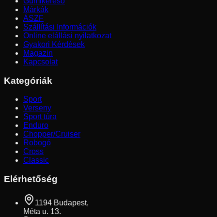
Gumikereső
Márkák
ÁSZF
Szállítási Információk
Online elállási nyilatkozat
Gyakori Kérdések
Magazin
Kapcsolat
Kategóriák
Sport
Verseny
Sport túra
Enduro
Chopper/Cruiser
Robogó
Cross
Classic
Elérhetőség
1194 Budapest,
Méta u. 13.