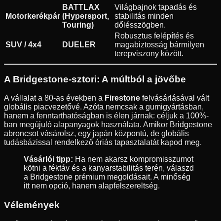
BATTLAX
Világbajnok tapadás és
Motorkerékpár
(Hypersport,
stabilitás minden
Touring)
dőlésszögben.
Robusztus felépítés és
SUV / 4x4
DUELER
magabiztosság bármilyen
terepviszony között.
A Bridgestone-sztori: A múltból a jövőbe
A vállalat a 80-as években a
Firestone
felvásárlásával vált
globális piacvezetővé. Azóta nemcsak a gumigyártásban,
hanem a fenntarthatóságban is élen járnak: céljuk a 100%-
ban megújuló alapanyagok használata. Amikor Bridgestone
abroncsot vásárolsz, egy japán központú, de globális
tudásbázissal rendelkező óriás tapasztalatát kapod meg.
Vásárlói tipp:
Ha nem akarsz kompromisszumot
kötni a féktáv és a kanyarstabilitás terén, válaszd
a Bridgestone prémium megoldásait. A minőség
itt nem opció, hanem alapfelszereltség.
Vélemények