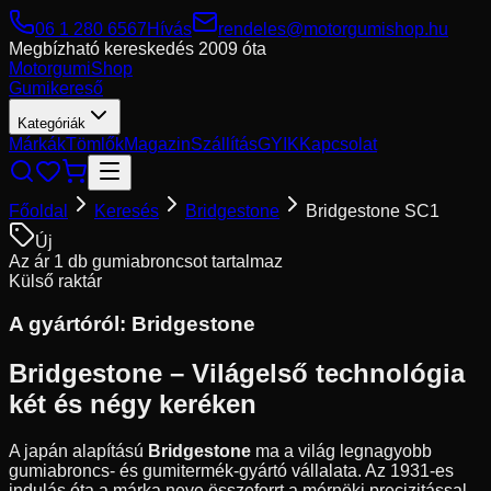
06 1 280 6567
Hívás
rendeles@motorgumishop.hu
Megbízható kereskedés
2009 óta
Motorgumi
Shop
Gumikereső
Kategóriák
Márkák
Tömlők
Magazin
Szállítás
GYIK
Kapcsolat
Főoldal
Keresés
Bridgestone
Bridgestone SC1
Új
Az ár 1 db gumiabroncsot tartalmaz
Külső raktár
A gyártóról:
Bridgestone
Bridgestone – Világelső technológia
két és négy keréken
A japán alapítású
Bridgestone
ma a világ legnagyobb
gumiabroncs- és gumitermék-gyártó vállalata. Az 1931-es
indulás óta a márka neve összeforrt a mérnöki precizitással