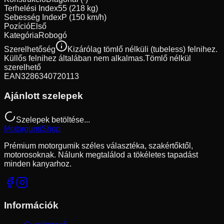
Terhelési Index
55 (218 kg)
Sebesség Index
P (150 km/h)
Pozíció
Első
Kategória
Robogó
Szerelhetőség
Kizárólag tömlő nélküli (tubeless) felnihez.
Küllős felnihez általában nem alkalmas.
Tömlő nélkül
szerelhető
EAN
3286340720113
Ajánlott szelepek
Szelepek betöltése...
Motorgumi
Shop
Prémium motorgumik széles választéka, szakértőktől,
motorosoknak. Nálunk megtalálod a tökéletes tapadást
minden kanyarhoz.
Információk