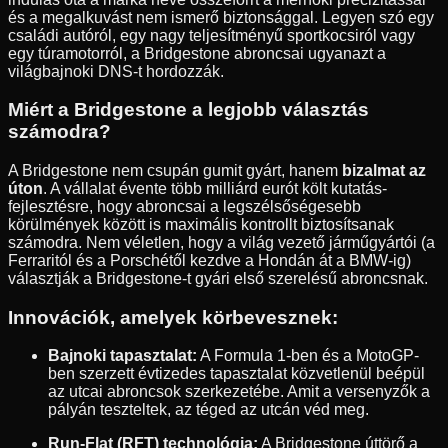
és a megalkuvást nem ismerő biztonsággal. Legyen szó egy
családi autóról, egy nagy teljesítményű sportkocsiról vagy
egy túramotorról, a Bridgestone abroncsai ugyanazt a
világbajnoki DNS-t hordozzák.
Miért a Bridgestone a legjobb választás
számodra?
A Bridgestone nem csupán gumit gyárt, hanem
bizalmat az
úton
. A vállalat évente több milliárd eurót költ kutatás-
fejlesztésre, hogy abroncsai a legszélsőségesebb
körülmények között is maximális kontrollt biztosítsanak
számodra. Nem véletlen, hogy a világ vezető járműgyártói (a
Ferraritól és a Porschétől kezdve a Hondán át a BMW-ig)
választják a Bridgestone-t gyári első szerelésű abroncsnak.
Innovációk, amelyek körbevesznek:
Bajnoki tapasztalat:
A Formula 1-ben és a MotoGP-
ben szerzett évtizedes tapasztalat közvetlenül beépül
az utcai abroncsok szerkezetébe. Amit a versenyzők a
pályán teszteltek, az téged az utcán véd meg.
Run-Flat (RFT) technológia:
A Bridgestone úttörő a