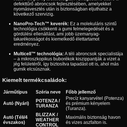
defekttűrő abroncsok fejlesztésében, amelyekkel
nyomásvesztés után is biztonságban eljuthatsz a
következő szervizig.
NanoPro-Tech™ keverék:
Ez a molekuláris szintű
technológia csökkenti a gumi felmelegedését és a
gördülési ellenállást, ami jobb üzemanyag-
takarékosságot és kiemelkedő élettartamot
eredményez.
Multicell™ technológia:
A téli abroncsok specialistája
– a mikroszkopikus buborékok kiszippantják a vizet a
jég felületéről, így biztosítva tapadást ott is, ahol más
gumik elcsúsznak.
Kiemelt termékcsaládok:
Járműtípus
Széria neve
Főbb jellemző
Precíz kanyarvétel (Potenza)
POTENZA /
Autó (Nyári)
és prémium kényelem
TURANZA
(Turanza).
BLIZZAK /
Autó (Téli/4
Maximális biztonság havon
WEATHER
évszakos)
és vizes aszfalton is.
CONTROL