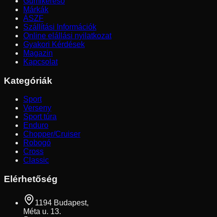
Gumikereső
Márkák
ÁSZF
Szállítási Információk
Online elállási nyilatkozat
Gyakori Kérdések
Magazin
Kapcsolat
Kategóriák
Sport
Verseny
Sport túra
Enduro
Chopper/Cruiser
Robogó
Cross
Classic
Elérhetőség
1194 Budapest,
Méta u. 13.