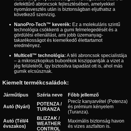
defekttűrő abroncsok fejlesztésében, amelyekkel
nyomásvesztés után is biztonságban eljuthatsz a
következő szervizig.
NanoPro-Tech™ keverék:
Ez a molekuláris szintű
technológia csökkenti a gumi felmelegedését és a
gördülési ellenállást, ami jobb üzemanyag-
takarékosságot és kiemelkedő élettartamot
eredményez.
Multicell™ technológia:
A téli abroncsok specialistája
– a mikroszkopikus buborékok kiszippantják a vizet a
jég felületéről, így biztosítva tapadást ott is, ahol más
gumik elcsúsznak.
Kiemelt termékcsaládok:
Járműtípus
Széria neve
Főbb jellemző
Precíz kanyarvétel (Potenza)
POTENZA /
Autó (Nyári)
és prémium kényelem
TURANZA
(Turanza).
BLIZZAK /
Autó (Téli/4
Maximális biztonság havon
WEATHER
évszakos)
és vizes aszfalton is.
CONTROL