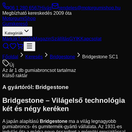
06 1 280 6567
Hívás
rendeles@motorgumishop.hu
Megbízható kereskedés
2009 óta
Motorgumi
Shop
Gumikereső
Kategóriák
Márkák
Tömlők
Magazin
Szállítás
GYIK
Kapcsolat
Főoldal
Keresés
Bridgestone
Bridgestone SC1
Új
Az ár 1 db gumiabroncsot tartalmaz
Külső raktár
A gyártóról:
Bridgestone
Bridgestone – Világelső technológia
két és négy keréken
A japán alapítású
Bridgestone
ma a világ legnagyobb
gumiabroncs- és gumitermék-gyártó vállalata. Az 1931-es
indulás óta a márka neve összeforrt a mérnöki precizitással