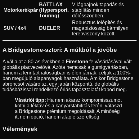
BATTLAX
Világbajnok tapadás és
Motorkerékpár
(Hypersport,
stabilitás minden
Touring)
dőlésszögben.
Robusztus felépítés és
SUV / 4x4
DUELER
magabiztosság bármilyen
terepviszony között.
A Bridgestone-sztori: A múltból a jövőbe
A vállalat a 80-as években a
Firestone
felvásárlásával vált
globális piacvezetővé. Azóta nemcsak a gumigyártásban,
hanem a fenntarthatóságban is élen járnak: céljuk a 100%-
ban megújuló alapanyagok használata. Amikor Bridgestone
abroncsot vásárolsz, egy japán központú, de globális
tudásbázissal rendelkező óriás tapasztalatát kapod meg.
Vásárlói tipp:
Ha nem akarsz kompromisszumot
kötni a féktáv és a kanyarstabilitás terén, válaszd
a Bridgestone prémium megoldásait. A minőség
itt nem opció, hanem alapfelszereltség.
Vélemények