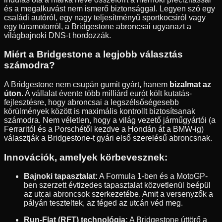
és a megalkuvást nem ismerő biztonsággal. Legyen szó egy
családi autóról, egy nagy teljesítményű sportkocsiról vagy
egy túramotorról, a Bridgestone abroncsai ugyanazt a
világbajnoki DNS-t hordozzák.
Miért a Bridgestone a legjobb választás
számodra?
A Bridgestone nem csupán gumit gyárt, hanem
bizalmat az
úton
. A vállalat évente több milliárd eurót költ kutatás-
fejlesztésre, hogy abroncsai a legszélsőségesebb
körülmények között is maximális kontrollt biztosítsanak
számodra. Nem véletlen, hogy a világ vezető járműgyártói (a
Ferraritól és a Porschétől kezdve a Hondán át a BMW-ig)
választják a Bridgestone-t gyári első szerelésű abroncsnak.
Innovációk, amelyek körbevesznek:
Bajnoki tapasztalat:
A Formula 1-ben és a MotoGP-
ben szerzett évtizedes tapasztalat közvetlenül beépül
az utcai abroncsok szerkezetébe. Amit a versenyzők a
pályán teszteltek, az téged az utcán véd meg.
Run-Flat (RFT) technológia:
A Bridgestone úttörő a