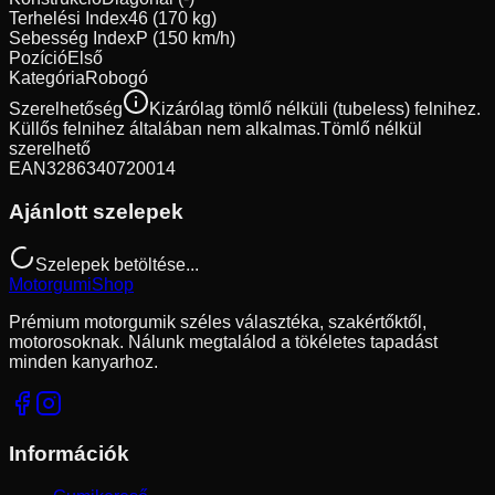
Terhelési Index
46 (170 kg)
Sebesség Index
P (150 km/h)
Pozíció
Első
Kategória
Robogó
Szerelhetőség
Kizárólag tömlő nélküli (tubeless) felnihez.
Küllős felnihez általában nem alkalmas.
Tömlő nélkül
szerelhető
EAN
3286340720014
Ajánlott szelepek
Szelepek betöltése...
Motorgumi
Shop
Prémium motorgumik széles választéka, szakértőktől,
motorosoknak. Nálunk megtalálod a tökéletes tapadást
minden kanyarhoz.
Információk