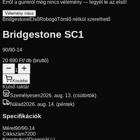
Erről a gumiról még nincs vélemény — legyél te az első!
Vélemény írása
Bridgestone
Első
Robogó
Tömlő nélkül szerelhető
Bridgestone SC1
90/90-14
20 890 Ft
/ db (bruttó)
1
Kosárba
Külső raktár
Személyesen
2026. aug. 13. (csütörtök)
Nálad
2026. aug. 14. (péntek)
Specifikációk
Méret
90/90-14
Cikkszám
7200
Konstrukció
Diagonál (-)