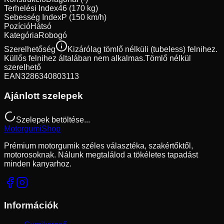
Terhelési Index
46 (170 kg)
Sebesség Index
P (150 km/h)
Pozíció
Hátsó
Kategória
Robogó
Szerelhetőség
Kizárólag tömlő nélküli (tubeless) felnihez.
Küllős felnihez általában nem alkalmas.
Tömlő nélkül
szerelhető
EAN
3286340803113
Ajánlott szelepek
Szelepek betöltése...
Motorgumi
Shop
Prémium motorgumik széles választéka, szakértőktől,
motorosoknak. Nálunk megtalálod a tökéletes tapadást
minden kanyarhoz.
Információk