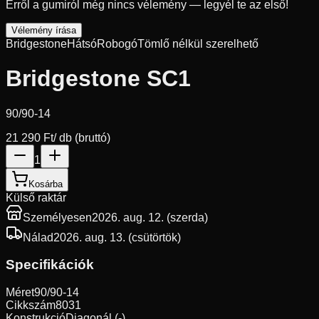
Erről a gumiról még nincs vélemény — legyél te az első!
Vélemény írása
Bridgestone
Hátsó
Robogó
Tömlő nélkül szerelhető
Bridgestone SC1
90/90-14
21 290 Ft
/ db (bruttó)
1
Kosárba
Külső raktár
Személyesen
2026. aug. 12. (szerda)
Nálad
2026. aug. 13. (csütörtök)
Specifikációk
Méret
90/90-14
Cikkszám
8031
Konstrukció
Diagonál (-)