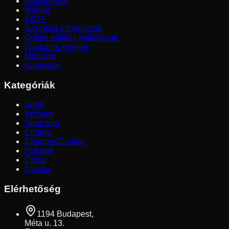
Gumikereső
Márkák
ÁSZF
Szállítási Információk
Online elállási nyilatkozat
Gyakori Kérdések
Magazin
Kapcsolat
Kategóriák
Sport
Verseny
Sport túra
Enduro
Chopper/Cruiser
Robogó
Cross
Classic
Elérhetőség
1194 Budapest,
Méta u. 13.