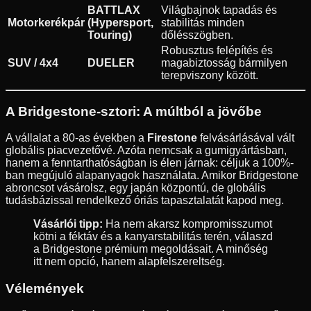
BATTLAX
Világbajnok tapadás és
Motorkerékpár
(Hypersport,
stabilitás minden
Touring)
dőlésszögben.
Robusztus felépítés és
SUV / 4x4
DUELER
magabiztosság bármilyen
terepviszony között.
A Bridgestone-sztori: A múltból a jövőbe
A vállalat a 80-as években a
Firestone
felvásárlásával vált
globális piacvezetővé. Azóta nemcsak a gumigyártásban,
hanem a fenntarthatóságban is élen járnak: céljuk a 100%-
ban megújuló alapanyagok használata. Amikor Bridgestone
abroncsot vásárolsz, egy japán központú, de globális
tudásbázissal rendelkező óriás tapasztalatát kapod meg.
Vásárlói tipp:
Ha nem akarsz kompromisszumot
kötni a féktáv és a kanyarstabilitás terén, válaszd
a Bridgestone prémium megoldásait. A minőség
itt nem opció, hanem alapfelszereltség.
Vélemények