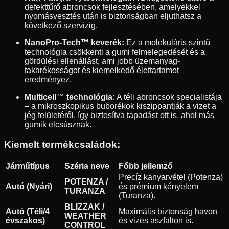
defekttűrő abroncsok fejlesztésében, amelyekkel
nyomásvesztés után is biztonságban eljuthatsz a
következő szervizig.
NanoPro-Tech™ keverék:
Ez a molekuláris szintű
technológia csökkenti a gumi felmelegedését és a
gördülési ellenállást, ami jobb üzemanyag-
takarékosságot és kiemelkedő élettartamot
eredményez.
Multicell™ technológia:
A téli abroncsok specialistája
– a mikroszkopikus buborékok kiszippantják a vizet a
jég felületéről, így biztosítva tapadást ott is, ahol más
gumik elcsúsznak.
Kiemelt termékcsaládok:
Járműtípus
Széria neve
Főbb jellemző
Precíz kanyarvétel (Potenza)
POTENZA /
Autó (Nyári)
és prémium kényelem
TURANZA
(Turanza).
BLIZZAK /
Autó (Téli/4
Maximális biztonság havon
WEATHER
évszakos)
és vizes aszfalton is.
CONTROL