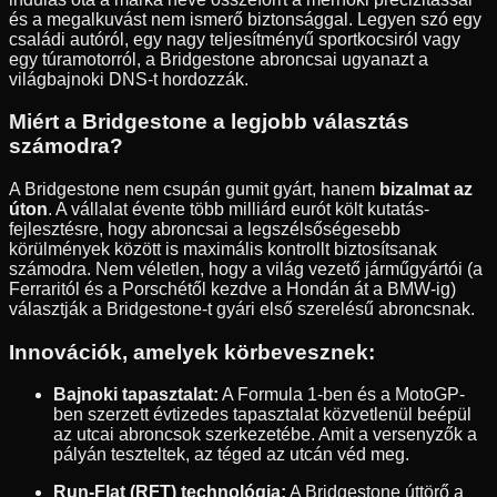
és a megalkuvást nem ismerő biztonsággal. Legyen szó egy
családi autóról, egy nagy teljesítményű sportkocsiról vagy
egy túramotorról, a Bridgestone abroncsai ugyanazt a
világbajnoki DNS-t hordozzák.
Miért a Bridgestone a legjobb választás
számodra?
A Bridgestone nem csupán gumit gyárt, hanem
bizalmat az
úton
. A vállalat évente több milliárd eurót költ kutatás-
fejlesztésre, hogy abroncsai a legszélsőségesebb
körülmények között is maximális kontrollt biztosítsanak
számodra. Nem véletlen, hogy a világ vezető járműgyártói (a
Ferraritól és a Porschétől kezdve a Hondán át a BMW-ig)
választják a Bridgestone-t gyári első szerelésű abroncsnak.
Innovációk, amelyek körbevesznek:
Bajnoki tapasztalat:
A Formula 1-ben és a MotoGP-
ben szerzett évtizedes tapasztalat közvetlenül beépül
az utcai abroncsok szerkezetébe. Amit a versenyzők a
pályán teszteltek, az téged az utcán véd meg.
Run-Flat (RFT) technológia:
A Bridgestone úttörő a