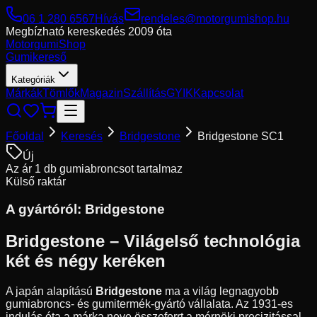
06 1 280 6567
Hívás
rendeles@motorgumishop.hu
Megbízható kereskedés
2009 óta
Motorgumi
Shop
Gumikereső
Kategóriák
Márkák
Tömlők
Magazin
Szállítás
GYIK
Kapcsolat
Főoldal
Keresés
Bridgestone
Bridgestone SC1
Új
Az ár 1 db gumiabroncsot tartalmaz
Külső raktár
A gyártóról:
Bridgestone
Bridgestone – Világelső technológia
két és négy keréken
A japán alapítású
Bridgestone
ma a világ legnagyobb
gumiabroncs- és gumitermék-gyártó vállalata. Az 1931-es
indulás óta a márka neve összeforrt a mérnöki precizitással