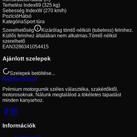
Terhelési Index
69 (325 kg)
Sebesség Index
W (270 km/h)
Pozíció
Hátsó
Kategória
Sport túra
Szerelhetőség
Kizárólag tömlő nélküli (tubeless) felnihez.
Küllős felnihez általában nem alkalmas.
Tömlő nélkül
szerelhető
EAN
3286341054415
Ajánlott szelepek
Szelepek betöltése...
Motorgumi
Shop
Prémium motorgumik széles választéka, szakértőktől,
motorosoknak. Nálunk megtalálod a tökéletes tapadást
minden kanyarhoz.
Információk