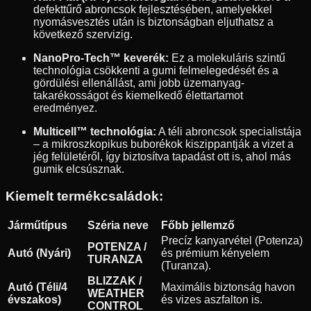
defekttűrő abroncsok fejlesztésében, amelyekkel
nyomásvesztés után is biztonságban eljuthatsz a
következő szervizig.
NanoPro-Tech™ keverék:
Ez a molekuláris szintű
technológia csökkenti a gumi felmelegedését és a
gördülési ellenállást, ami jobb üzemanyag-
takarékosságot és kiemelkedő élettartamot
eredményez.
Multicell™ technológia:
A téli abroncsok specialistája
– a mikroszkopikus buborékok kiszippantják a vizet a
jég felületéről, így biztosítva tapadást ott is, ahol más
gumik elcsúsznak.
Kiemelt termékcsaládok:
Járműtípus
Széria neve
Főbb jellemző
Precíz kanyarvétel (Potenza)
POTENZA /
Autó (Nyári)
és prémium kényelem
TURANZA
(Turanza).
BLIZZAK /
Autó (Téli/4
Maximális biztonság havon
WEATHER
évszakos)
és vizes aszfalton is.
CONTROL