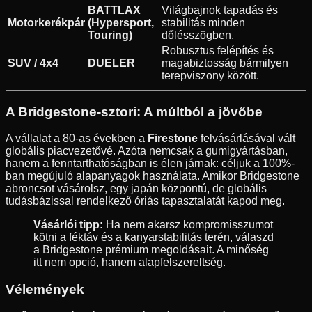
BATTLAX
Világbajnok tapadás és
Motorkerékpár
(Hypersport,
stabilitás minden
Touring)
dőlésszögben.
Robusztus felépítés és
SUV / 4x4
DUELER
magabiztosság bármilyen
terepviszony között.
A Bridgestone-sztori: A múltból a jövőbe
A vállalat a 80-as években a
Firestone
felvásárlásával vált
globális piacvezetővé. Azóta nemcsak a gumigyártásban,
hanem a fenntarthatóságban is élen járnak: céljuk a 100%-
ban megújuló alapanyagok használata. Amikor Bridgestone
abroncsot vásárolsz, egy japán központú, de globális
tudásbázissal rendelkező óriás tapasztalatát kapod meg.
Vásárlói tipp:
Ha nem akarsz kompromisszumot
kötni a féktáv és a kanyarstabilitás terén, válaszd
a Bridgestone prémium megoldásait. A minőség
itt nem opció, hanem alapfelszereltség.
Vélemények