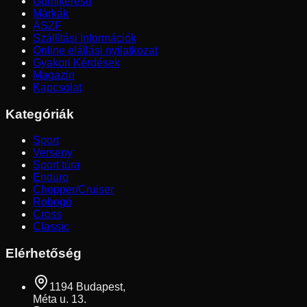
Gumikereső
Márkák
ÁSZF
Szállítási Információk
Online elállási nyilatkozat
Gyakori Kérdések
Magazin
Kapcsolat
Kategóriák
Sport
Verseny
Sport túra
Enduro
Chopper/Cruiser
Robogó
Cross
Classic
Elérhetőség
1194 Budapest,
Méta u. 13.