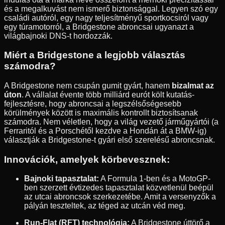
és a megalkuvást nem ismerő biztonsággal. Legyen szó egy
családi autóról, egy nagy teljesítményű sportkocsiról vagy
egy túramotorról, a Bridgestone abroncsai ugyanazt a
világbajnoki DNS-t hordozzák.
Miért a Bridgestone a legjobb választás
számodra?
A Bridgestone nem csupán gumit gyárt, hanem
bizalmat az
úton
. A vállalat évente több milliárd eurót költ kutatás-
fejlesztésre, hogy abroncsai a legszélsőségesebb
körülmények között is maximális kontrollt biztosítsanak
számodra. Nem véletlen, hogy a világ vezető járműgyártói (a
Ferraritól és a Porschétől kezdve a Hondán át a BMW-ig)
választják a Bridgestone-t gyári első szerelésű abroncsnak.
Innovációk, amelyek körbevesznek:
Bajnoki tapasztalat:
A Formula 1-ben és a MotoGP-
ben szerzett évtizedes tapasztalat közvetlenül beépül
az utcai abroncsok szerkezetébe. Amit a versenyzők a
pályán teszteltek, az téged az utcán véd meg.
Run-Flat (RFT) technológia:
A Bridgestone úttörő a