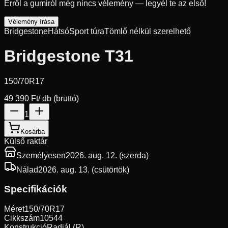
Erről a gumiról még nincs vélemény — legyél te az első!
Vélemény írása
Bridgestone
Hátsó
Sport túra
Tömlő nélkül szerelhető
Bridgestone T31
150/70R17
49 390 Ft
/ db (bruttó)
1
Kosárba
Külső raktár
Személyesen
2026. aug. 12. (szerda)
Nálad
2026. aug. 13. (csütörtök)
Specifikációk
Méret
150/70R17
Cikkszám
10544
Konstrukció
Radiál (R)