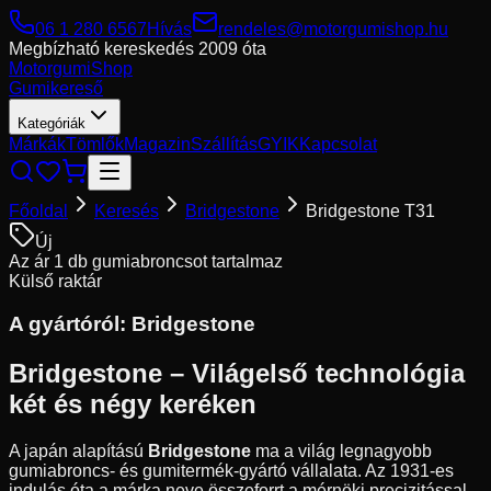
06 1 280 6567
Hívás
rendeles@motorgumishop.hu
Megbízható kereskedés
2009 óta
Motorgumi
Shop
Gumikereső
Kategóriák
Márkák
Tömlők
Magazin
Szállítás
GYIK
Kapcsolat
Főoldal
Keresés
Bridgestone
Bridgestone T31
Új
Az ár 1 db gumiabroncsot tartalmaz
Külső raktár
A gyártóról:
Bridgestone
Bridgestone – Világelső technológia
két és négy keréken
A japán alapítású
Bridgestone
ma a világ legnagyobb
gumiabroncs- és gumitermék-gyártó vállalata. Az 1931-es
indulás óta a márka neve összeforrt a mérnöki precizitással