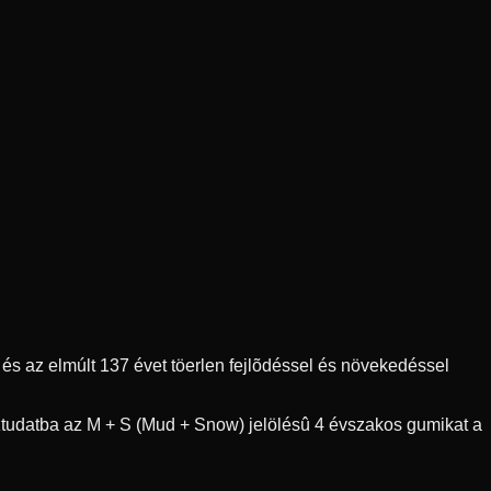
s az elmúlt 137 évet töerlen fejlõdéssel és növekedéssel
ztudatba az M + S (Mud + Snow) jelölésû 4 évszakos gumikat a