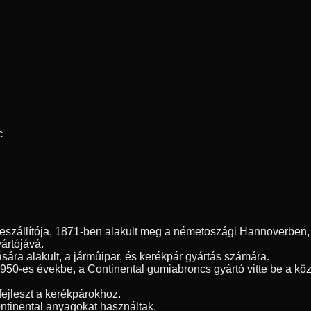
c
szállítója, 1871-ben alakult meg a németoszági Hannoverben, é
yártójává.
sára alakult, a jármûipar, és kerékpár gyártás számára.
1950-es évekbe, a Continental gumiabroncs gyártó vitte be a kö
fejleszt a kerékpárokhoz.
ntinental anyagokat használtak.