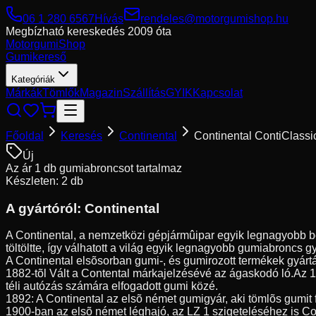
06 1 280 6567
Hívás
rendeles@motorgumishop.hu
Megbízható kereskedés
2009 óta
Motorgumi
Shop
Gumikereső
Kategóriák
Márkák
Tömlők
Magazin
Szállítás
GYIK
Kapcsolat
Főoldal
Keresés
Continental
Continental ContiClassi
Új
Az ár 1 db gumiabroncsot tartalmaz
Készleten: 2 db
A gyártóról:
Continental
A Continental, a nemzetközi gépjármûipar egyik legnagyobb be
töltöltte, így válhatott a világ egyik legnagyobb gumiabroncs g
A Continental elsõsorban gumi-, és gumirozott termékek gyártá
1882-tõl Vált a Contental márkajelzésévé az ágaskodó ló.Az 
téli autózás számára elfogadott gumi közé.
1892: A Continental az elsõ német gumigyár, aki tömlõs gumit 
1900-ban az elsõ német léghajó, az LZ 1 szigeteléséhez is Co