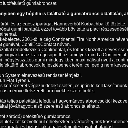
tt futófelületû gumiabroncsát.
yiben egy hópihe is található a gumiabroncs oldalfalán, ak
árát, és az egész iparágát Hannoverbõl Korbachba költöztette.
ópai gumi iparágát, ezzel tovább bõvítette a piaci részesedésé
tinental.
 bekebelezte, 2001-tõl a cég Continental Tire North America név
át gumival, ContiEcoContact néven.
ózattal rendelkezik a Continental, és többek között a neves cse
gumigyár tartozik a cégcsoporthoz, amelyek mind a Continenta
umi, négyévszakos gumi mindegyikben maximálisat nyújt a contin
 defekttûrõ abroncsok fejlesztésének terén, cél pedig nem kevese
Run System elnevezésû rendszer fémjelzi.
n Flat Tyres ).
s kerékcserét végezni defekt esetén, csupán le kell lassítanu
más mérõve lfelszerelt jármûvekbe szerelhetõk.
 teljes palettáját lefedi, a hagyományos abroncsoktól kezdve a
ltal jóváhagyott elsõ szerelésû abroncs található.
ól záródó) defekttûrõ gumiabroncs.
tófelület alatt közvetlenül elhelyezkedõ védõrétegnek köszöneh
bezárnak, és biztosítják a balesetmentes továbbhaladást.