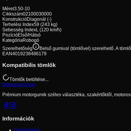
Méret
3.50-10
Cikkszám
02100030000
Konstrukció
Diagonál (-)
Terhelési Index
59 (243 kg)
Sebesség Index
L (120 km/h)
Pozíció
Első/Hátsó
Kategória
Robogó
Szerelhetőség
Belső gumival (tömlővel) szerelhető. A töml
EAN
4019238486179
Kompatibilis tömlők
Tömlők betöltése...
Motorgumi
Shop
Prémium motorgumik széles választéka, szakértőktől, motoros
Információk
Gumikereső