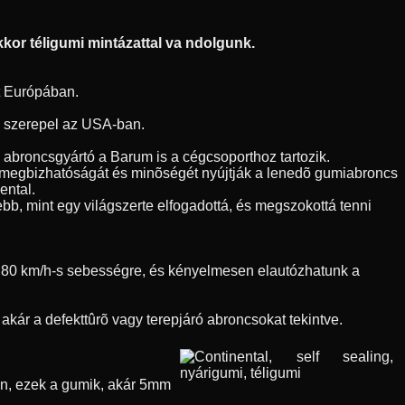
kor téligumi mintázattal va ndolgunk.
t Európában.
en szerepel az USA-ban.
h abroncsgyártó a Barum is a cégcsoporthoz tartozik.
l megbizhatóságát és minõségét nyújtják a lenedõ gumiabroncs
ental.
bb, mint egy világszerte elfogadottá, és megszokottá tenni
nk 80 km/h-s sebességre, és kényelmesen elautózhatunk a
kár a defekttûrõ vagy terepjáró abroncsokat tekintve.
õen, ezek a gumik, akár 5mm