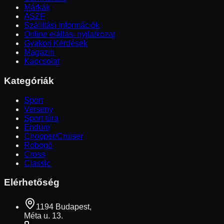
Márkák
ÁSZF
Szállítási Információk
Online elállási nyilatkozat
Gyakori Kérdések
Magazin
Kapcsolat
Kategóriák
Sport
Verseny
Sport túra
Enduro
Chopper/Cruiser
Robogó
Cross
Classic
Elérhetőség
1194 Budapest,
Méta u. 13.