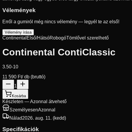
Vélemények
Erről a gumiról még nincs vélemény — legyél te az első!
Vélemény írása
Continental
Első/Hátsó
Robogó
Tömlővel szerelhető
Continental ContiClassic
3.50-10
11 590 Ft
/ db (bruttó)
1
Kosárba
Készleten — Azonnal átvehető
Személyesen
Azonnal
Nálad
2026. aug. 11. (kedd)
Specifikációk