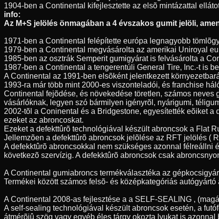
1904-ben a Continental kifejlesztette az elsõ mintázattal elláto
info:
Az M+S jelölés önmagában a 4 évszakos gumit jelöli, amenn
1971-ben a Continental felépítette európa legnagyobb tömlõgy
1979-ben a Continental megvásárolta az amerikai Uniroyal eur
1985-ben az osztrák Semperit gumigyárat is felvásárolta a Con
1987-ben a Continental a tengerentúli General Tire, Inc.-t is
A Continental az 1991-ben elsõként jelentkezett környezetbar
1993-ra már több mint 2000-es viszonteladói, és franchise hál
Continental fejõdése, és növekedése töretlen, számos neves 
vásárlóknak, legyen szó bármilyen igényrõl, nyárigumi, télig
2002-tõl a Coninental és a Bridgestone, egyesítették eõiket a
ezeket az abroncoskat.
Ezeket a defekttûrõ technológiával készült abroncsok a Flat 
Jellemzõen a defekttûrõ abroncsok jelõlése az RFT jelölés ( Ru
A defekktûrõ abroncsokkal nem szükséges azonnal félreállni é
következõ szervízig. A defekktûrõ abroncsok csak abroncsnyo
A Continental gumiabroncs termékválasztéka az gépkocsigyártás
Termékei között számos felsõ- és középkategóriás autógyártó á
A Continental 2008-as fejlesztése a a SELF-SEALING , (magát
A self-sealing technológiával készült abroncsok esetén, a fu
átmérõjû szög vagy egyéb éles tárgy okozta lyukat is azonnal 