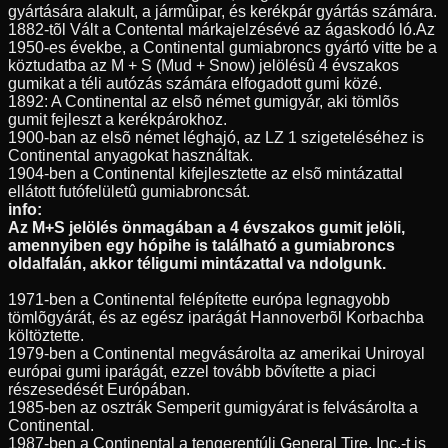
gyártására alakult, a jármûipar, és kerékpár gyártás számára.
1882-tõl Vált a Contental márkajelzésévé az ágaskodó ló.Az
1950-es évekbe, a Continental gumiabroncs gyártó vitte be a
köztudatba az M + S (Mud + Snow) jelölésû 4 évszakos
gumikat a téli autózás számára elfogadott gumi közé.
1892: A Continental az elsõ német gumigyár, aki tömlõs
gumit fejleszt a kerékpárokhoz.
1900-ban az elsõ német léghajó, az LZ 1 szigeteléséhez is
Continental anyagokat használtak.
1904-ben a Continental kifejlesztette az elsõ mintázattal
ellátott futófelületû gumiabroncsát.
info:
Az M+S jelölés önmagában a 4 évszakos gumit jelöli,
amennyiben egy hópihe is található a gumiabroncs
oldalfalán, akkor téligumi mintázattal va ndolgunk.
1971-ben a Continental felépítette európa legnagyobb
tömlõgyárát, és az egész iparágát Hannoverbõl Korbachba
költöztette.
1979-ben a Continental megvásárolta az amerikai Uniroyal
európai gumi iparágát, ezzel tovább bõvítette a piaci
részesedését Európában.
1985-ben az osztrák Semperit gumigyárat is felvásárolta a
Continental.
1987-ben a Continental a tengerentúli General Tire, Inc.-t is