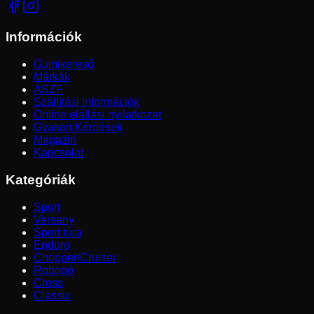
Információk
Gumikereső
Márkák
ÁSZF
Szállítási Információk
Online elállási nyilatkozat
Gyakori Kérdések
Magazin
Kapcsolat
Kategóriák
Sport
Verseny
Sport túra
Enduro
Chopper/Cruiser
Robogó
Cross
Classic