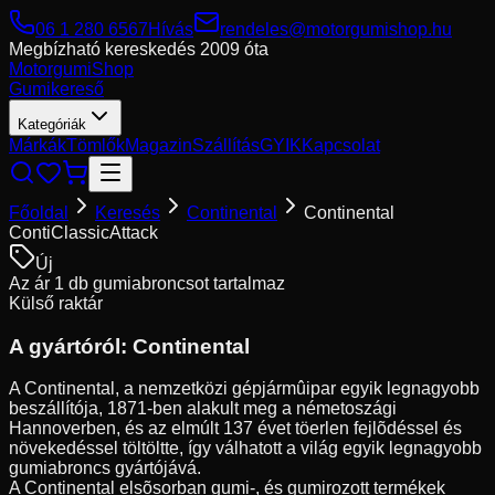
06 1 280 6567
Hívás
rendeles@motorgumishop.hu
Megbízható kereskedés
2009 óta
Motorgumi
Shop
Gumikereső
Kategóriák
Márkák
Tömlők
Magazin
Szállítás
GYIK
Kapcsolat
Főoldal
Keresés
Continental
Continental
ContiClassicAttack
Új
Az ár 1 db gumiabroncsot tartalmaz
Külső raktár
A gyártóról:
Continental
A Continental, a nemzetközi gépjármûipar egyik legnagyobb
beszállítója, 1871-ben alakult meg a németoszági
Hannoverben, és az elmúlt 137 évet töerlen fejlõdéssel és
növekedéssel töltöltte, így válhatott a világ egyik legnagyobb
gumiabroncs gyártójává.
A Continental elsõsorban gumi-, és gumirozott termékek