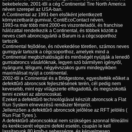
bekebelezte, 2001-tõl a cég Continental Tire North America
néven szerepel az USA-ban.
A Continental az 1991-ben elsõként jelentkezett
környezetbarát gumival, ContiEcoContact néven.
1993-ra már több mint 2000-es viszonteladói, és franchise
hálózattal rendelkezik a Continental, és többek között a
neves cseh abroncsgyártó a Barum is a cégcsoporthoz
tartozik.
Continental fejõdése, és növekedése töretlen, számos neves
gumigyár tartozik a cégcsoporthoz, amelyek mind a
Continental megbizhatóságát és minõségét nyújtják a lenedõ
gumiabroncs vásárlóknak, legyen szó bármilyen igényrõl,
nyárigumi, téligumi, négyévszakos gumi mindegyikben
maximálisat nyújt a continental.
2002-tõl a Coninental és a Bridgestone, egyesítették eõiket a
defekttûrõ abroncsok fejlesztésének terén, cél pedig nem
kevesebb, mint egy világszerte elfogadottá, és megszokottá
tenni ezeket az abroncoskat.
Ezeket a defekttûrõ technológiával készült abroncsok a Flat
Run System elnevezésû rendszer fémjelzi.
Jellemzõen a defekttûrõ abroncsok jelõlése az RFT jelölés (
Run Flat Tyres ).
A defekktûrõ abroncsokkal nem szükséges azonnal félreállni
és kerékcserét végezni defekt esetén, csupán le kell
lassítanunk 80 km/h-s sebességre, és kényelmesen