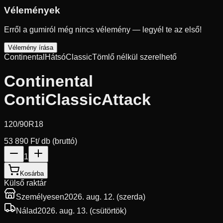
Vélemények
Erről a gumiról még nincs vélemény — legyél te az első!
Vélemény írása
Continental
Hátsó
Classic
Tömlő nélkül szerelhető
Continental
ContiClassicAttack
120/90R18
53 890 Ft
/ db (bruttó)
1
Kosárba
Külső raktár
Személyesen
2026. aug. 12. (szerda)
Nálad
2026. aug. 13. (csütörtök)