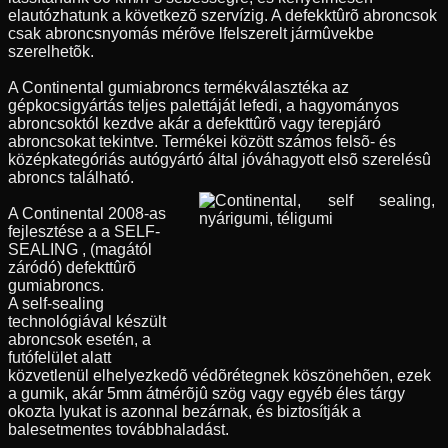
elautózhatunk a következõ szervízig. A defekktûrõ abroncsok
csak abroncsnyomás mérõve lfelszerelt jármûvekbe
szerelhetõk.
A Continental gumiabroncs termékválasztéka az
gépkocsigyártás teljes palettáját lefedi, a hagyományos
abroncsoktól kezdve akár a defekttûrõ vagy terepjáró
abroncsokat tekintve. Termékei között számos felsõ- és
középkategóriás autógyártó által jóváhagyott elsõ szerelésû
abroncs található.
A Continental 2008-as
fejlesztése a a SELF-
SEALING , (magától
záródó) defekttûrõ
gumiabroncs.
A self-sealing
technológiával készült
abroncsok esetén, a
futófelület alatt
közvetlenül elhelyezkedõ védõrétegnek köszönehõen, ezek
a gumik, akár 5mm átmérõjû szög vagy egyéb éles tárgy
okozta lyukat is azonnal bezárnak, és biztosítják a
balesetmentes továbbhaladást.