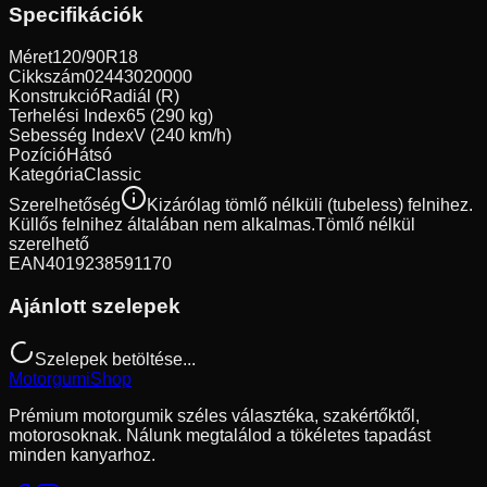
Specifikációk
Méret
120/90R18
Cikkszám
02443020000
Konstrukció
Radiál (R)
Terhelési Index
65 (290 kg)
Sebesség Index
V (240 km/h)
Pozíció
Hátsó
Kategória
Classic
Szerelhetőség
Kizárólag tömlő nélküli (tubeless) felnihez.
Küllős felnihez általában nem alkalmas.
Tömlő nélkül
szerelhető
EAN
4019238591170
Ajánlott szelepek
Szelepek betöltése...
Motorgumi
Shop
Prémium motorgumik széles választéka, szakértőktől,
motorosoknak. Nálunk megtalálod a tökéletes tapadást
minden kanyarhoz.