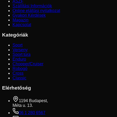
ÁSZF
Szállítási Információk
Online elállási nyilatkozat
Gyakori Kérdések
Magazin
Kapcsolat
Kategóriák
Sport
Verseny
Sport túra
Enduro
Chopper/Cruiser
Robogó
Cross
Classic
Elérhetőség
1194 Budapest,
Méta u. 13.
06 1 280 6567