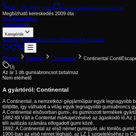
06 1 280 6567
Hívás
rendeles@motorgumishop.hu
Megbízható kereskedés
2009 óta
Motorgumi
Shop
Gumikereső
Kategóriák
Márkák
Tömlők
Magazin
Szállítás
GYIK
Kapcsolat
Főoldal
Keresés
Continental
Continental ContiEscap
Új
Az ár 1 db gumiabroncsot tartalmaz
Nem elérhető
A gyártóról:
Continental
A Continental, a nemzetközi gépjármûipar egyik legnagyobb be
töltöltte, így válhatott a világ egyik legnagyobb gumiabroncs g
A Continental elsõsorban gumi-, és gumirozott termékek gyártá
1882-tõl Vált a Contental márkajelzésévé az ágaskodó ló.Az 
téli autózás számára elfogadott gumi közé.
1892: A Continental az elsõ német gumigyár, aki tömlõs gumit 
1900-ban az elsõ német léghajó, az LZ 1 szigeteléséhez is Co