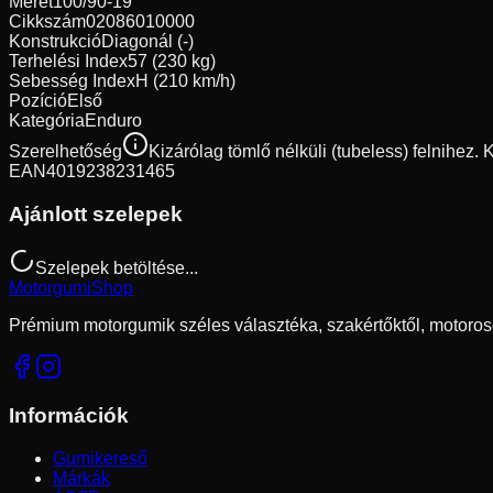
Méret
100/90-19
Cikkszám
02086010000
Konstrukció
Diagonál (-)
Terhelési Index
57 (230 kg)
Sebesség Index
H (210 km/h)
Pozíció
Első
Kategória
Enduro
Szerelhetőség
Kizárólag tömlő nélküli (tubeless) felnihez.
EAN
4019238231465
Ajánlott szelepek
Szelepek betöltése...
Motorgumi
Shop
Prémium motorgumik széles választéka, szakértőktől, motoros
Információk
Gumikereső
Márkák