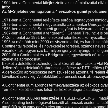
1904-ben a Continental kifejlesztette az elsõ mintázattal elláto
info:
Az M+S jelölés önmagában a 4 évszakos gumit jelöli, amenn
1971-ben a Continental felépítette európa legnagyobb tömlõgy
1979-ben a Continental megvásárolta az amerikai Uniroyal eur
1985-ben az osztrák Semperit gumigyárat is felvásárolta a Con
1987-ben a Continental a tengerentúli General Tire, Inc.-t is
A Continental az 1991-ben elsõként jelentkezett környezetbar
1993-ra már több mint 2000-es viszonteladói, és franchise hál
Continental fejõdése, és növekedése töretlen, számos neves 
vásárlóknak, legyen szó bármilyen igényrõl, nyárigumi, télig
2002-tõl a Coninental és a Bridgestone, egyesítették eõiket a
ezeket az abroncoskat.
Ezeket a defekttûrõ technológiával készült abroncsok a Flat 
Jellemzõen a defekttûrõ abroncsok jelõlése az RFT jelölés ( Ru
A defekktûrõ abroncsokkal nem szükséges azonnal félreállni é
következõ szervízig. A defekktûrõ abroncsok csak abroncsnyo
A Continental gumiabroncs termékválasztéka az gépkocsigyártás
Termékei között számos felsõ- és középkategóriás autógyártó á
A Continental 2008-as fejlesztése a a SELF-SEALING , (magát
A self-sealing technológiával készült abroncsok esetén, a fu
átmérõjû szög vagy egyéb éles tárgy okozta lyukat is azonnal 