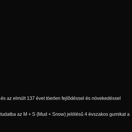
s az elmúlt 137 évet töerlen fejlõdéssel és növekedéssel
ztudatba az M + S (Mud + Snow) jelölésû 4 évszakos gumikat a