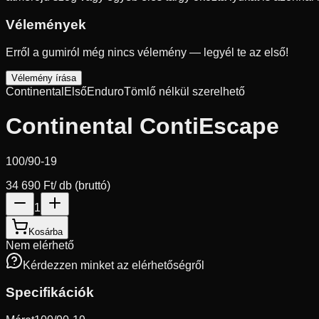
Vélemények
Erről a gumiról még nincs vélemény — legyél te az első!
Vélemény írása
Continental
Első
Enduro
Tömlő nélkül szerelhető
Continental ContiEscape
100/90-19
34 690 Ft
/ db (bruttó)
1
Kosárba
Nem elérhető
Kérdezzen minket az elérhetőségről
Specifikációk