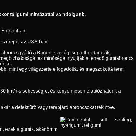
kor téligumi mintázattal va ndolgunk.
t Európában.
en szerepel az USA-ban.
h abroncsgyártó a Barum is a cégcsoporthoz tartozik.
l megbizhatóságát és minõségét nyújtják a lenedõ gumiabroncs
ental.
bb, mint egy világszerte elfogadottá, és megszokottá tenni
nk 80 km/h-s sebességre, és kényelmesen elautózhatunk a
kár a defekttûrõ vagy terepjáró abroncsokat tekintve.
õen, ezek a gumik, akár 5mm