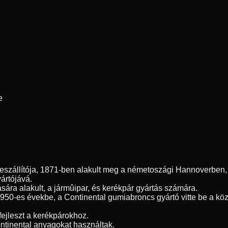
e
szállítója, 1871-ben alakult meg a németoszági Hannoverben, é
yártójává.
sára alakult, a jármûipar, és kerékpár gyártás számára.
1950-es évekbe, a Continental gumiabroncs gyártó vitte be a kö
fejleszt a kerékpárokhoz.
ntinental anyagokat használtak.