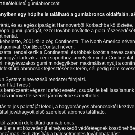
tt futófelületû gumiabroncsát.
yiben egy hópihe is található a gumiabroncs oldalfalán, ak
árát, és az egész iparágát Hannoverbõl Korbachba költöztette.
ópai gumi iparágát, ezzel tovább bõvítette a piaci részesedésé
tinental.
 bekebelezte, 2001-tõl a cég Continental Tire North America név
át gumival, ContiEcoContact néven.
ózattal rendelkezik a Continental, és többek között a neves cse
gumigyár tartozik a cégcsoporthoz, amelyek mind a Continenta
umi, négyévszakos gumi mindegyikben maximálisat nyújt a contin
 defekttûrõ abroncsok fejlesztésének terén, cél pedig nem kevese
Run System elnevezésû rendszer fémjelzi.
n Flat Tyres ).
s kerékcserét végezni defekt esetén, csupán le kell lassítanu
más mérõve lfelszerelt jármûvekbe szerelhetõk.
 teljes palettáját lefedi, a hagyományos abroncsoktól kezdve a
ltal jóváhagyott elsõ szerelésû abroncs található.
ól záródó) defekttûrõ gumiabroncs.
tófelület alatt közvetlenül elhelyezkedõ védõrétegnek köszöneh
bezárnak, és biztosítják a balesetmentes továbbhaladást.