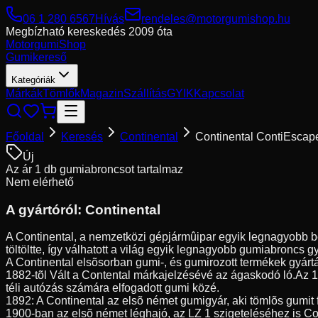
06 1 280 6567
Hívás
rendeles@motorgumishop.hu
Megbízható kereskedés
2009 óta
Motorgumi
Shop
Gumikereső
Kategóriák
Márkák
Tömlők
Magazin
Szállítás
GYIK
Kapcsolat
Főoldal
Keresés
Continental
Continental ContiEscap
Új
Az ár 1 db gumiabroncsot tartalmaz
Nem elérhető
A gyártóról:
Continental
A Continental, a nemzetközi gépjármûipar egyik legnagyobb be
töltöltte, így válhatott a világ egyik legnagyobb gumiabroncs g
A Continental elsõsorban gumi-, és gumirozott termékek gyártá
1882-tõl Vált a Contental márkajelzésévé az ágaskodó ló.Az 
téli autózás számára elfogadott gumi közé.
1892: A Continental az elsõ német gumigyár, aki tömlõs gumit 
1900-ban az elsõ német léghajó, az LZ 1 szigeteléséhez is Co