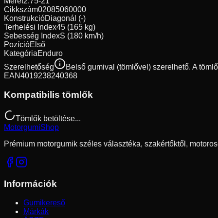
Méret
2.75-21
Cikkszám
02085060000
Konstrukció
Diagonál (-)
Terhelési Index
45 (165 kg)
Sebesség Index
S (180 km/h)
Pozíció
Első
Kategória
Enduro
Szerelhetőség
Belső gumival (tömlővel) szerelhető. A töml
EAN
4019238240368
Kompatibilis tömlők
Tömlők betöltése...
Motorgumi
Shop
Prémium motorgumik széles választéka, szakértőktől, motoros
Információk
Gumikereső
Márkák