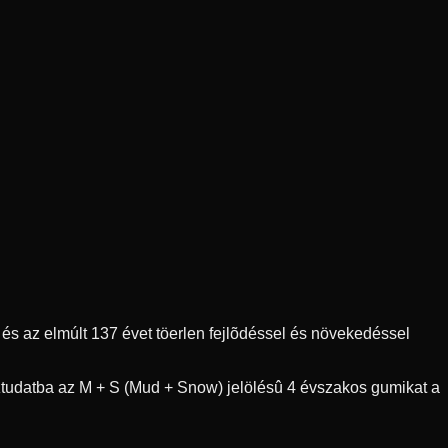
s az elmúlt 137 évet töerlen fejlõdéssel és növekedéssel
ztudatba az M + S (Mud + Snow) jelölésû 4 évszakos gumikat a