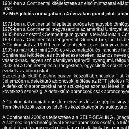
1904-ben a Continental kifejlesztette az elsõ mintázattal elláto
info:
Az M+S jelölés önmagában a 4 évszakos gumit jelöli, amenn
1971-ben a Continental felépítette európa legnagyobb tömlõgy
1979-ben a Continental megvásárolta az amerikai Uniroyal eur
1985-ben az osztrák Semperit gumigyárat is felvásárolta a Con
1987-ben a Continental a tengerentúli General Tire, Inc.-t is
A Continental az 1991-ben elsõként jelentkezett környezetbar
1993-ra már több mint 2000-es viszonteladói, és franchise hál
Continental fejõdése, és növekedése töretlen, számos neves 
vásárlóknak, legyen szó bármilyen igényrõl, nyárigumi, télig
2002-tõl a Coninental és a Bridgestone, egyesítették eõiket a
ezeket az abroncoskat.
Ezeket a defekttûrõ technológiával készült abroncsok a Flat 
Jellemzõen a defekttûrõ abroncsok jelõlése az RFT jelölés ( Ru
A defekktûrõ abroncsokkal nem szükséges azonnal félreállni é
következõ szervízig. A defekktûrõ abroncsok csak abroncsnyo
A Continental gumiabroncs termékválasztéka az gépkocsigyártás
Termékei között számos felsõ- és középkategóriás autógyártó á
A Continental 2008-as fejlesztése a a SELF-SEALING , (magát
A self-sealing technológiával készült abroncsok esetén, a fu
átmérõjû szög vagy egyéb éles tárgy okozta lyukat is azonnal 