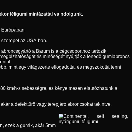
kor téligumi mintázattal va ndolgunk.
t Európában.
en szerepel az USA-ban.
h abroncsgyártó a Barum is a cégcsoporthoz tartozik.
l megbizhatóságát és minõségét nyújtják a lenedõ gumiabroncs
ental.
bb, mint egy világszerte elfogadottá, és megszokottá tenni
nk 80 km/h-s sebességre, és kényelmesen elautózhatunk a
kár a defekttûrõ vagy terepjáró abroncsokat tekintve.
õen, ezek a gumik, akár 5mm