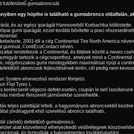
tt futófelületû gumiabroncsát.
yiben egy hópihe is található a gumiabroncs oldalfalán, ak
árát, és az egész iparágát Hannoverbõl Korbachba költöztette.
ópai gumi iparágát, ezzel tovább bõvítette a piaci részesedésé
tinental.
 bekebelezte, 2001-tõl a cég Continental Tire North America név
át gumival, ContiEcoContact néven.
ózattal rendelkezik a Continental, és többek között a neves cse
gumigyár tartozik a cégcsoporthoz, amelyek mind a Continenta
umi, négyévszakos gumi mindegyikben maximálisat nyújt a contin
 defekttûrõ abroncsok fejlesztésének terén, cél pedig nem kevese
Run System elnevezésû rendszer fémjelzi.
n Flat Tyres ).
s kerékcserét végezni defekt esetén, csupán le kell lassítanu
más mérõve lfelszerelt jármûvekbe szerelhetõk.
 teljes palettáját lefedi, a hagyományos abroncsoktól kezdve a
ltal jóváhagyott elsõ szerelésû abroncs található.
ól záródó) defekttûrõ gumiabroncs.
tófelület alatt közvetlenül elhelyezkedõ védõrétegnek köszöneh
bezárnak, és biztosítják a balesetmentes továbbhaladást.