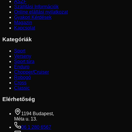
ÁSZF
Szállítási Információk
Online elállási nyilatkozat
Gyakori Kérdések
Magazin
Kapcsolat
Kategóriák
Sport
Verseny
Sport túra
Enduro
Chopper/Cruiser
Robogó
Cross
Classic
Elérhetőség
1194 Budapest,
Méta u. 13.
06 1 280 6567