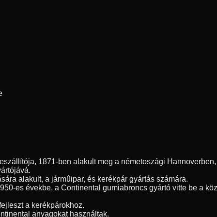
e
szállítója, 1871-ben alakult meg a németoszági Hannoverben, é
yártójává.
sára alakult, a jármûipar, és kerékpár gyártás számára.
1950-es évekbe, a Continental gumiabroncs gyártó vitte be a kö
fejleszt a kerékpárokhoz.
ntinental anyagokat használtak.