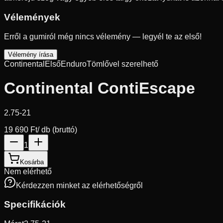
Vélemények
Erről a gumiról még nincs vélemény — legyél te az első!
Vélemény írása
Continental
Első
Enduro
Tömlővel szerelhető
Continental ContiEscape
2.75-21
19 690 Ft
/ db (bruttó)
1
Kosárba
Nem elérhető
Kérdezzen minket az elérhetőségről
Specifikációk