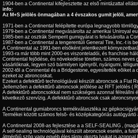
1904-ben a Continental kifejlesztette az elsõ mintázattal elláto
info:
Az M+S jelölés önmagában a 4 évszakos gumit jelöli, amenn
1971-ben a Continental felépítette európa legnagyobb tömlõgy
1979-ben a Continental megvásárolta az amerikai Uniroyal eur
1985-ben az osztrák Semperit gumigyárat is felvásárolta a Con
1987-ben a Continental a tengerentúli General Tire, Inc.-t is
A Continental az 1991-ben elsõként jelentkezett környezetbar
1993-ra már több mint 2000-es viszonteladói, és franchise hál
Continental fejõdése, és növekedése töretlen, számos neves 
vásárlóknak, legyen szó bármilyen igényrõl, nyárigumi, télig
2002-tõl a Coninental és a Bridgestone, egyesítették eõiket a
ezeket az abroncoskat.
Ezeket a defekttûrõ technológiával készült abroncsok a Flat 
Jellemzõen a defekttûrõ abroncsok jelõlése az RFT jelölés ( Ru
A defekktûrõ abroncsokkal nem szükséges azonnal félreállni é
következõ szervízig. A defekktûrõ abroncsok csak abroncsnyo
A Continental gumiabroncs termékválasztéka az gépkocsigyártás
Termékei között számos felsõ- és középkategóriás autógyártó á
A Continental 2008-as fejlesztése a a SELF-SEALING , (magát
A self-sealing technológiával készült abroncsok esetén, a fu
átmérõjû szög vagy egyéb éles tárgy okozta lyukat is azonnal 