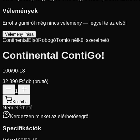
Vélemények
Erről a gumiról még nincs vélemény — legyél te az első!
Vélemény írása
Continental
Első
Robogó
Tömlő nélkül szerelhető
Continental ContiGo!
100/90-18
32 890 Ft
/ db (bruttó)
1
Kosárba
Nem elérhető
Kérdezzen minket az elérhetőségről
Specifikációk