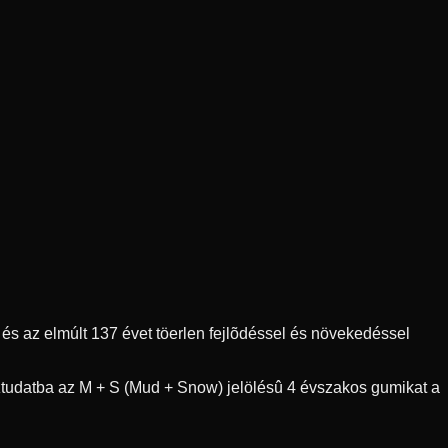
s az elmúlt 137 évet töerlen fejlõdéssel és növekedéssel
ztudatba az M + S (Mud + Snow) jelölésû 4 évszakos gumikat a