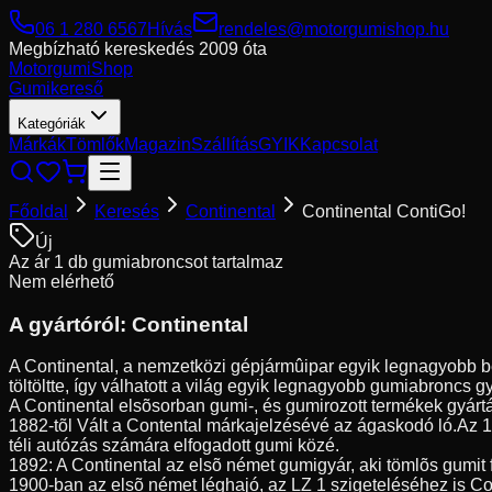
06 1 280 6567
Hívás
rendeles@motorgumishop.hu
Megbízható kereskedés
2009 óta
Motorgumi
Shop
Gumikereső
Kategóriák
Márkák
Tömlők
Magazin
Szállítás
GYIK
Kapcsolat
Főoldal
Keresés
Continental
Continental ContiGo!
Új
Az ár 1 db gumiabroncsot tartalmaz
Nem elérhető
A gyártóról:
Continental
A Continental, a nemzetközi gépjármûipar egyik legnagyobb be
töltöltte, így válhatott a világ egyik legnagyobb gumiabroncs g
A Continental elsõsorban gumi-, és gumirozott termékek gyártá
1882-tõl Vált a Contental márkajelzésévé az ágaskodó ló.Az 
téli autózás számára elfogadott gumi közé.
1892: A Continental az elsõ német gumigyár, aki tömlõs gumit 
1900-ban az elsõ német léghajó, az LZ 1 szigeteléséhez is Co