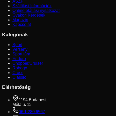
ÁSZF
Szállítási Információk
Online elállási nyilatkozat
Gyakori Kérdések
Magazin
Kapcsolat
Kategóriák
Sport
Verseny
Sport túra
Enduro
Chopper/Cruiser
Robogó
Cross
Classic
Elérhetőség
1194 Budapest,
Méta u. 13.
06 1 280 6567