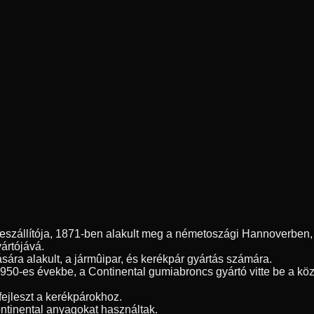
szállítója, 1871-ben alakult meg a németoszági Hannoverben, é
yártójává.
sára alakult, a jármûipar, és kerékpár gyártás számára.
1950-es évekbe, a Continental gumiabroncs gyártó vitte be a kö
fejleszt a kerékpárokhoz.
ntinental anyagokat használtak.