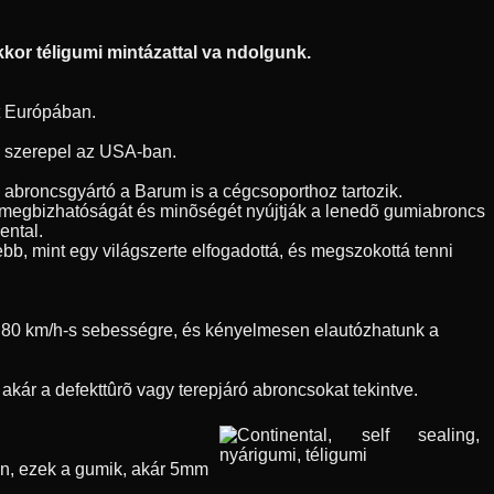
kor téligumi mintázattal va ndolgunk.
t Európában.
en szerepel az USA-ban.
h abroncsgyártó a Barum is a cégcsoporthoz tartozik.
l megbizhatóságát és minõségét nyújtják a lenedõ gumiabroncs
ental.
bb, mint egy világszerte elfogadottá, és megszokottá tenni
nk 80 km/h-s sebességre, és kényelmesen elautózhatunk a
kár a defekttûrõ vagy terepjáró abroncsokat tekintve.
õen, ezek a gumik, akár 5mm