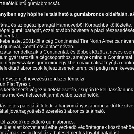
tt futófelületû gumiabroncsát.
yiben egy hópihe is található a gumiabroncs oldalfalán, ak
árát, és az egész iparágát Hannoverbõl Korbachba költöztette.
ópai gumi iparágát, ezzel tovább bõvítette a piaci részesedésé
tinental.
 bekebelezte, 2001-tõl a cég Continental Tire North America név
át gumival, ContiEcoContact néven.
ózattal rendelkezik a Continental, és többek között a neves cse
gumigyár tartozik a cégcsoporthoz, amelyek mind a Continenta
umi, négyévszakos gumi mindegyikben maximálisat nyújt a contin
 defekttûrõ abroncsok fejlesztésének terén, cél pedig nem kevese
Run System elnevezésû rendszer fémjelzi.
n Flat Tyres ).
s kerékcserét végezni defekt esetén, csupán le kell lassítanu
más mérõve lfelszerelt jármûvekbe szerelhetõk.
 teljes palettáját lefedi, a hagyományos abroncsoktól kezdve a
ltal jóváhagyott elsõ szerelésû abroncs található.
ól záródó) defekttûrõ gumiabroncs.
tófelület alatt közvetlenül elhelyezkedõ védõrétegnek köszöneh
bezárnak, és biztosítják a balesetmentes továbbhaladást.