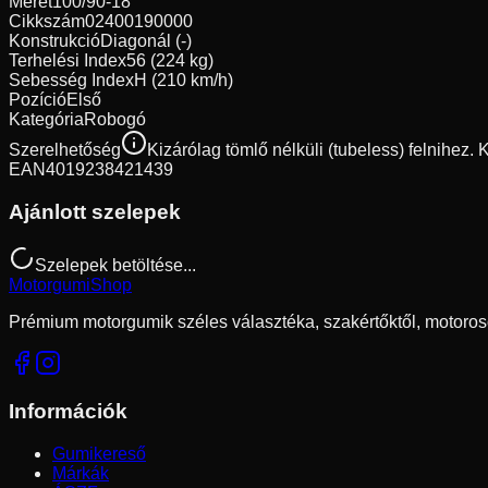
Méret
100/90-18
Cikkszám
02400190000
Konstrukció
Diagonál (-)
Terhelési Index
56 (224 kg)
Sebesség Index
H (210 km/h)
Pozíció
Első
Kategória
Robogó
Szerelhetőség
Kizárólag tömlő nélküli (tubeless) felnihez.
EAN
4019238421439
Ajánlott szelepek
Szelepek betöltése...
Motorgumi
Shop
Prémium motorgumik széles választéka, szakértőktől, motoros
Információk
Gumikereső
Márkák