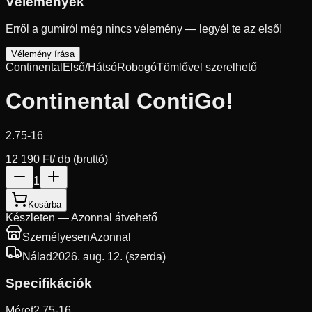
Vélemények
Erről a gumiról még nincs vélemény — legyél te az első!
Vélemény írása
Continental
Első/Hátsó
Robogó
Tömlővel szerelhető
Continental ContiGo!
2.75-16
12 190 Ft
/ db (bruttó)
1
Kosárba
Készleten — Azonnal átvehető
Személyesen
Azonnal
Nálad
2026. aug. 12. (szerda)
Specifikációk
Méret
2.75-16