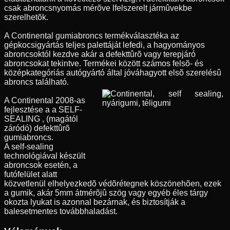
csak abroncsnyomás mérõve lfelszerelt jármûvekbe
szerelhetõk.
A Continental gumiabroncs termékválasztéka az
gépkocsigyártás teljes palettáját lefedi, a hagyományos
abroncsoktól kezdve akár a defekttûrõ vagy terepjáró
abroncsokat tekintve. Termékei között számos felsõ- és
középkategóriás autógyártó által jóváhagyott elsõ szerelésû
abroncs található.
A Continental 2008-as
fejlesztése a a SELF-
SEALING , (magától
záródó) defekttûrõ
gumiabroncs.
A self-sealing
technológiával készült
abroncsok esetén, a
futófelület alatt
közvetlenül elhelyezkedõ védõrétegnek köszönehõen, ezek
a gumik, akár 5mm átmérõjû szög vagy egyéb éles tárgy
okozta lyukat is azonnal bezárnak, és biztosítják a
balesetmentes továbbhaladást.