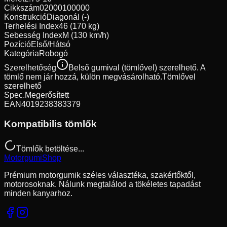
Cikkszám
02000100000
Konstrukció
Diagonál (-)
Terhelési Index
46 (170 kg)
Sebesség Index
M (130 km/h)
Pozíció
Első/Hátsó
Kategória
Robogó
Szerelhetőség
Belső gumival (tömlővel) szerelhető. A
tömlő nem jár hozzá, külön megvásárolható.
Tömlővel
szerelhető
Spec.
Megerősített
EAN
4019238383379
Kompatibilis tömlők
Tömlők betöltése...
Motorgumi
Shop
Prémium motorgumik széles választéka, szakértőktől,
motorosoknak. Nálunk megtalálod a tökéletes tapadást
minden kanyarhoz.