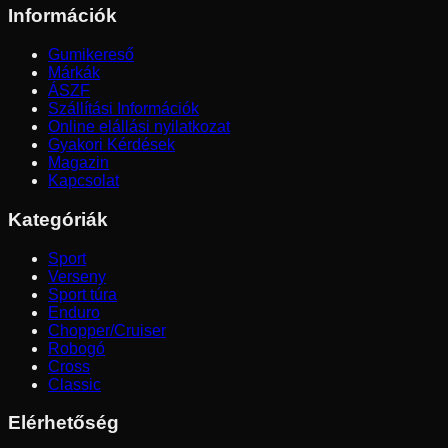
Információk
Gumikereső
Márkák
ÁSZF
Szállítási Információk
Online elállási nyilatkozat
Gyakori Kérdések
Magazin
Kapcsolat
Kategóriák
Sport
Verseny
Sport túra
Enduro
Chopper/Cruiser
Robogó
Cross
Classic
Elérhetőség