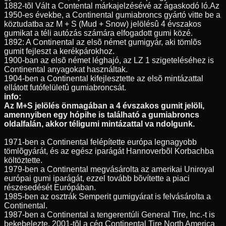
1882-tõl Vált a Contental márkajelzésévé az ágaskodó ló.Az
1950-es évekbe, a Continental gumiabroncs gyártó vitte be a
köztudatba az M + S (Mud + Snow) jelölésû 4 évszakos
gumikat a téli autózás számára elfogadott gumi közé.
1892: A Continental az elsõ német gumigyár, aki tömlõs
gumit fejleszt a kerékpárokhoz.
1900-ban az elsõ német léghajó, az LZ 1 szigeteléséhez is
Continental anyagokat használtak.
1904-ben a Continental kifejlesztette az elsõ mintázattal
ellátott futófelületû gumiabroncsát.
info:
Az M+S jelölés önmagában a 4 évszakos gumit jelöli,
amennyiben egy hópihe is található a gumiabroncs
oldalfalán, akkor téligumi mintázattal va ndolgunk.
1971-ben a Continental felépítette európa legnagyobb
tömlõgyárát, és az egész iparágát Hannoverbõl Korbachba
költöztette.
1979-ben a Continental megvásárolta az amerikai Uniroyal
európai gumi iparágát, ezzel tovább bõvítette a piaci
részesedését Európában.
1985-ben az osztrák Semperit gumigyárat is felvásárolta a
Continental.
1987-ben a Continental a tengerentúli General Tire, Inc.-t is
bekebelezte, 2001-tõl a cég Continental Tire North America