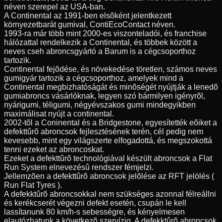
néven szerepel az USA-ban.
A Continental az 1991-ben elsõként jelentkezett
környezetbarát gumival, ContiEcoContact néven.
1993-ra már több mint 2000-es viszonteladói, és franchise
hálózattal rendelkezik a Continental, és többek között a
neves cseh abroncsgyártó a Barum is a cégcsoporthoz
tartozik.
Continental fejõdése, és növekedése töretlen, számos neves
gumigyár tartozik a cégcsoporthoz, amelyek mind a
Continental megbizhatóságát és minõségét nyújtják a lenedõ
gumiabroncs vásárlóknak, legyen szó bármilyen igényrõl,
nyárigumi, téligumi, négyévszakos gumi mindegyikben
maximálisat nyújt a continental.
2002-tõl a Coninental és a Bridgestone, egyesítették eõiket a
defekttûrõ abroncsok fejlesztésének terén, cél pedig nem
kevesebb, mint egy világszerte elfogadottá, és megszokottá
tenni ezeket az abroncoskat.
Ezeket a defekttûrõ technológiával készült abroncsok a Flat
Run System elnevezésû rendszer fémjelzi.
Jellemzõen a defekttûrõ abroncsok jelõlése az RFT jelölés (
Run Flat Tyres ).
A defekktûrõ abroncsokkal nem szükséges azonnal félreállni
és kerékcserét végezni defekt esetén, csupán le kell
lassítanunk 80 km/h-s sebességre, és kényelmesen
elautózhatunk a következõ szervízig. A defekktûrõ abroncsok