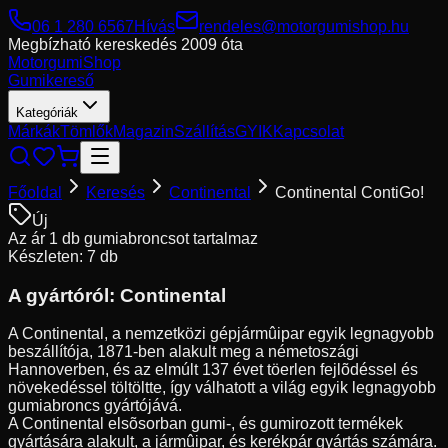
06 1 280 6567
Hívás
rendeles@motorgumishop.hu
Megbízható kereskedés
2009 óta
Motorgumi
Shop
Gumikereső
Kategóriák
Márkák
Tömlők
Magazin
Szállítás
GYIK
Kapcsolat
Főoldal
Keresés
Continental
Continental ContiGo!
Új
Az ár 1 db gumiabroncsot tartalmaz
Készleten: 7 db
A gyártóról:
Continental
A Continental, a nemzetközi gépjármûipar egyik legnagyobb
beszállítója, 1871-ben alakult meg a németoszági
Hannoverben, és az elmúlt 137 évet töerlen fejlõdéssel és
növekedéssel töltöltte, így válhatott a világ egyik legnagyobb
gumiabroncs gyártójává.
A Continental elsõsorban gumi-, és gumirozott termékek
gyártására alakult, a jármûipar, és kerékpár gyártás számára.