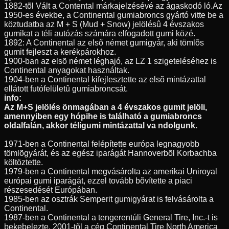
1882-tõl Vált a Contental márkajelzésévé az ágaskodó ló.Az
1950-es évekbe, a Continental gumiabroncs gyártó vitte be a
köztudatba az M + S (Mud + Snow) jelölésû 4 évszakos
gumikat a téli autózás számára elfogadott gumi közé.
1892: A Continental az elsõ német gumigyár, aki tömlõs
gumit fejleszt a kerékpárokhoz.
1900-ban az elsõ német léghajó, az LZ 1 szigeteléséhez is
Continental anyagokat használtak.
1904-ben a Continental kifejlesztette az elsõ mintázattal
ellátott futófelületû gumiabroncsát.
info:
Az M+S jelölés önmagában a 4 évszakos gumit jelöli,
amennyiben egy hópihe is található a gumiabroncs
oldalfalán, akkor téligumi mintázattal va ndolgunk.
1971-ben a Continental felépítette európa legnagyobb
tömlõgyárát, és az egész iparágát Hannoverbõl Korbachba
költöztette.
1979-ben a Continental megvásárolta az amerikai Uniroyal
európai gumi iparágát, ezzel tovább bõvítette a piaci
részesedését Európában.
1985-ben az osztrák Semperit gumigyárat is felvásárolta a
Continental.
1987-ben a Continental a tengerentúli General Tire, Inc.-t is
bekebelezte, 2001-tõl a cég Continental Tire North America