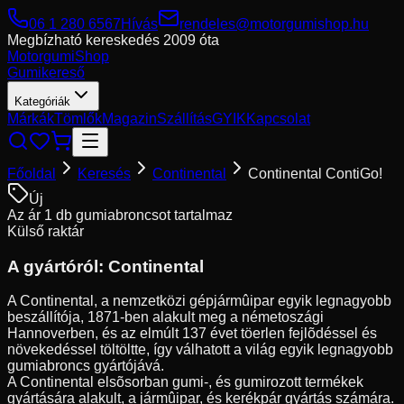
06 1 280 6567
Hívás
rendeles@motorgumishop.hu
Megbízható kereskedés
2009 óta
Motorgumi
Shop
Gumikereső
Kategóriák
Márkák
Tömlők
Magazin
Szállítás
GYIK
Kapcsolat
Főoldal
Keresés
Continental
Continental ContiGo!
Új
Az ár 1 db gumiabroncsot tartalmaz
Külső raktár
A gyártóról:
Continental
A Continental, a nemzetközi gépjármûipar egyik legnagyobb
beszállítója, 1871-ben alakult meg a németoszági
Hannoverben, és az elmúlt 137 évet töerlen fejlõdéssel és
növekedéssel töltöltte, így válhatott a világ egyik legnagyobb
gumiabroncs gyártójává.
A Continental elsõsorban gumi-, és gumirozott termékek
gyártására alakult, a jármûipar, és kerékpár gyártás számára.