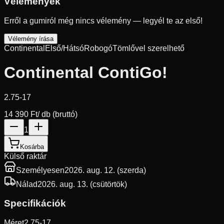
Vélemények
Erről a gumiról még nincs vélemény — legyél te az első!
Vélemény írása
Continental
Első/Hátsó
Robogó
Tömlővel szerelhető
Continental ContiGo!
2.75-17
14 390 Ft
/ db (bruttó)
1
Kosárba
Külső raktár
Személyesen
2026. aug. 12. (szerda)
Nálad
2026. aug. 13. (csütörtök)
Specifikációk
Méret
2.75-17