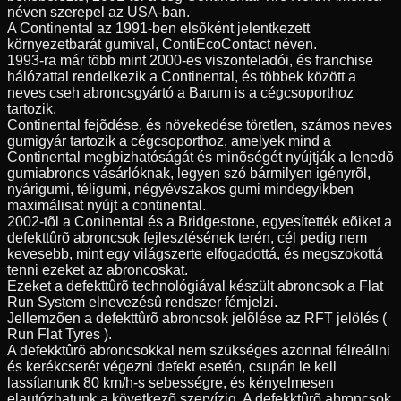
néven szerepel az USA-ban.
A Continental az 1991-ben elsõként jelentkezett
környezetbarát gumival, ContiEcoContact néven.
1993-ra már több mint 2000-es viszonteladói, és franchise
hálózattal rendelkezik a Continental, és többek között a
neves cseh abroncsgyártó a Barum is a cégcsoporthoz
tartozik.
Continental fejõdése, és növekedése töretlen, számos neves
gumigyár tartozik a cégcsoporthoz, amelyek mind a
Continental megbizhatóságát és minõségét nyújtják a lenedõ
gumiabroncs vásárlóknak, legyen szó bármilyen igényrõl,
nyárigumi, téligumi, négyévszakos gumi mindegyikben
maximálisat nyújt a continental.
2002-tõl a Coninental és a Bridgestone, egyesítették eõiket a
defekttûrõ abroncsok fejlesztésének terén, cél pedig nem
kevesebb, mint egy világszerte elfogadottá, és megszokottá
tenni ezeket az abroncoskat.
Ezeket a defekttûrõ technológiával készült abroncsok a Flat
Run System elnevezésû rendszer fémjelzi.
Jellemzõen a defekttûrõ abroncsok jelõlése az RFT jelölés (
Run Flat Tyres ).
A defekktûrõ abroncsokkal nem szükséges azonnal félreállni
és kerékcserét végezni defekt esetén, csupán le kell
lassítanunk 80 km/h-s sebességre, és kényelmesen
elautózhatunk a következõ szervízig. A defekktûrõ abroncsok