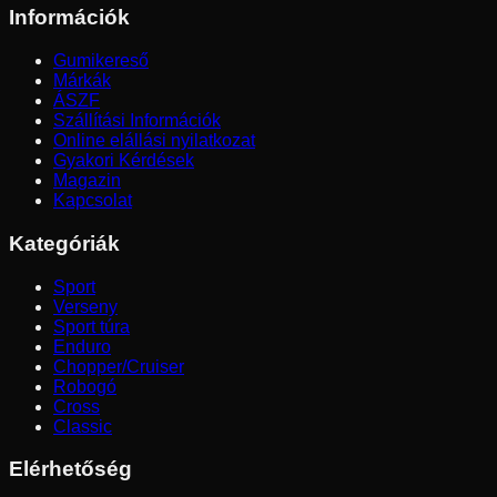
Információk
Gumikereső
Márkák
ÁSZF
Szállítási Információk
Online elállási nyilatkozat
Gyakori Kérdések
Magazin
Kapcsolat
Kategóriák
Sport
Verseny
Sport túra
Enduro
Chopper/Cruiser
Robogó
Cross
Classic
Elérhetőség