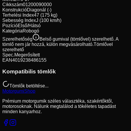
Cikkszám
01200090000
Konstrukció
Diagonál (-)
Terhelési Index
47 (175 kg)
Sebesség Index
J (100 km/h)
Pozíció
Első/Hátsó
Kategória
Robogó
Szerelhetőség
Belső gumival (tömlővel) szerelhető. A
tömlő nem jár hozzá, külön megvásárolható.
Tömlővel
szerelhető
Spec.
Megerősített
EAN
4019238486155
Kompatibilis tömlők
Tömlők betöltése...
Motorgumi
Shop
Prémium motorgumik széles választéka, szakértőktől,
motorosoknak. Nálunk megtalálod a tökéletes tapadást
minden kanyarhoz.