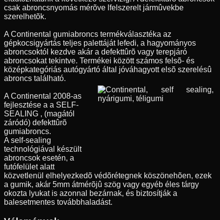
csak abroncsnyomás mérõve lfelszerelt jármûvekbe
szerelhetõk.
A Continental gumiabroncs termékválasztéka az
gépkocsigyártás teljes palettáját lefedi, a hagyományos
abroncsoktól kezdve akár a defekttûrõ vagy terepjáró
abroncsokat tekintve. Termékei között számos felsõ- és
középkategóriás autógyártó által jóváhagyott elsõ szerelésû
abroncs található.
A Continental 2008-as
fejlesztése a a SELF-
SEALING , (magától
záródó) defekttûrõ
gumiabroncs.
A self-sealing
technológiával készült
abroncsok esetén, a
futófelület alatt
közvetlenül elhelyezkedõ védõrétegnek köszönehõen, ezek
a gumik, akár 5mm átmérõjû szög vagy egyéb éles tárgy
okozta lyukat is azonnal bezárnak, és biztosítják a
balesetmentes továbbhaladást.