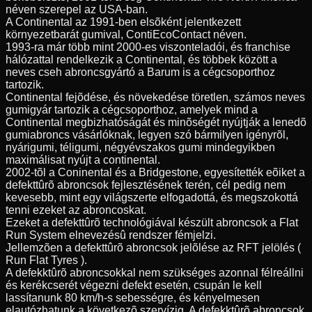
néven szerepel az USA-ban.
A Continental az 1991-ben elsõként jelentkezett
környezetbarát gumival, ContiEcoContact néven.
1993-ra már több mint 2000-es viszonteladói, és franchise
hálózattal rendelkezik a Continental, és többek között a
neves cseh abroncsgyártó a Barum is a cégcsoporthoz
tartozik.
Continental fejõdése, és növekedése töretlen, számos neves
gumigyár tartozik a cégcsoporthoz, amelyek mind a
Continental megbizhatóságát és minõségét nyújtják a lenedõ
gumiabroncs vásárlóknak, legyen szó bármilyen igényrõl,
nyárigumi, téligumi, négyévszakos gumi mindegyikben
maximálisat nyújt a continental.
2002-tõl a Coninental és a Bridgestone, egyesítették eõiket a
defekttûrõ abroncsok fejlesztésének terén, cél pedig nem
kevesebb, mint egy világszerte elfogadottá, és megszokottá
tenni ezeket az abroncoskat.
Ezeket a defekttûrõ technológiával készült abroncsok a Flat
Run System elnevezésû rendszer fémjelzi.
Jellemzõen a defekttûrõ abroncsok jelõlése az RFT jelölés (
Run Flat Tyres ).
A defekktûrõ abroncsokkal nem szükséges azonnal félreállni
és kerékcserét végezni defekt esetén, csupán le kell
lassítanunk 80 km/h-s sebességre, és kényelmesen
elautózhatunk a következõ szervízig. A defekktûrõ abroncsok