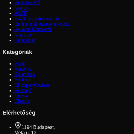
Gumikereső
Márkák
ÁSZF
Szállítási Információk
Online elállási nyilatkozat
Gyakori Kérdések
Magazin
Kapcsolat
Kategóriák
Sport
Verseny
Sport túra
Enduro
Chopper/Cruiser
Robogó
Cross
Classic
Elérhetőség
1194 Budapest,
Méta u. 13.