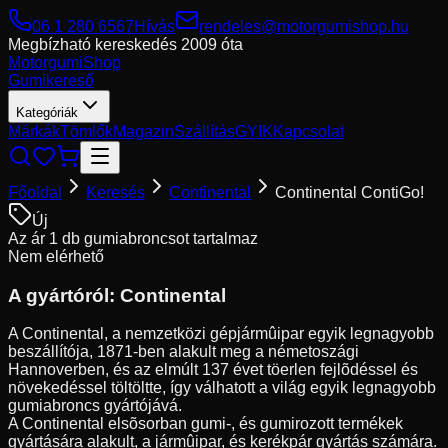
06 1 280 6567
Hívás
rendeles@motorgumishop.hu
Megbízható kereskedés
2009 óta
Motorgumi
Shop
Gumikereső
Kategóriák
Márkák
Tömlők
Magazin
Szállítás
GYIK
Kapcsolat
Főoldal
Keresés
Continental
Continental ContiGo!
Új
Az ár 1 db gumiabroncsot tartalmaz
Nem elérhető
A gyártóról:
Continental
A Continental, a nemzetközi gépjármûipar egyik legnagyobb
beszállítója, 1871-ben alakult meg a németoszági
Hannoverben, és az elmúlt 137 évet töerlen fejlõdéssel és
növekedéssel töltöltte, így válhatott a világ egyik legnagyobb
gumiabroncs gyártójává.
A Continental elsõsorban gumi-, és gumirozott termékek
gyártására alakult, a jármûipar, és kerékpár gyártás számára.