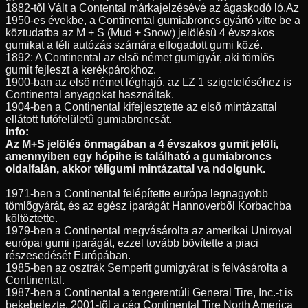
1882-tõl Vált a Contental márkajelzésévé az ágaskodó ló.Az
1950-es évekbe, a Continental gumiabroncs gyártó vitte be a
köztudatba az M + S (Mud + Snow) jelölésû 4 évszakos
gumikat a téli autózás számára elfogadott gumi közé.
1892: A Continental az elsõ német gumigyár, aki tömlõs
gumit fejleszt a kerékpárokhoz.
1900-ban az elsõ német léghajó, az LZ 1 szigeteléséhez is
Continental anyagokat használtak.
1904-ben a Continental kifejlesztette az elsõ mintázattal
ellátott futófelületû gumiabroncsát.
info:
Az M+S jelölés önmagában a 4 évszakos gumit jelöli,
amennyiben egy hópihe is található a gumiabroncs
oldalfalán, akkor téligumi mintázattal va ndolgunk.
1971-ben a Continental felépítette európa legnagyobb
tömlõgyárát, és az egész iparágát Hannoverbõl Korbachba
költöztette.
1979-ben a Continental megvásárolta az amerikai Uniroyal
európai gumi iparágát, ezzel tovább bõvítette a piaci
részesedését Európában.
1985-ben az osztrák Semperit gumigyárat is felvásárolta a
Continental.
1987-ben a Continental a tengerentúli General Tire, Inc.-t is
bekebelezte, 2001-tõl a cég Continental Tire North America