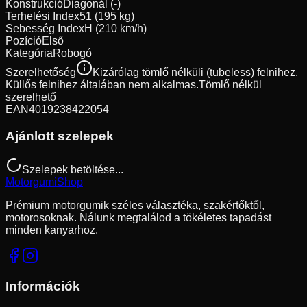
Konstrukció
Diagonál (-)
Terhelési Index
51 (195 kg)
Sebesség Index
H (210 km/h)
Pozíció
Első
Kategória
Robogó
Szerelhetőség
Kizárólag tömlő nélküli (tubeless) felnihez.
Küllős felnihez általában nem alkalmas.
Tömlő nélkül
szerelhető
EAN
4019238422054
Ajánlott szelepek
Szelepek betöltése...
Motorgumi
Shop
Prémium motorgumik széles választéka, szakértőktől,
motorosoknak. Nálunk megtalálod a tökéletes tapadást
minden kanyarhoz.
Információk