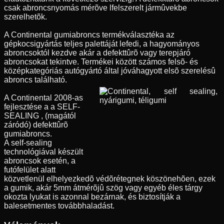
csak abroncsnyomás mérõve lfelszerelt jármûvekbe
szerelhetõk.
A Continental gumiabroncs termékválasztéka az
gépkocsigyártás teljes palettáját lefedi, a hagyományos
abroncsoktól kezdve akár a defekttûrõ vagy terepjáró
abroncsokat tekintve. Termékei között számos felsõ- és
középkategóriás autógyártó által jóváhagyott elsõ szerelésû
abroncs található.
A Continental 2008-as
fejlesztése a a SELF-
SEALING , (magától
záródó) defekttûrõ
gumiabroncs.
A self-sealing
technológiával készült
abroncsok esetén, a
futófelület alatt
közvetlenül elhelyezkedõ védõrétegnek köszönehõen, ezek
a gumik, akár 5mm átmérõjû szög vagy egyéb éles tárgy
okozta lyukat is azonnal bezárnak, és biztosítják a
balesetmentes továbbhaladást.