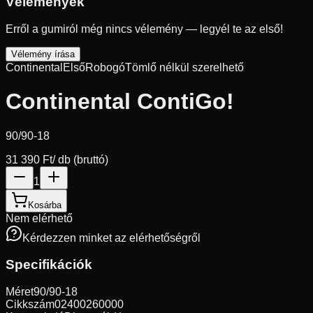
Vélemények
Erről a gumiról még nincs vélemény — legyél te az első!
Vélemény írása
Continental
Első
Robogó
Tömlő nélkül szerelhető
Continental ContiGo!
90/90-18
31 390 Ft
/ db (bruttó)
1
Kosárba
Nem elérhető
Kérdezzen minket az elérhetőségről
Specifikációk
Méret
90/90-18
Cikkszám
02400260000