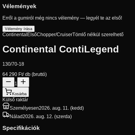
Vélemények
Erről a gumiról még nincs vélemény — legyél te az első!
Vélemény írása
Continental
Első
Chopper/Cruiser
Tömlő nélkül szerelhető
Continental ContiLegend
130/70-18
64 290 Ft
/ db (bruttó)
1
Kosárba
Külső raktár
Személyesen
2026. aug. 11. (kedd)
Nálad
2026. aug. 12. (szerda)
Specifikációk