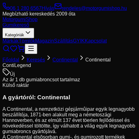
06 1 280 6567
Hívás
rendeles@motorgumishop.hu
Megbízható kereskedés
2009 óta
Motorgumi
Shop
Gumikereső
Kategóriák
Márkák
Tömlők
Magazin
Szállítás
GYIK
Kapcsolat
Főoldal
Keresés
Continental
Continental
ContiLegend
Új
Az ár 1 db gumiabroncsot tartalmaz
Külső raktár
A gyártóról:
Continental
A Continental, a nemzetközi gépjármûipar egyik legnagyobb
beszállítója, 1871-ben alakult meg a németoszági
Hannoverben, és az elmúlt 137 évet töerlen fejlõdéssel és
növekedéssel töltöltte, így válhatott a világ egyik legnagyobb
gumiabroncs gyártójává.
A Continental elsõsorban gumi-, és gumirozott termékek