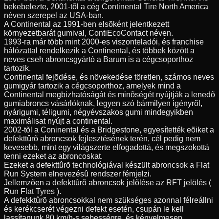
bekebelezte, 2001-tõl a cég Continental Tire North America
néven szerepel az USA-ban.
A Continental az 1991-ben elsõként jelentkezett
környezetbarát gumival, ContiEcoContact néven.
1993-ra már több mint 2000-es viszonteladói, és franchise
hálózattal rendelkezik a Continental, és többek között a
neves cseh abroncsgyártó a Barum is a cégcsoporthoz
tartozik.
Continental fejõdése, és növekedése töretlen, számos neves
gumigyár tartozik a cégcsoporthoz, amelyek mind a
Continental megbizhatóságát és minõségét nyújtják a lenedõ
gumiabroncs vásárlóknak, legyen szó bármilyen igényrõl,
nyárigumi, téligumi, négyévszakos gumi mindegyikben
maximálisat nyújt a continental.
2002-tõl a Coninental és a Bridgestone, egyesítették eõiket a
defekttûrõ abroncsok fejlesztésének terén, cél pedig nem
kevesebb, mint egy világszerte elfogadottá, és megszokottá
tenni ezeket az abroncoskat.
Ezeket a defekttûrõ technológiával készült abroncsok a Flat
Run System elnevezésû rendszer fémjelzi.
Jellemzõen a defekttûrõ abroncsok jelõlése az RFT jelölés (
Run Flat Tyres ).
A defekktûrõ abroncsokkal nem szükséges azonnal félreállni
és kerékcserét végezni defekt esetén, csupán le kell
lassítanunk 80 km/h-s sebességre, és kényelmesen