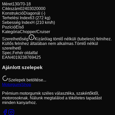
Méret
130/70-18
Cikkszám
02403020000
Konstrukció
Diagonál (-)
Terhelési Index
63 (272 kg)
Sebesség Index
H (210 km/h)
Pozíció
Első
Kategória
Chopper/Cruiser
Szerelhetőség
Kizárólag tömlő nélküli (tubeless) felnihez.
Küllős felnihez általában nem alkalmas.
Tömlő nélkül
szerelhető
Spec.
Fehér oldalfal
EAN
4019238769425
Ajánlott szelepek
Szelepek betöltése...
Motorgumi
Shop
Prémium motorgumik széles választéka, szakértőktől,
motorosoknak. Nálunk megtalálod a tökéletes tapadást
minden kanyarhoz.