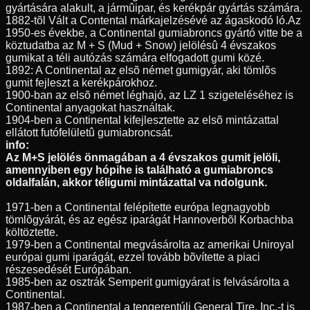
gyártására alakult, a jármûipar, és kerékpár gyártás számára.
1882-tõl Vált a Contental márkajelzésévé az ágaskodó ló.Az
1950-es évekbe, a Continental gumiabroncs gyártó vitte be a
köztudatba az M + S (Mud + Snow) jelölésû 4 évszakos
gumikat a téli autózás számára elfogadott gumi közé.
1892: A Continental az elsõ német gumigyár, aki tömlõs
gumit fejleszt a kerékpárokhoz.
1900-ban az elsõ német léghajó, az LZ 1 szigeteléséhez is
Continental anyagokat használtak.
1904-ben a Continental kifejlesztette az elsõ mintázattal
ellátott futófelületû gumiabroncsát.
info:
Az M+S jelölés önmagában a 4 évszakos gumit jelöli,
amennyiben egy hópihe is található a gumiabroncs
oldalfalán, akkor téligumi mintázattal va ndolgunk.
1971-ben a Continental felépítette európa legnagyobb
tömlõgyárát, és az egész iparágát Hannoverbõl Korbachba
költöztette.
1979-ben a Continental megvásárolta az amerikai Uniroyal
európai gumi iparágát, ezzel tovább bõvítette a piaci
részesedését Európában.
1985-ben az osztrák Semperit gumigyárat is felvásárolta a
Continental.
1987-ben a Continental a tengerentúli General Tire, Inc.-t is