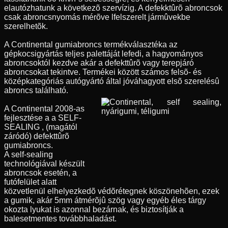
elautózhatunk a következõ szervízig. A defekktûrõ abroncsok
csak abroncsnyomás mérõve lfelszerelt jármûvekbe
szerelhetõk.
A Continental gumiabroncs termékválasztéka az
gépkocsigyártás teljes palettáját lefedi, a hagyományos
abroncsoktól kezdve akár a defekttûrõ vagy terepjáró
abroncsokat tekintve. Termékei között számos felsõ- és
középkategóriás autógyártó által jóváhagyott elsõ szerelésû
abroncs található.
A Continental 2008-as
fejlesztése a a SELF-
SEALING , (magától
záródó) defekttûrõ
gumiabroncs.
A self-sealing
technológiával készült
abroncsok esetén, a
futófelület alatt
közvetlenül elhelyezkedõ védõrétegnek köszönehõen, ezek
a gumik, akár 5mm átmérõjû szög vagy egyéb éles tárgy
okozta lyukat is azonnal bezárnak, és biztosítják a
balesetmentes továbbhaladást.