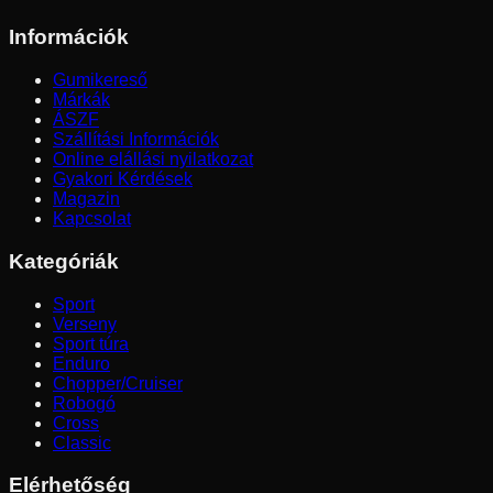
Információk
Gumikereső
Márkák
ÁSZF
Szállítási Információk
Online elállási nyilatkozat
Gyakori Kérdések
Magazin
Kapcsolat
Kategóriák
Sport
Verseny
Sport túra
Enduro
Chopper/Cruiser
Robogó
Cross
Classic
Elérhetőség