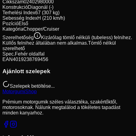
Cikkszám
02402980000
Konstrukció
Diagonál (-)
Terhelési Index
67 (307 kg)
Sebesség Index
H (210 km/h)
Pozíció
Első
Kategória
Chopper/Cruiser
Szerelhetőség
Kizárólag tömlő nélküli (tubeless) felnihez.
Küllős felnihez általában nem alkalmas.
Tömlő nélkül
szerelhető
Spec.
Fehér oldalfal
EAN
4019238769456
Ajánlott szelepek
Szelepek betöltése...
Motorgumi
Shop
Prémium motorgumik széles választéka, szakértőktől,
motorosoknak. Nálunk megtalálod a tökéletes tapadást
minden kanyarhoz.