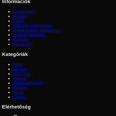
Információk
Gumikereső
Márkák
ÁSZF
Szállítási Információk
Online elállási nyilatkozat
Gyakori Kérdések
Magazin
Kapcsolat
Kategóriák
Sport
Verseny
Sport túra
Enduro
Chopper/Cruiser
Robogó
Cross
Classic
Elérhetőség