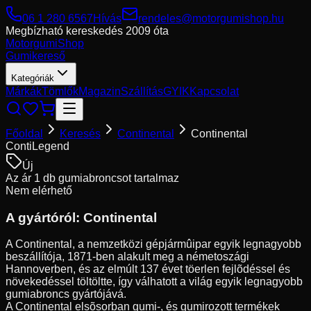
06 1 280 6567
Hívás
rendeles@motorgumishop.hu
Megbízható kereskedés
2009 óta
Motorgumi
Shop
Gumikereső
Kategóriák
Márkák
Tömlők
Magazin
Szállítás
GYIK
Kapcsolat
Főoldal
Keresés
Continental
Continental
ContiLegend
Új
Az ár 1 db gumiabroncsot tartalmaz
Nem elérhető
A gyártóról:
Continental
A Continental, a nemzetközi gépjármûipar egyik legnagyobb
beszállítója, 1871-ben alakult meg a németoszági
Hannoverben, és az elmúlt 137 évet töerlen fejlõdéssel és
növekedéssel töltöltte, így válhatott a világ egyik legnagyobb
gumiabroncs gyártójává.
A Continental elsõsorban gumi-, és gumirozott termékek