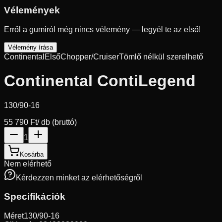
Vélemények
Erről a gumiról még nincs vélemény — legyél te az első!
Vélemény írása
Continental
Első
Chopper/Cruiser
Tömlő nélkül szerelhető
Continental ContiLegend
130/90-16
55 790 Ft
/ db (bruttó)
1
Kosárba
Nem elérhető
Kérdezzen minket az elérhetőségről
Specifikációk
Méret
130/90-16