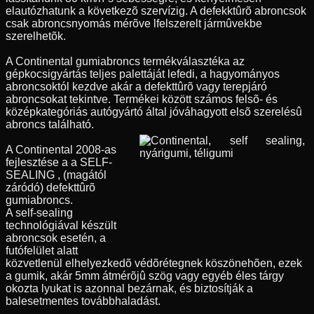
elautózhatunk a következõ szervízig. A defekktûrõ abroncsok
csak abroncsnyomás mérõve lfelszerelt jármûvekbe
szerelhetõk.
A Continental gumiabroncs termékválasztéka az
gépkocsigyártás teljes palettáját lefedi, a hagyományos
abroncsoktól kezdve akár a defekttûrõ vagy terepjáró
abroncsokat tekintve. Termékei között számos felsõ- és
középkategóriás autógyártó által jóváhagyott elsõ szerelésû
abroncs található.
A Continental 2008-as
fejlesztése a a SELF-
SEALING , (magától
záródó) defekttûrõ
gumiabroncs.
A self-sealing
technológiával készült
abroncsok esetén, a
futófelület alatt
közvetlenül elhelyezkedõ védõrétegnek köszönehõen, ezek
a gumik, akár 5mm átmérõjû szög vagy egyéb éles tárgy
okozta lyukat is azonnal bezárnak, és biztosítják a
balesetmentes továbbhaladást.