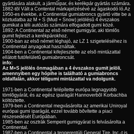
gyártására alakult, a jármûipar, és kerékpár gyártás számára.
1882-tõl Vált a Contental márkajelzésévé az ágaskodó ló.Az
1950-es évekbe, a Continental gumiabroncs gyártó vitte be a
köztudatba az M + S (Mud + Snow) jelölésû 4 évszakos
gumikat a téli autózás számára elfogadott gumi közé.
1892: A Continental az elsõ német gumigyár, aki tömlõs
gumit fejleszt a kerékpárokhoz.
1900-ban az elsõ német léghajó, az LZ 1 szigeteléséhez is
Continental anyagokat használtak.
1904-ben a Continental kifejlesztette az elsõ mintázattal
ellátott futófelületû gumiabroncsát.
info:
Az M+S jelölés önmagában a 4 évszakos gumit jelöli,
amennyiben egy hópihe is található a gumiabroncs
oldalfalán, akkor téligumi mintázattal va ndolgunk.
1971-ben a Continental felépítette európa legnagyobb
tömlõgyárát, és az egész iparágát Hannoverbõl Korbachba
költöztette.
1979-ben a Continental megvásárolta az amerikai Uniroyal
európai gumi iparágát, ezzel tovább bõvítette a piaci
részesedését Európában.
1985-ben az osztrák Semperit gumigyárat is felvásárolta a
Continental.
1987-ben a Continental a tengerentúli General Tire, Inc.-t is