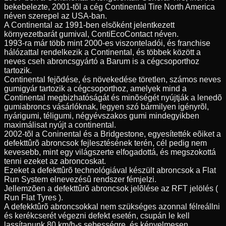
bekebelezte, 2001-tõl a cég Continental Tire North America
néven szerepel az USA-ban.
A Continental az 1991-ben elsõként jelentkezett
környezetbarát gumival, ContiEcoContact néven.
1993-ra már több mint 2000-es viszonteladói, és franchise
hálózattal rendelkezik a Continental, és többek között a
neves cseh abroncsgyártó a Barum is a cégcsoporthoz
tartozik.
Continental fejõdése, és növekedése töretlen, számos neves
gumigyár tartozik a cégcsoporthoz, amelyek mind a
Continental megbizhatóságát és minõségét nyújtják a lenedõ
gumiabroncs vásárlóknak, legyen szó bármilyen igényrõl,
nyárigumi, téligumi, négyévszakos gumi mindegyikben
maximálisat nyújt a continental.
2002-tõl a Coninental és a Bridgestone, egyesítették eõiket a
defekttûrõ abroncsok fejlesztésének terén, cél pedig nem
kevesebb, mint egy világszerte elfogadottá, és megszokottá
tenni ezeket az abroncoskat.
Ezeket a defekttûrõ technológiával készült abroncsok a Flat
Run System elnevezésû rendszer fémjelzi.
Jellemzõen a defekttûrõ abroncsok jelõlése az RFT jelölés (
Run Flat Tyres ).
A defekktûrõ abroncsokkal nem szükséges azonnal félreállni
és kerékcserét végezni defekt esetén, csupán le kell
lassítanunk 80 km/h-s sebességre, és kényelmesen