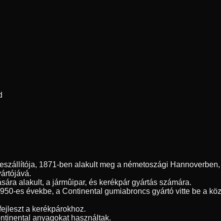
d
szállítója, 1871-ben alakult meg a németoszági Hannoverben, é
yártójává.
sára alakult, a jármûipar, és kerékpár gyártás számára.
1950-es évekbe, a Continental gumiabroncs gyártó vitte be a kö
fejleszt a kerékpárokhoz.
ntinental anyagokat használtak.