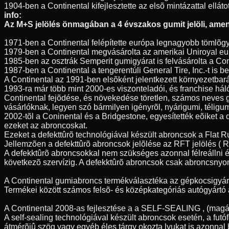
1904-ben a Continental kifejlesztette az elsõ mintázattal elláto
info:
Az M+S jelölés önmagában a 4 évszakos gumit jelöli, amenn
1971-ben a Continental felépítette európa legnagyobb tömlõgy
1979-ben a Continental megvásárolta az amerikai Uniroyal eur
1985-ben az osztrák Semperit gumigyárat is felvásárolta a Con
1987-ben a Continental a tengerentúli General Tire, Inc.-t is
A Continental az 1991-ben elsõként jelentkezett környezetbar
1993-ra már több mint 2000-es viszonteladói, és franchise hál
Continental fejõdése, és növekedése töretlen, számos neves 
vásárlóknak, legyen szó bármilyen igényrõl, nyárigumi, télig
2002-tõl a Coninental és a Bridgestone, egyesítették eõiket a
ezeket az abroncoskat.
Ezeket a defekttûrõ technológiával készült abroncsok a Flat 
Jellemzõen a defekttûrõ abroncsok jelõlése az RFT jelölés ( Ru
A defekktûrõ abroncsokkal nem szükséges azonnal félreállni é
következõ szervízig. A defekktûrõ abroncsok csak abroncsnyo
A Continental gumiabroncs termékválasztéka az gépkocsigyártás
Termékei között számos felsõ- és középkategóriás autógyártó á
A Continental 2008-as fejlesztése a a SELF-SEALING , (magát
A self-sealing technológiával készült abroncsok esetén, a fu
átmérõjû szög vagy egyéb éles tárgy okozta lyukat is azonnal 