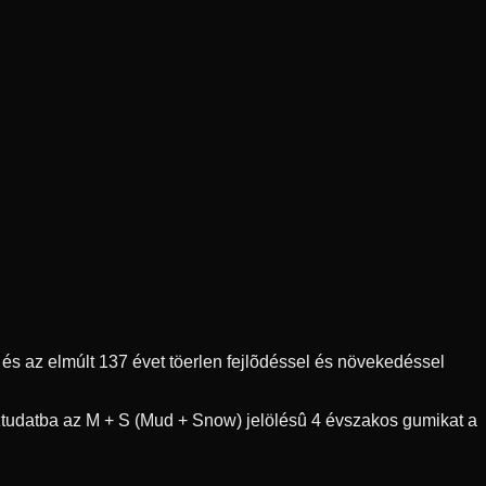
s az elmúlt 137 évet töerlen fejlõdéssel és növekedéssel
ztudatba az M + S (Mud + Snow) jelölésû 4 évszakos gumikat a