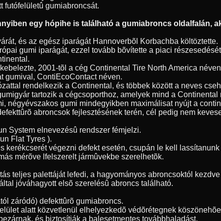
tt futófelületû gumiabroncsát.
yiben egy hópihe is található a gumiabroncs oldalfalán, ak
árát, és az egész iparágát Hannoverbõl Korbachba költöztette.
ópai gumi iparágát, ezzel tovább bõvítette a piaci részesedésé
tinental.
 bekebelezte, 2001-tõl a cég Continental Tire North America név
át gumival, ContiEcoContact néven.
ózattal rendelkezik a Continental, és többek között a neves cse
gumigyár tartozik a cégcsoporthoz, amelyek mind a Continenta
umi, négyévszakos gumi mindegyikben maximálisat nyújt a contin
 defekttûrõ abroncsok fejlesztésének terén, cél pedig nem kevese
Run System elnevezésû rendszer fémjelzi.
n Flat Tyres ).
s kerékcserét végezni defekt esetén, csupán le kell lassítanu
más mérõve lfelszerelt jármûvekbe szerelhetõk.
 teljes palettáját lefedi, a hagyományos abroncsoktól kezdve a
ltal jóváhagyott elsõ szerelésû abroncs található.
ól záródó) defekttûrõ gumiabroncs.
tófelület alatt közvetlenül elhelyezkedõ védõrétegnek köszöneh
bezárnak, és biztosítják a balesetmentes továbbhaladást.