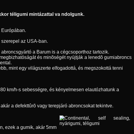
kor téligumi mintázattal va ndolgunk.
t Európában.
en szerepel az USA-ban.
h abroncsgyártó a Barum is a cégcsoporthoz tartozik.
l megbizhatóságát és minõségét nyújtják a lenedõ gumiabroncs
ental.
bb, mint egy világszerte elfogadottá, és megszokottá tenni
nk 80 km/h-s sebességre, és kényelmesen elautózhatunk a
kár a defekttûrõ vagy terepjáró abroncsokat tekintve.
õen, ezek a gumik, akár 5mm