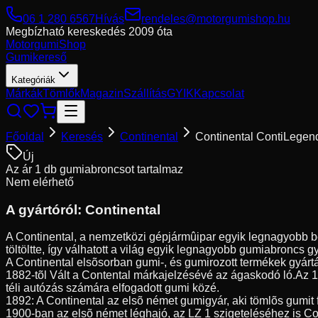
06 1 280 6567
Hívás
rendeles@motorgumishop.hu
Megbízható kereskedés
2009 óta
Motorgumi
Shop
Gumikereső
Kategóriák
Márkák
Tömlők
Magazin
Szállítás
GYIK
Kapcsolat
Főoldal
Keresés
Continental
Continental ContiLegen
Új
Az ár 1 db gumiabroncsot tartalmaz
Nem elérhető
A gyártóról:
Continental
A Continental, a nemzetközi gépjármûipar egyik legnagyobb be
töltöltte, így válhatott a világ egyik legnagyobb gumiabroncs g
A Continental elsõsorban gumi-, és gumirozott termékek gyártá
1882-tõl Vált a Contental márkajelzésévé az ágaskodó ló.Az 
téli autózás számára elfogadott gumi közé.
1892: A Continental az elsõ német gumigyár, aki tömlõs gumit 
1900-ban az elsõ német léghajó, az LZ 1 szigeteléséhez is Co