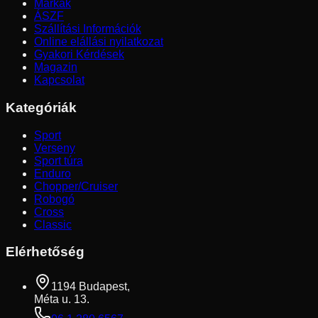
Márkák
ÁSZF
Szállítási Információk
Online elállási nyilatkozat
Gyakori Kérdések
Magazin
Kapcsolat
Kategóriák
Sport
Verseny
Sport túra
Enduro
Chopper/Cruiser
Robogó
Cross
Classic
Elérhetőség
1194 Budapest,
Méta u. 13.