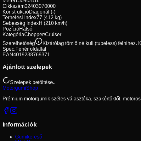
Méret
150/80B16
Cikkszám
02403070000
Konstrukció
Diagonál (-)
Terhelési Index
77 (412 kg)
Sebesség Index
H (210 km/h)
Pozíció
Hátsó
Kategória
Chopper/Cruiser
Szerelhetőség
Kizárólag tömlő nélküli (tubeless) felnihez.
Spec.
Fehér oldalfal
EAN
4019238769371
Ajánlott szelepek
Szelepek betöltése...
Motorgumi
Shop
Prémium motorgumik széles választéka, szakértőktől, motoros
Információk
Gumikereső