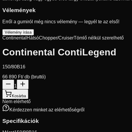
Vélemények
Erről a gumiról még nincs vélemény — legyél te az első!
Vélemény írása
Continental
Hátsó
Chopper/Cruiser
Tömlő nélkül szerelhető
Continental ContiLegend
150/80B16
66 890 Ft
/ db (bruttó)
1
Kosárba
Nem elérhető
Kérdezzen minket az elérhetőségről
Specifikációk