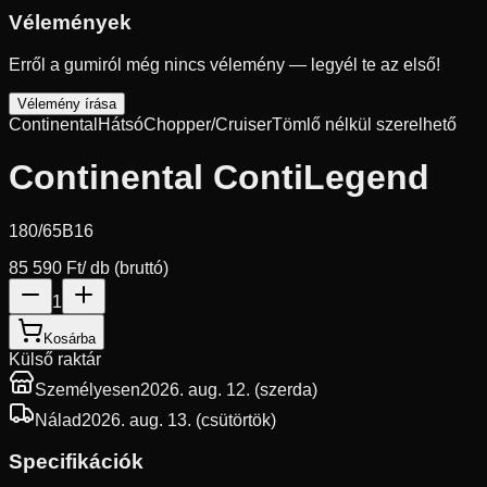
Vélemények
Erről a gumiról még nincs vélemény — legyél te az első!
Vélemény írása
Continental
Hátsó
Chopper/Cruiser
Tömlő nélkül szerelhető
Continental ContiLegend
180/65B16
85 590 Ft
/ db (bruttó)
1
Kosárba
Külső raktár
Személyesen
2026. aug. 12. (szerda)
Nálad
2026. aug. 13. (csütörtök)
Specifikációk