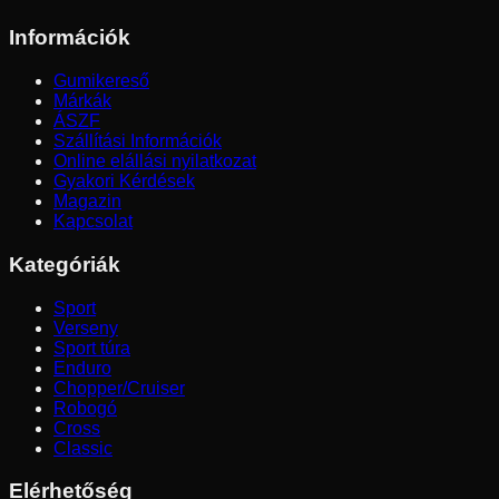
Információk
Gumikereső
Márkák
ÁSZF
Szállítási Információk
Online elállási nyilatkozat
Gyakori Kérdések
Magazin
Kapcsolat
Kategóriák
Sport
Verseny
Sport túra
Enduro
Chopper/Cruiser
Robogó
Cross
Classic
Elérhetőség