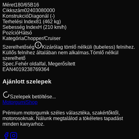
Méret
180/65B16
Cikkszám
02403080000
Konstrukció
Diagonál (-)
Terhelési Index
81 (462 kg)
Sebesség Index
H (210 km/h)
Pozíció
Hátsó
Kategória
Chopper/Cruiser
Szerelhetőség
Kizárólag tömlő nélküli (tubeless) felnihez.
Küllős felnihez általában nem alkalmas.
Tömlő nélkül
szerelhető
Spec.
Fehér oldalfal, Megerősített
EAN
4019238769364
Ajánlott szelepek
Szelepek betöltése...
Motorgumi
Shop
Prémium motorgumik széles választéka, szakértőktől,
motorosoknak. Nálunk megtalálod a tökéletes tapadást
minden kanyarhoz.