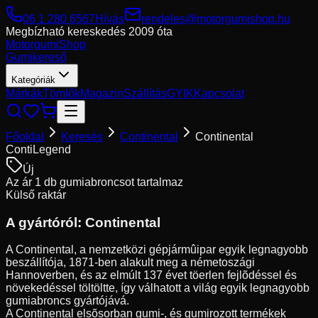
06 1 280 6567
Hívás
rendeles@motorgumishop.hu
Megbízható kereskedés
2009 óta
Motorgumi
Shop
Gumikereső
Kategóriák
Márkák
Tömlők
Magazin
Szállítás
GYIK
Kapcsolat
Főoldal
Keresés
Continental
Continental
ContiLegend
Új
Az ár 1 db gumiabroncsot tartalmaz
Külső raktár
A gyártóról:
Continental
A Continental, a nemzetközi gépjármûipar egyik legnagyobb
beszállítója, 1871-ben alakult meg a németoszági
Hannoverben, és az elmúlt 137 évet töerlen fejlõdéssel és
növekedéssel töltöltte, így válhatott a világ egyik legnagyobb
gumiabroncs gyártójává.
A Continental elsõsorban gumi-, és gumirozott termékek