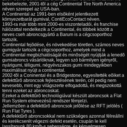
bekebelezte, 2001-tõl a cég Continental Tire North America
néven szerepel az USA-ban.
A Continental az 1991-ben elsõként jelentkezett
környezetbarát gumival, ContiEcoContact néven.
1993-ra már több mint 2000-es viszonteladói, és franchise
hálózattal rendelkezik a Continental, és többek között a
neves cseh abroncsgyártó a Barum is a cégcsoporthoz
tartozik.
Continental fejõdése, és növekedése töretlen, számos neves
gumigyár tartozik a cégcsoporthoz, amelyek mind a
Continental megbizhatóságát és minõségét nyújtják a lenedõ
gumiabroncs vásárlóknak, legyen szó bármilyen igényrõl,
nyárigumi, téligumi, négyévszakos gumi mindegyikben
maximálisat nyújt a continental.
2002-tõl a Coninental és a Bridgestone, egyesítették eõiket a
defekttûrõ abroncsok fejlesztésének terén, cél pedig nem
kevesebb, mint egy világszerte elfogadottá, és megszokottá
tenni ezeket az abroncoskat.
Ezeket a defekttûrõ technológiával készült abroncsok a Flat
Run System elnevezésû rendszer fémjelzi.
Jellemzõen a defekttûrõ abroncsok jelõlése az RFT jelölés (
Run Flat Tyres ).
A defekktûrõ abroncsokkal nem szükséges azonnal félreállni
és kerékcserét végezni defekt esetén, csupán le kell
lassítanunk 80 km/h-s sebességre, és kényelmesen