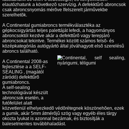
elautózhatunk a következõ szervízig. A defekktûrõ abroncsok
csak abroncsnyomás mérõve lfelszerelt jármûvekbe
szerelhetõk.
A Continental gumiabroncs termékválasztéka az
gépkocsigyártás teljes palettáját lefedi, a hagyományos
abroncsoktól kezdve akár a defekttûrõ vagy terepjáró
abroncsokat tekintve. Termékei között számos felsõ- és
középkategóriás autógyártó által jóváhagyott elsõ szerelésû
abroncs található.
A Continental 2008-as
fejlesztése a a SELF-
SEALING , (magától
záródó) defekttûrõ
gumiabroncs.
A self-sealing
technológiával készült
abroncsok esetén, a
futófelület alatt
közvetlenül elhelyezkedõ védõrétegnek köszönehõen, ezek
a gumik, akár 5mm átmérõjû szög vagy egyéb éles tárgy
okozta lyukat is azonnal bezárnak, és biztosítják a
balesetmentes továbbhaladást.