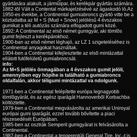
gyártására alakult, a jármûipar, és kerékpár gyártás számára.
1882-tõl Vált a Contental márkajelzésévé az ágaskodó ló.Az
1950-es évekbe, a Continental gumiabroncs gyártó vitte be a
köztudatba az M + S (Mud + Snow) jelölésû 4 évszakos
gumikat a téli autózás számára elfogadott gumi közé.
1892: A Continental az elsõ német gumigyár, aki tömlõs
gumit fejleszt a kerékpárokhoz.
1900-ban az elsõ német léghajó, az LZ 1 szigeteléséhez is
Continental anyagokat használtak.
1904-ben a Continental kifejlesztette az elsõ mintázattal
ellátott futófelületû gumiabroncsát.
info:
Az M+S jelölés önmagában a 4 évszakos gumit jelöli,
amennyiben egy hópihe is található a gumiabroncs
oldalfalán, akkor téligumi mintázattal va ndolgunk.
1971-ben a Continental felépítette európa legnagyobb
tömlõgyárát, és az egész iparágát Hannoverbõl Korbachba
költöztette.
1979-ben a Continental megvásárolta az amerikai Uniroyal
európai gumi iparágát, ezzel tovább bõvítette a piaci
részesedését Európában.
1985-ben az osztrák Semperit gumigyárat is felvásárolta a
Continental.
1987-ben a Continental a tengerentúli General Tire, Inc.-t is