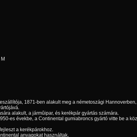
n M
szállítója, 1871-ben alakult meg a németoszági Hannoverben, é
yártójává.
sára alakult, a jármûipar, és kerékpár gyártás számára.
1950-es évekbe, a Continental gumiabroncs gyártó vitte be a kö
fejleszt a kerékpárokhoz.
ntinental anyagokat használtak.