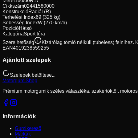
Méret
160/60R17
Cikkszám
02441580000
Konstrukció
Radiál (R)
Terhelési Index
69 (325 kg)
Sebesség Index
W (270 km/h)
Pozíció
Hátsó
Kategória
Sport túra
Szerelhetőség
Kizárólag tömlő nélküli (tubeless) felnihez.
EAN
4019238559255
Ajánlott szelepek
Szelepek betöltése...
Motorgumi
Shop
Prémium motorgumik széles választéka, szakértőktől, motoros
Információk
Gumikereső
Márkák