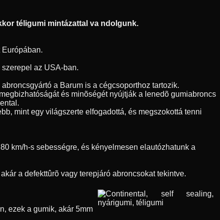
kor téligumi mintázattal va ndolgunk.
t Európában.
en szerepel az USA-ban.
h abroncsgyártó a Barum is a cégcsoporthoz tartozik.
l megbizhatóságát és minõségét nyújtják a lenedõ gumiabroncs
ental.
bb, mint egy világszerte elfogadottá, és megszokottá tenni
nk 80 km/h-s sebességre, és kényelmesen elautózhatunk a
kár a defekttûrõ vagy terepjáró abroncsokat tekintve.
õen, ezek a gumik, akár 5mm