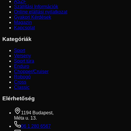
ÁSZF
Szállítási Információk
Online elállási nyilatkozat
Gyakori Kérdések
Magazin
Kapcsolat
Kategóriák
Sport
Verseny
Sport túra
Enduro
Chopper/Cruiser
Robogó
Cross
Classic
Elérhetőség
1194 Budapest,
Méta u. 13.
06 1 280 6567