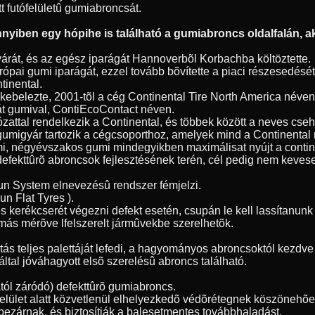
tt futófelületû gumiabroncsát.
yiben egy hópihe is található a gumiabroncs oldalfalán, ak
árát, és az egész iparágát Hannoverbõl Korbachba költöztette.
ópai gumi iparágát, ezzel tovább bõvítette a piaci részesedésé
tinental.
 bekebelezte, 2001-tõl a cég Continental Tire North America név
át gumival, ContiEcoContact néven.
ózattal rendelkezik a Continental, és többek között a neves cse
gumigyár tartozik a cégcsoporthoz, amelyek mind a Continenta
umi, négyévszakos gumi mindegyikben maximálisat nyújt a contin
 defekttûrõ abroncsok fejlesztésének terén, cél pedig nem kevese
Run System elnevezésû rendszer fémjelzi.
n Flat Tyres ).
s kerékcserét végezni defekt esetén, csupán le kell lassítanu
más mérõve lfelszerelt jármûvekbe szerelhetõk.
 teljes palettáját lefedi, a hagyományos abroncsoktól kezdve a
ltal jóváhagyott elsõ szerelésû abroncs található.
ól záródó) defekttûrõ gumiabroncs.
tófelület alatt közvetlenül elhelyezkedõ védõrétegnek köszöneh
bezárnak, és biztosítják a balesetmentes továbbhaladást.