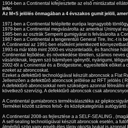
1904-ben a Continental kifejlesztette az elsõ mintázattal elláto
info:
Az M+S jelölés önmagában a 4 évszakos gumit jelöli, amenn
1971-ben a Continental felépítette európa legnagyobb tömlõgy
1979-ben a Continental megvásárolta az amerikai Uniroyal eur
1985-ben az osztrák Semperit gumigyárat is felvásárolta a Con
1987-ben a Continental a tengerentúli General Tire, Inc.-t is
A Continental az 1991-ben elsõként jelentkezett környezetbar
1993-ra már több mint 2000-es viszonteladói, és franchise hál
Continental fejõdése, és növekedése töretlen, számos neves 
vásárlóknak, legyen szó bármilyen igényrõl, nyárigumi, télig
2002-tõl a Coninental és a Bridgestone, egyesítették eõiket a
ezeket az abroncoskat.
Ezeket a defekttûrõ technológiával készült abroncsok a Flat 
Jellemzõen a defekttûrõ abroncsok jelõlése az RFT jelölés ( Ru
A defekktûrõ abroncsokkal nem szükséges azonnal félreállni é
következõ szervízig. A defekktûrõ abroncsok csak abroncsnyo
A Continental gumiabroncs termékválasztéka az gépkocsigyártás
Termékei között számos felsõ- és középkategóriás autógyártó á
A Continental 2008-as fejlesztése a a SELF-SEALING , (magát
A self-sealing technológiával készült abroncsok esetén, a fu
átmérõjû szög vagy egyéb éles tárgy okozta lyukat is azonnal 