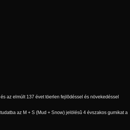
s az elmúlt 137 évet töerlen fejlõdéssel és növekedéssel
ztudatba az M + S (Mud + Snow) jelölésû 4 évszakos gumikat a