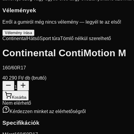
Vélemények
Erről a gumiról még nincs vélemény — legyél te az első!
Vélemény írása
Continental
Hátsó
Sport túra
Tömlő nélkül szerelhető
Continental ContiMotion M
160/60R17
40 290 Ft
/ db (bruttó)
1
Kosárba
Nem elérhető
Kérdezzen minket az elérhetőségről
Specifikációk