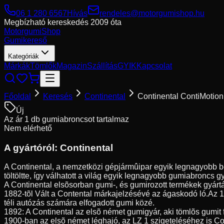
06 1 280 6567
Hívás
rendeles@motorgumishop.hu
Megbízható kereskedés
2009 óta
Motorgumi
Shop
Gumikereső
Kategóriák
Márkák
Tömlők
Magazin
Szállítás
GYIK
Kapcsolat
Főoldal
Keresés
Continental
Continental ContiMotio
Új
Az ár 1 db gumiabroncsot tartalmaz
Nem elérhető
A gyártóról:
Continental
A Continental, a nemzetközi gépjármûipar egyik legnagyobb be
töltöltte, így válhatott a világ egyik legnagyobb gumiabroncs g
A Continental elsõsorban gumi-, és gumirozott termékek gyártá
1882-tõl Vált a Contental márkajelzésévé az ágaskodó ló.Az 
téli autózás számára elfogadott gumi közé.
1892: A Continental az elsõ német gumigyár, aki tömlõs gumit 
1900-ban az elsõ német léghajó, az LZ 1 szigeteléséhez is Co