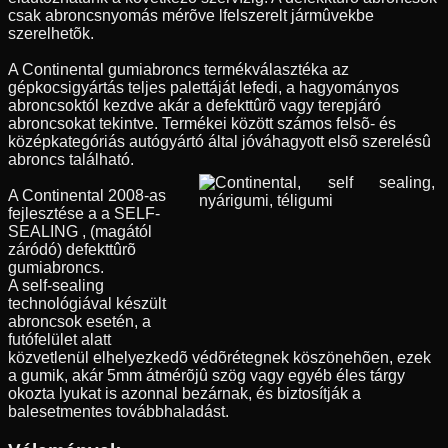
csak abroncsnyomás mérõve lfelszerelt jármûvekbe
szerelhetõk.
A Continental gumiabroncs termékválasztéka az
gépkocsigyártás teljes palettáját lefedi, a hagyományos
abroncsoktól kezdve akár a defekttûrõ vagy terepjáró
abroncsokat tekintve. Termékei között számos felsõ- és
középkategóriás autógyártó által jóváhagyott elsõ szerelésû
abroncs található.
A Continental 2008-as
fejlesztése a a SELF-
SEALING , (magától
záródó) defekttûrõ
gumiabroncs.
A self-sealing
technológiával készült
abroncsok esetén, a
futófelület alatt
közvetlenül elhelyezkedõ védõrétegnek köszönehõen, ezek
a gumik, akár 5mm átmérõjû szög vagy egyéb éles tárgy
okozta lyukat is azonnal bezárnak, és biztosítják a
balesetmentes továbbhaladást.