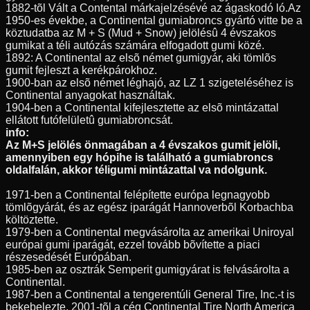
1882-tõl Vált a Contental márkajelzésévé az ágaskodó ló.Az
1950-es évekbe, a Continental gumiabroncs gyártó vitte be a
köztudatba az M + S (Mud + Snow) jelölésû 4 évszakos
gumikat a téli autózás számára elfogadott gumi közé.
1892: A Continental az elsõ német gumigyár, aki tömlõs
gumit fejleszt a kerékpárokhoz.
1900-ban az elsõ német léghajó, az LZ 1 szigeteléséhez is
Continental anyagokat használtak.
1904-ben a Continental kifejlesztette az elsõ mintázattal
ellátott futófelületû gumiabroncsát.
info:
Az M+S jelölés önmagában a 4 évszakos gumit jelöli,
amennyiben egy hópihe is található a gumiabroncs
oldalfalán, akkor téligumi mintázattal va ndolgunk.
1971-ben a Continental felépítette európa legnagyobb
tömlõgyárát, és az egész iparágát Hannoverbõl Korbachba
költöztette.
1979-ben a Continental megvásárolta az amerikai Uniroyal
európai gumi iparágát, ezzel tovább bõvítette a piaci
részesedését Európában.
1985-ben az osztrák Semperit gumigyárat is felvásárolta a
Continental.
1987-ben a Continental a tengerentúli General Tire, Inc.-t is
bekebelezte, 2001-tõl a cég Continental Tire North America