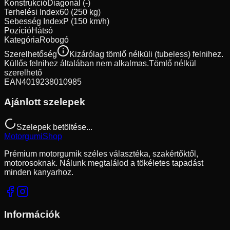
Konstrukció
Diagonál (-)
Terhelési Index
60 (250 kg)
Sebesség Index
P (150 km/h)
Pozíció
Hátsó
Kategória
Robogó
Szerelhetőség
Kizárólag tömlő nélküli (tubeless) felnihez.
Küllős felnihez általában nem alkalmas.
Tömlő nélkül
szerelhető
EAN
4019238010985
Ajánlott szelepek
Szelepek betöltése...
Motorgumi
Shop
Prémium motorgumik széles választéka, szakértőktől,
motorosoknak. Nálunk megtalálod a tökéletes tapadást
minden kanyarhoz.
Információk