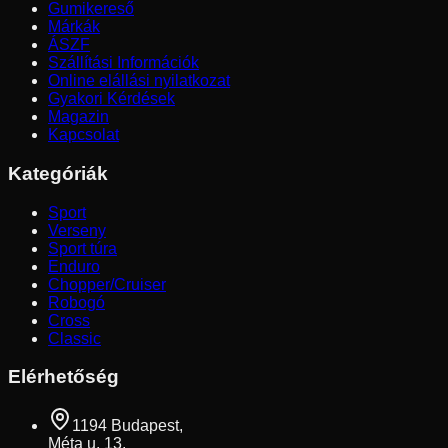
Gumikereső
Márkák
ÁSZF
Szállítási Információk
Online elállási nyilatkozat
Gyakori Kérdések
Magazin
Kapcsolat
Kategóriák
Sport
Verseny
Sport túra
Enduro
Chopper/Cruiser
Robogó
Cross
Classic
Elérhetőség
1194 Budapest,
Méta u. 13.