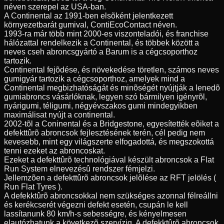
néven szerepel az USA-ban.
A Continental az 1991-ben elsõként jelentkezett
környezetbarát gumival, ContiEcoContact néven.
1993-ra már több mint 2000-es viszonteladói, és franchise
hálózattal rendelkezik a Continental, és többek között a
neves cseh abroncsgyártó a Barum is a cégcsoporthoz
tartozik.
Continental fejõdése, és növekedése töretlen, számos neves
gumigyár tartozik a cégcsoporthoz, amelyek mind a
Continental megbizhatóságát és minõségét nyújtják a lenedõ
gumiabroncs vásárlóknak, legyen szó bármilyen igényrõl,
nyárigumi, téligumi, négyévszakos gumi mindegyikben
maximálisat nyújt a continental.
2002-tõl a Coninental és a Bridgestone, egyesítették eõiket a
defekttûrõ abroncsok fejlesztésének terén, cél pedig nem
kevesebb, mint egy világszerte elfogadottá, és megszokottá
tenni ezeket az abroncoskat.
Ezeket a defekttûrõ technológiával készült abroncsok a Flat
Run System elnevezésû rendszer fémjelzi.
Jellemzõen a defekttûrõ abroncsok jelõlése az RFT jelölés (
Run Flat Tyres ).
A defekktûrõ abroncsokkal nem szükséges azonnal félreállni
és kerékcserét végezni defekt esetén, csupán le kell
lassítanunk 80 km/h-s sebességre, és kényelmesen
elautózhatunk a következõ szervízig. A defekktûrõ abroncsok