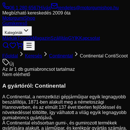
06 1 280 6567
Hívás
rendeles@motorgumishop.hu
Megbízható kereskedés
2009 óta
Motorgumi
Shop
Gumikereső
Kategóriák
Márkák
Tömlők
Magazin
Szállítás
GYIK
Kapcsolat
Főoldal
Keresés
Continental
Continental ContiScoot
Új
Az ár 1 db gumiabroncsot tartalmaz
Nem elérhető
A gyártóról:
Continental
A Continental, a nemzetközi gépjármûipar egyik legnagyobb
beszállítója, 1871-ben alakult meg a németoszági
Hannoverben, és az elmúlt 137 évet töerlen fejlõdéssel és
növekedéssel töltöltte, így válhatott a világ egyik legnagyobb
gumiabroncs gyártójává.
A Continental elsõsorban gumi-, és gumirozott termékek
gyártására alakult, a jármûipar, és kerékpár gyártás számára.