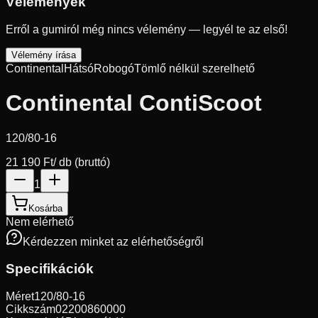
Vélemények
Erről a gumiról még nincs vélemény — legyél te az első!
Vélemény írása
Continental
Hátsó
Robogó
Tömlő nélkül szerelhető
Continental ContiScoot
120/80-16
21 190 Ft
/ db (bruttó)
1
Kosárba
Nem elérhető
Kérdezzen minket az elérhetőségről
Specifikációk
Méret
120/80-16
Cikkszám
02200860000