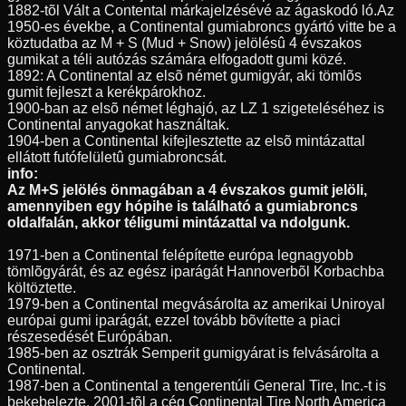
1882-tõl Vált a Contental márkajelzésévé az ágaskodó ló.Az
1950-es évekbe, a Continental gumiabroncs gyártó vitte be a
köztudatba az M + S (Mud + Snow) jelölésû 4 évszakos
gumikat a téli autózás számára elfogadott gumi közé.
1892: A Continental az elsõ német gumigyár, aki tömlõs
gumit fejleszt a kerékpárokhoz.
1900-ban az elsõ német léghajó, az LZ 1 szigeteléséhez is
Continental anyagokat használtak.
1904-ben a Continental kifejlesztette az elsõ mintázattal
ellátott futófelületû gumiabroncsát.
info:
Az M+S jelölés önmagában a 4 évszakos gumit jelöli,
amennyiben egy hópihe is található a gumiabroncs
oldalfalán, akkor téligumi mintázattal va ndolgunk.
1971-ben a Continental felépítette európa legnagyobb
tömlõgyárát, és az egész iparágát Hannoverbõl Korbachba
költöztette.
1979-ben a Continental megvásárolta az amerikai Uniroyal
európai gumi iparágát, ezzel tovább bõvítette a piaci
részesedését Európában.
1985-ben az osztrák Semperit gumigyárat is felvásárolta a
Continental.
1987-ben a Continental a tengerentúli General Tire, Inc.-t is
bekebelezte, 2001-tõl a cég Continental Tire North America