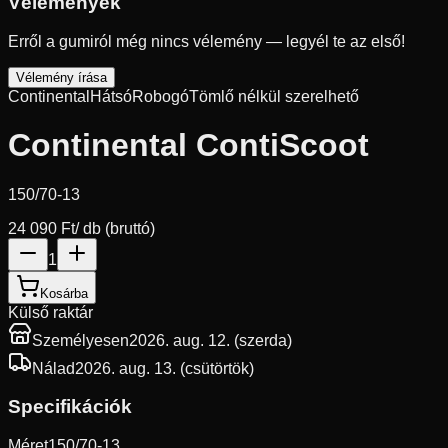
Vélemények
Erről a gumiról még nincs vélemény — legyél te az első!
Vélemény írása
Continental
Hátsó
Robogó
Tömlő nélkül szerelhető
Continental ContiScoot
150/70-13
24 090 Ft
/ db (bruttó)
1
Kosárba
Külső raktár
Személyesen
2026. aug. 12. (szerda)
Nálad
2026. aug. 13. (csütörtök)
Specifikációk
Méret
150/70-13