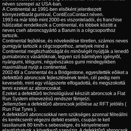
néven szerepel az USA-ban.
A Continental az 1991-ben elsõként jelentkezett
környezetbarát gumival, ContiEcoContact néven.
1993-ra már több mint 2000-es viszonteladói, és franchise
hálózattal rendelkezik a Continental, és többek között a
neves cseh abroncsgyártó a Barum is a cégcsoporthoz
tartozik.
Continental fejõdése, és növekedése töretlen, számos neves
gumigyár tartozik a cégcsoporthoz, amelyek mind a
Continental megbizhatóságát és minõségét nyújtják a lenedõ
gumiabroncs vásárlóknak, legyen szó bármilyen igényrõl,
nyárigumi, téligumi, négyévszakos gumi mindegyikben
maximálisat nyújt a continental.
2002-tõl a Coninental és a Bridgestone, egyesítették eõiket a
defekttûrõ abroncsok fejlesztésének terén, cél pedig nem
kevesebb, mint egy világszerte elfogadottá, és megszokottá
tenni ezeket az abroncoskat.
Ezeket a defekttûrõ technológiával készült abroncsok a Flat
Run System elnevezésû rendszer fémjelzi.
Jellemzõen a defekttûrõ abroncsok jelõlése az RFT jelölés (
Run Flat Tyres ).
A defekktûrõ abroncsokkal nem szükséges azonnal félreállni
és kerékcserét végezni defekt esetén, csupán le kell
lassítanunk 80 km/h-s sebességre, és kényelmesen
elautózhatunk a következõ szervízig. A defekktûrõ abroncsok