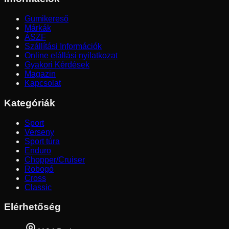
Gumikereső
Márkák
ÁSZF
Szállítási Információk
Online elállási nyilatkozat
Gyakori Kérdések
Magazin
Kapcsolat
Kategóriák
Sport
Verseny
Sport túra
Enduro
Chopper/Cruiser
Robogó
Cross
Classic
Elérhetőség