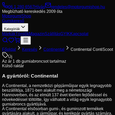
06 1 280 6567
Hívás
rendeles@motorgumishop.hu
Megbízható kereskedés
2009 óta
Motorgumi
Shop
Gumikereső
Kategóriák
Márkák
Tömlők
Magazin
Szállítás
GYIK
Kapcsolat
Főoldal
Keresés
Continental
Continental ContiScoot
Új
Az ár 1 db gumiabroncsot tartalmaz
Külső raktár
A gyártóról:
Continental
A Continental, a nemzetközi gépjármûipar egyik legnagyobb
beszállítója, 1871-ben alakult meg a németoszági
Hannoverben, és az elmúlt 137 évet töerlen fejlõdéssel és
növekedéssel töltöltte, így válhatott a világ egyik legnagyobb
gumiabroncs gyártójává.
A Continental elsõsorban gumi-, és gumirozott termékek
gyártására alakult, a jármûipar, és kerékpár gyártás számára.