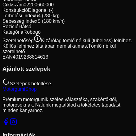
Cikkszám
02200660000
Konstrukció
Diagonál (-)
Terhelési Index
64 (280 kg)
Sebesség Index
S (180 km/h)
Pozíció
Hátsó
Kategória
Robogó
Szerelhetőség
Kizárólag tömlő nélküli (tubeless) felnihez.
Küllős felnihez általában nem alkalmas.
Tömlő nélkül
szerelhető
EAN
4019238814613
Ajánlott szelepek
Szelepek betöltése...
Motorgumi
Shop
Prémium motorgumik széles választéka, szakértőktől,
motorosoknak. Nálunk megtalálod a tökéletes tapadást
minden kanyarhoz.
Információk