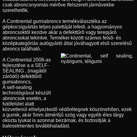
csak abroncsnyomás mérõve lfelszerelt jármûvekbe
szerelhetõk.
A Continental gumiabroncs termékválasztéka az
gépkocsigyártás teljes palettáját lefedi, a hagyományos
abroncsoktól kezdve akár a defekttûrõ vagy terepjáró
abroncsokat tekintve. Termékei között számos felsõ- és
középkategóriás autógyártó által jóváhagyott elsõ szerelésû
abroncs található.
A Continental 2008-as
fejlesztése a a SELF-
SEALING , (magától
záródó) defekttûrõ
gumiabroncs.
A self-sealing
technológiával készült
abroncsok esetén, a
futófelület alatt
közvetlenül elhelyezkedõ védõrétegnek köszönehõen, ezek
a gumik, akár 5mm átmérõjû szög vagy egyéb éles tárgy
okozta lyukat is azonnal bezárnak, és biztosítják a
balesetmentes továbbhaladást.