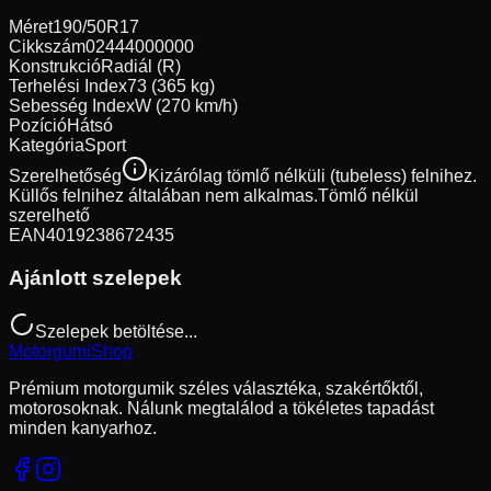
Méret
190/50R17
Cikkszám
02444000000
Konstrukció
Radiál (R)
Terhelési Index
73 (365 kg)
Sebesség Index
W (270 km/h)
Pozíció
Hátsó
Kategória
Sport
Szerelhetőség
Kizárólag tömlő nélküli (tubeless) felnihez.
Küllős felnihez általában nem alkalmas.
Tömlő nélkül
szerelhető
EAN
4019238672435
Ajánlott szelepek
Szelepek betöltése...
Motorgumi
Shop
Prémium motorgumik széles választéka, szakértőktől,
motorosoknak. Nálunk megtalálod a tökéletes tapadást
minden kanyarhoz.