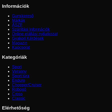
Információk
Gumikereső
Márkák
ÁSZF
Szállítási Információk
Online elállási nyilatkozat
Gyakori Kérdések
Magazin
Kapcsolat
Kategóriák
Sport
Verseny
Sport túra
Enduro
Chopper/Cruiser
Robogó
Cross
Classic
Elérhetőség