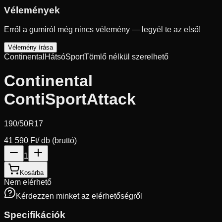
Vélemények
Erről a gumiról még nincs vélemény — legyél te az első!
Vélemény írása
Continental
Hátsó
Sport
Tömlő nélkül szerelhető
Continental
ContiSportAttack
190/50R17
41 590 Ft
/ db (bruttó)
1
Kosárba
Nem elérhető
Kérdezzen minket az elérhetőségről
Specifikációk