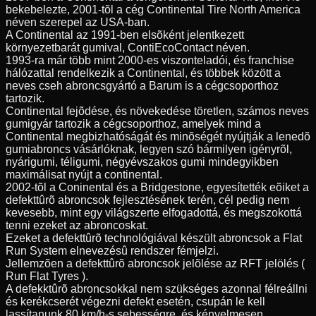
bekebelezte, 2001-tõl a cég Continental Tire North America
néven szerepel az USA-ban.
A Continental az 1991-ben elsõként jelentkezett
környezetbarát gumival, ContiEcoContact néven.
1993-ra már több mint 2000-es viszonteladói, és franchise
hálózattal rendelkezik a Continental, és többek között a
neves cseh abroncsgyártó a Barum is a cégcsoporthoz
tartozik.
Continental fejõdése, és növekedése töretlen, számos neves
gumigyár tartozik a cégcsoporthoz, amelyek mind a
Continental megbizhatóságát és minõségét nyújtják a lenedõ
gumiabroncs vásárlóknak, legyen szó bármilyen igényrõl,
nyárigumi, téligumi, négyévszakos gumi mindegyikben
maximálisat nyújt a continental.
2002-tõl a Coninental és a Bridgestone, egyesítették eõiket a
defekttûrõ abroncsok fejlesztésének terén, cél pedig nem
kevesebb, mint egy világszerte elfogadottá, és megszokottá
tenni ezeket az abroncoskat.
Ezeket a defekttûrõ technológiával készült abroncsok a Flat
Run System elnevezésû rendszer fémjelzi.
Jellemzõen a defekttûrõ abroncsok jelõlése az RFT jelölés (
Run Flat Tyres ).
A defekktûrõ abroncsokkal nem szükséges azonnal félreállni
és kerékcserét végezni defekt esetén, csupán le kell
lassítanunk 80 km/h-s sebességre, és kényelmesen