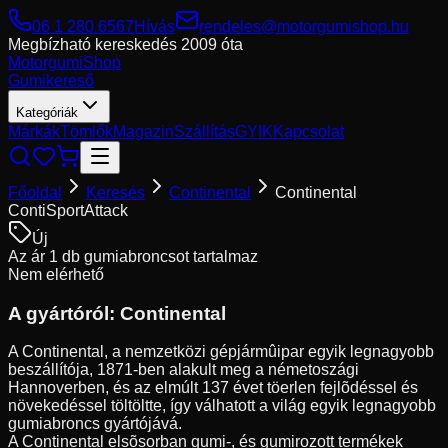
06 1 280 6567
Hívás
rendeles@motorgumishop.hu
Megbízható kereskedés
2009 óta
Motorgumi
Shop
Gumikereső
Kategóriák
Márkák
Tömlők
Magazin
Szállítás
GYIK
Kapcsolat
Főoldal
Keresés
Continental
Continental
ContiSportAttack
Új
Az ár 1 db gumiabroncsot tartalmaz
Nem elérhető
A gyártóról:
Continental
A Continental, a nemzetközi gépjármûipar egyik legnagyobb
beszállítója, 1871-ben alakult meg a németoszági
Hannoverben, és az elmúlt 137 évet töerlen fejlõdéssel és
növekedéssel töltöltte, így válhatott a világ egyik legnagyobb
gumiabroncs gyártójává.
A Continental elsõsorban gumi-, és gumirozott termékek