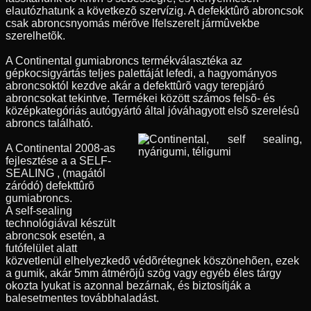
elautózhatunk a következõ szervízig. A defekktûrõ abroncsok
csak abroncsnyomás mérõve lfelszerelt jármûvekbe
szerelhetõk.
A Continental gumiabroncs termékválasztéka az
gépkocsigyártás teljes palettáját lefedi, a hagyományos
abroncsoktól kezdve akár a defekttûrõ vagy terepjáró
abroncsokat tekintve. Termékei között számos felsõ- és
középkategóriás autógyártó által jóváhagyott elsõ szerelésû
abroncs található.
A Continental 2008-as
fejlesztése a a SELF-
SEALING , (magától
záródó) defekttûrõ
gumiabroncs.
A self-sealing
technológiával készült
abroncsok esetén, a
futófelület alatt
közvetlenül elhelyezkedõ védõrétegnek köszönehõen, ezek
a gumik, akár 5mm átmérõjû szög vagy egyéb éles tárgy
okozta lyukat is azonnal bezárnak, és biztosítják a
balesetmentes továbbhaladást.