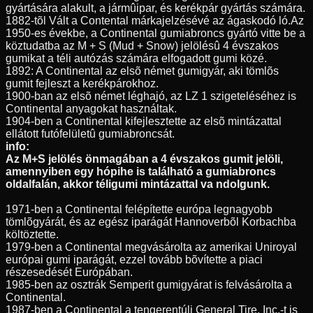
gyártására alakult, a jármûipar, és kerékpár gyártás számára.
1882-tõl Vált a Contental márkajelzésévé az ágaskodó ló.Az
1950-es évekbe, a Continental gumiabroncs gyártó vitte be a
köztudatba az M + S (Mud + Snow) jelölésû 4 évszakos
gumikat a téli autózás számára elfogadott gumi közé.
1892: A Continental az elsõ német gumigyár, aki tömlõs
gumit fejleszt a kerékpárokhoz.
1900-ban az elsõ német léghajó, az LZ 1 szigeteléséhez is
Continental anyagokat használtak.
1904-ben a Continental kifejlesztette az elsõ mintázattal
ellátott futófelületû gumiabroncsát.
info:
Az M+S jelölés önmagában a 4 évszakos gumit jelöli,
amennyiben egy hópihe is található a gumiabroncs
oldalfalán, akkor téligumi mintázattal va ndolgunk.
1971-ben a Continental felépítette európa legnagyobb
tömlõgyárát, és az egész iparágát Hannoverbõl Korbachba
költöztette.
1979-ben a Continental megvásárolta az amerikai Uniroyal
európai gumi iparágát, ezzel tovább bõvítette a piaci
részesedését Európában.
1985-ben az osztrák Semperit gumigyárat is felvásárolta a
Continental.
1987-ben a Continental a tengerentúli General Tire, Inc.-t is