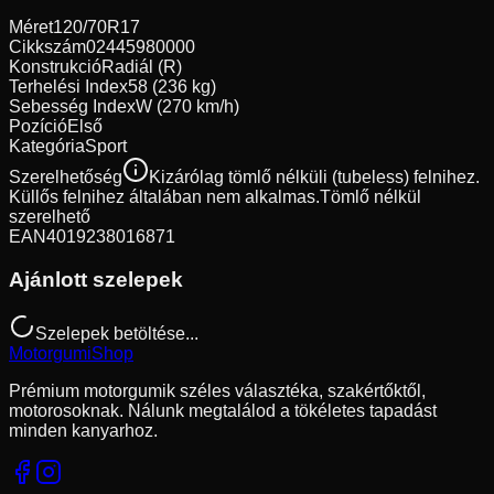
Méret
120/70R17
Cikkszám
02445980000
Konstrukció
Radiál (R)
Terhelési Index
58 (236 kg)
Sebesség Index
W (270 km/h)
Pozíció
Első
Kategória
Sport
Szerelhetőség
Kizárólag tömlő nélküli (tubeless) felnihez.
Küllős felnihez általában nem alkalmas.
Tömlő nélkül
szerelhető
EAN
4019238016871
Ajánlott szelepek
Szelepek betöltése...
Motorgumi
Shop
Prémium motorgumik széles választéka, szakértőktől,
motorosoknak. Nálunk megtalálod a tökéletes tapadást
minden kanyarhoz.