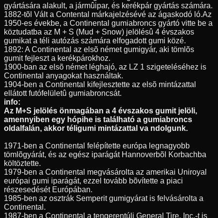
gyártására alakult, a jármûipar, és kerékpár gyártás számára.
1882-tõl Vált a Contental márkajelzésévé az ágaskodó ló.Az
1950-es évekbe, a Continental gumiabroncs gyártó vitte be a
köztudatba az M + S (Mud + Snow) jelölésû 4 évszakos
gumikat a téli autózás számára elfogadott gumi közé.
1892: A Continental az elsõ német gumigyár, aki tömlõs
gumit fejleszt a kerékpárokhoz.
1900-ban az elsõ német léghajó, az LZ 1 szigeteléséhez is
Continental anyagokat használtak.
1904-ben a Continental kifejlesztette az elsõ mintázattal
ellátott futófelületû gumiabroncsát.
info:
Az M+S jelölés önmagában a 4 évszakos gumit jelöli,
amennyiben egy hópihe is található a gumiabroncs
oldalfalán, akkor téligumi mintázattal va ndolgunk.
1971-ben a Continental felépítette európa legnagyobb
tömlõgyárát, és az egész iparágát Hannoverbõl Korbachba
költöztette.
1979-ben a Continental megvásárolta az amerikai Uniroyal
európai gumi iparágát, ezzel tovább bõvítette a piaci
részesedését Európában.
1985-ben az osztrák Semperit gumigyárat is felvásárolta a
Continental.
1987-ben a Continental a tengerentúli General Tire, Inc.-t is