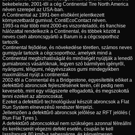
bekebelezte, 2001-tõl a cég Continental Tire North America
néven szerepel az USA-ban.
A Continental az 1991-ben elsõként jelentkezett
környezetbarát gumival, ContiEcoContact néven.
1993-ra már több mint 2000-es viszonteladói, és franchise
hálózattal rendelkezik a Continental, és többek között a
neves cseh abroncsgyártó a Barum is a cégcsoporthoz
tartozik.
Continental fejõdése, és növekedése töretlen, számos neves
gumigyár tartozik a cégcsoporthoz, amelyek mind a
Continental megbizhatóságát és minõségét nyújtják a lenedõ
gumiabroncs vásárlóknak, legyen szó bármilyen igényrõl,
nyárigumi, téligumi, négyévszakos gumi mindegyikben
maximálisat nyújt a continental.
2002-tõl a Coninental és a Bridgestone, egyesítették eõiket a
defekttûrõ abroncsok fejlesztésének terén, cél pedig nem
kevesebb, mint egy világszerte elfogadottá, és megszokottá
tenni ezeket az abroncoskat.
Ezeket a defekttûrõ technológiával készült abroncsok a Flat
Run System elnevezésû rendszer fémjelzi.
Jellemzõen a defekttûrõ abroncsok jelõlése az RFT jelölés (
Run Flat Tyres ).
A defekktûrõ abroncsokkal nem szükséges azonnal félreállni
és kerékcserét végezni defekt esetén, csupán le kell
lassítanunk 80 km/h-s sebességre, és kényelmesen