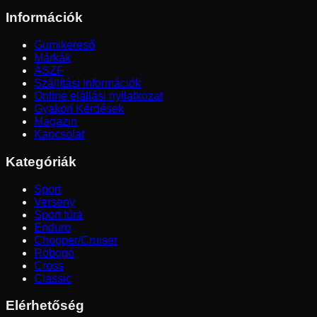
Információk
Gumikereső
Márkák
ÁSZF
Szállítási Információk
Online elállási nyilatkozat
Gyakori Kérdések
Magazin
Kapcsolat
Kategóriák
Sport
Verseny
Sport túra
Enduro
Chopper/Cruiser
Robogó
Cross
Classic
Elérhetőség