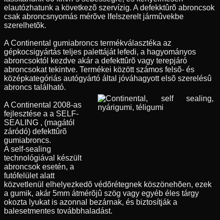
elautózhatunk a következõ szervízig. A defekktûrõ abroncsok
csak abroncsnyomás mérõve lfelszerelt jármûvekbe
szerelhetõk.
A Continental gumiabroncs termékválasztéka az
gépkocsigyártás teljes palettáját lefedi, a hagyományos
abroncsoktól kezdve akár a defekttûrõ vagy terepjáró
abroncsokat tekintve. Termékei között számos felsõ- és
középkategóriás autógyártó által jóváhagyott elsõ szerelésû
abroncs található.
A Continental 2008-as
fejlesztése a a SELF-
SEALING , (magától
záródó) defekttûrõ
gumiabroncs.
A self-sealing
technológiával készült
abroncsok esetén, a
futófelület alatt
közvetlenül elhelyezkedõ védõrétegnek köszönehõen, ezek
a gumik, akár 5mm átmérõjû szög vagy egyéb éles tárgy
okozta lyukat is azonnal bezárnak, és biztosítják a
balesetmentes továbbhaladást.