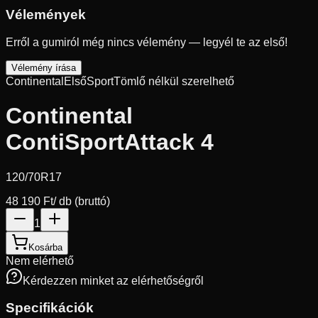
Vélemények
Erről a gumiról még nincs vélemény — legyél te az első!
Vélemény írása
Continental
Első
Sport
Tömlő nélkül szerelhető
Continental
ContiSportAttack 4
120/70R17
48 190 Ft
/ db (bruttó)
1
Kosárba
Nem elérhető
Kérdezzen minket az elérhetőségről
Specifikációk