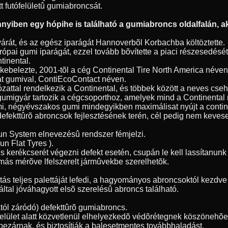
tt futófelületû gumiabroncsát.
yiben egy hópihe is található a gumiabroncs oldalfalán, ak
árát, és az egész iparágát Hannoverbõl Korbachba költöztette.
ópai gumi iparágát, ezzel tovább bõvítette a piaci részesedésé
tinental.
 bekebelezte, 2001-tõl a cég Continental Tire North America név
át gumival, ContiEcoContact néven.
ózattal rendelkezik a Continental, és többek között a neves cse
gumigyár tartozik a cégcsoporthoz, amelyek mind a Continenta
umi, négyévszakos gumi mindegyikben maximálisat nyújt a contin
 defekttûrõ abroncsok fejlesztésének terén, cél pedig nem kevese
Run System elnevezésû rendszer fémjelzi.
n Flat Tyres ).
s kerékcserét végezni defekt esetén, csupán le kell lassítanu
más mérõve lfelszerelt jármûvekbe szerelhetõk.
 teljes palettáját lefedi, a hagyományos abroncsoktól kezdve a
ltal jóváhagyott elsõ szerelésû abroncs található.
ól záródó) defekttûrõ gumiabroncs.
tófelület alatt közvetlenül elhelyezkedõ védõrétegnek köszöneh
bezárnak, és biztosítják a balesetmentes továbbhaladást.