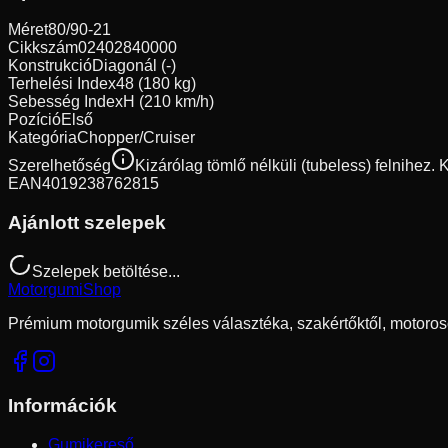
Méret
80/90-21
Cikkszám
02402840000
Konstrukció
Diagonál (-)
Terhelési Index
48 (180 kg)
Sebesség Index
H (210 km/h)
Pozíció
Első
Kategória
Chopper/Cruiser
Szerelhetőség
Kizárólag tömlő nélküli (tubeless) felnihez.
EAN
4019238762815
Ajánlott szelepek
Szelepek betöltése...
Motorgumi
Shop
Prémium motorgumik széles választéka, szakértőktől, motoros
Információk
Gumikereső