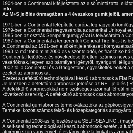
1904-ben a Continental kifejlesztette az elsõ mintázattal elláto
info:
Az M+S jelölés önmagában a 4 évszakos gumit jelöli, amenn
1971-ben a Continental felépítette európa legnagyobb tömlõgy
1979-ben a Continental megvásárolta az amerikai Uniroyal eur
1985-ben az osztrák Semperit gumigyárat is felvásárolta a Con
1987-ben a Continental a tengerentúli General Tire, Inc.-t is
A Continental az 1991-ben elsõként jelentkezett környezetbar
1993-ra már több mint 2000-es viszonteladói, és franchise hál
Continental fejõdése, és növekedése töretlen, számos neves 
vásárlóknak, legyen szó bármilyen igényrõl, nyárigumi, télig
2002-tõl a Coninental és a Bridgestone, egyesítették eõiket a
ezeket az abroncoskat.
Ezeket a defekttûrõ technológiával készült abroncsok a Flat 
Jellemzõen a defekttûrõ abroncsok jelõlése az RFT jelölés ( Ru
A defekktûrõ abroncsokkal nem szükséges azonnal félreállni é
következõ szervízig. A defekktûrõ abroncsok csak abroncsnyo
A Continental gumiabroncs termékválasztéka az gépkocsigyártás
Termékei között számos felsõ- és középkategóriás autógyártó á
A Continental 2008-as fejlesztése a a SELF-SEALING , (magát
A self-sealing technológiával készült abroncsok esetén, a fu
átmérõjû szög vagy egyéb éles tárgy okozta lyukat is azonnal 