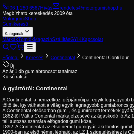
06 1 280 6567
Hívás
rendeles@motorgumishop.hu
Megbízható kereskedés
2009 óta
Motorgumi
Shop
Gumikereső
Kategóriák
Márkák
Tömlők
Magazin
Szállítás
GYIK
Kapcsolat
Főoldal
Keresés
Continental
Continental ContiTour
Új
Az ár 1 db gumiabroncsot tartalmaz
Külső raktár
A gyártóról:
Continental
A Continental, a nemzetközi gépjármûipar egyik legnagyobb be
töltöltte, így válhatott a világ egyik legnagyobb gumiabroncs g
A Continental elsõsorban gumi-, és gumirozott termékek gyártá
1882-tõl Vált a Contental márkajelzésévé az ágaskodó ló.Az 
téli autózás számára elfogadott gumi közé.
1892: A Continental az elsõ német gumigyár, aki tömlõs gumit 
1900-ban az elsõ német léghajó, az LZ 1 szigeteléséhez is Co