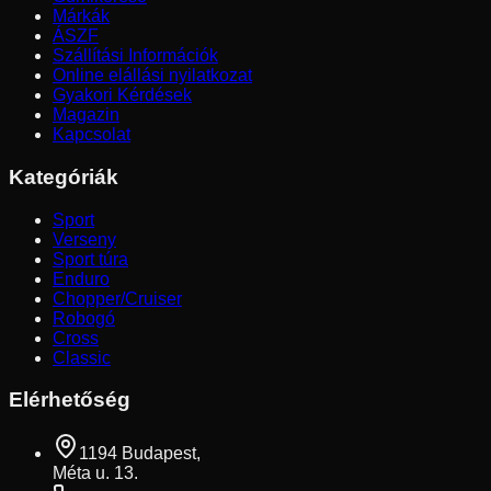
Márkák
ÁSZF
Szállítási Információk
Online elállási nyilatkozat
Gyakori Kérdések
Magazin
Kapcsolat
Kategóriák
Sport
Verseny
Sport túra
Enduro
Chopper/Cruiser
Robogó
Cross
Classic
Elérhetőség
1194 Budapest,
Méta u. 13.