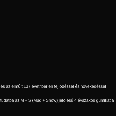
s az elmúlt 137 évet töerlen fejlõdéssel és növekedéssel
ztudatba az M + S (Mud + Snow) jelölésû 4 évszakos gumikat a