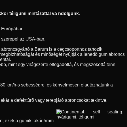
kor téligumi mintázattal va ndolgunk.
t Európában.
en szerepel az USA-ban.
h abroncsgyártó a Barum is a cégcsoporthoz tartozik.
l megbizhatóságát és minõségét nyújtják a lenedõ gumiabroncs
ental.
bb, mint egy világszerte elfogadottá, és megszokottá tenni
nk 80 km/h-s sebességre, és kényelmesen elautózhatunk a
kár a defekttûrõ vagy terepjáró abroncsokat tekintve.
õen, ezek a gumik, akár 5mm