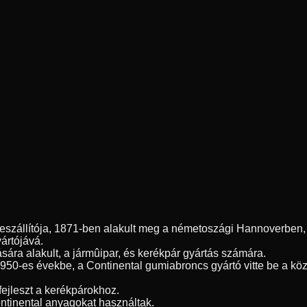
szállítója, 1871-ben alakult meg a németoszági Hannoverben, é
yártójává.
sára alakult, a jármûipar, és kerékpár gyártás számára.
1950-es évekbe, a Continental gumiabroncs gyártó vitte be a kö
fejleszt a kerékpárokhoz.
ntinental anyagokat használtak.