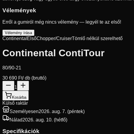
Vélemények
Erről a gumiról még nincs vélemény — legyél te az első!
Vélemény írása
Continental
Első
Chopper/Cruiser
Tömlő nélkül szerelhető
Continental ContiTour
80/90-21
30 690 Ft
/ db (bruttó)
1
Kosárba
Külső raktár
Személyesen
2026. aug. 7. (péntek)
Nálad
2026. aug. 10. (hétfő)
Specifikációk