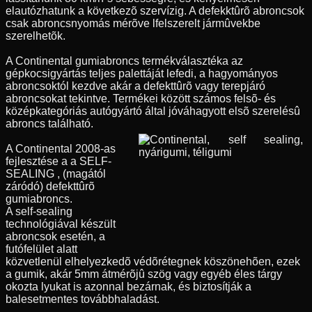
elautózhatunk a következõ szervízig. A defekktûrõ abroncsok
csak abroncsnyomás mérõve lfelszerelt jármûvekbe
szerelhetõk.
A Continental gumiabroncs termékválasztéka az
gépkocsigyártás teljes palettáját lefedi, a hagyományos
abroncsoktól kezdve akár a defekttûrõ vagy terepjáró
abroncsokat tekintve. Termékei között számos felsõ- és
középkategóriás autógyártó által jóváhagyott elsõ szerelésû
abroncs található.
A Continental 2008-as
fejlesztése a a SELF-
SEALING , (magától
záródó) defekttûrõ
gumiabroncs.
A self-sealing
technológiával készült
abroncsok esetén, a
futófelület alatt
közvetlenül elhelyezkedõ védõrétegnek köszönehõen, ezek
a gumik, akár 5mm átmérõjû szög vagy egyéb éles tárgy
okozta lyukat is azonnal bezárnak, és biztosítják a
balesetmentes továbbhaladást.