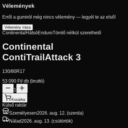
Vélemények
Erről a gumiról még nincs vélemény — legyél te az első!
Vélemény írása
Continental
Hátsó
Enduro
Tömlő nélkül szerelhető
Continental
ContiTrailAttack 3
130/80R17
53 090 Ft
/ db (bruttó)
1
Kosárba
Külső raktár
Személyesen
2026. aug. 12. (szerda)
Nálad
2026. aug. 13. (csütörtök)