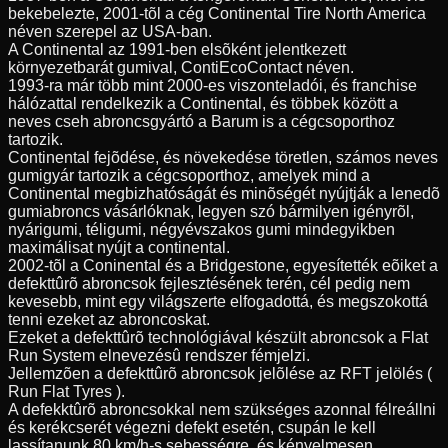
bekebelezte, 2001-tõl a cég Continental Tire North America
néven szerepel az USA-ban.
A Continental az 1991-ben elsõként jelentkezett
környezetbarát gumival, ContiEcoContact néven.
1993-ra már több mint 2000-es viszonteladói, és franchise
hálózattal rendelkezik a Continental, és többek között a
neves cseh abroncsgyártó a Barum is a cégcsoporthoz
tartozik.
Continental fejõdése, és növekedése töretlen, számos neves
gumigyár tartozik a cégcsoporthoz, amelyek mind a
Continental megbizhatóságát és minõségét nyújtják a lenedõ
gumiabroncs vásárlóknak, legyen szó bármilyen igényrõl,
nyárigumi, téligumi, négyévszakos gumi mindegyikben
maximálisat nyújt a continental.
2002-tõl a Coninental és a Bridgestone, egyesítették eõiket a
defekttûrõ abroncsok fejlesztésének terén, cél pedig nem
kevesebb, mint egy világszerte elfogadottá, és megszokottá
tenni ezeket az abroncoskat.
Ezeket a defekttûrõ technológiával készült abroncsok a Flat
Run System elnevezésû rendszer fémjelzi.
Jellemzõen a defekttûrõ abroncsok jelõlése az RFT jelölés (
Run Flat Tyres ).
A defekktûrõ abroncsokkal nem szükséges azonnal félreállni
és kerékcserét végezni defekt esetén, csupán le kell
lassítanunk 80 km/h-s sebességre, és kényelmesen