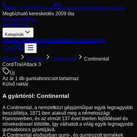
06 1 280 6567
Hívás
rendeles@motorgumishop.hu
Megbízható kereskedés
2009 óta
Motorgumi
Shop
Gumikereső
Kategóriák
Márkák
Tömlők
Magazin
Szállítás
GYIK
Kapcsolat
Főoldal
Keresés
Continental
Continental
ContiTrailAttack 3
Új
Az ár 1 db gumiabroncsot tartalmaz
Külső raktár
A gyártóról:
Continental
A Continental, a nemzetközi gépjármûipar egyik legnagyobb
beszállítója, 1871-ben alakult meg a németoszági
Hannoverben, és az elmúlt 137 évet töerlen fejlõdéssel és
növekedéssel töltöltte, így válhatott a világ egyik legnagyobb
gumiabroncs gyártójává.
A Continental elsõsorban gumi-, és gumirozott termékek