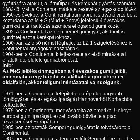
gyártására alakult, a jármûipar, és kerékpár gyártás számára.
1882-tõl Vált a Contental márkajelzésévé az ágaskodó ló.Az
1950-es évekbe, a Continental gumiabroncs gyártó vitte be a
köztudatba az M + S (Mud + Snow) jelölésû 4 évszakos
gumikat a téli autózás számára elfogadott gumi közé.
1892: A Continental az elsõ német gumigyár, aki tömlõs
gumit fejleszt a kerékpárokhoz.
1900-ban az elsõ német léghajó, az LZ 1 szigeteléséhez is
Continental anyagokat használtak.
1904-ben a Continental kifejlesztette az elsõ mintázattal
ellátott futófelületû gumiabroncsát.
info:
Az M+S jelölés önmagában a 4 évszakos gumit jelöli,
amennyiben egy hópihe is található a gumiabroncs
oldalfalán, akkor téligumi mintázattal va ndolgunk.
1971-ben a Continental felépítette európa legnagyobb
tömlõgyárát, és az egész iparágát Hannoverbõl Korbachba
költöztette.
1979-ben a Continental megvásárolta az amerikai Uniroyal
európai gumi iparágát, ezzel tovább bõvítette a piaci
részesedését Európában.
1985-ben az osztrák Semperit gumigyárat is felvásárolta a
Continental.
1987-ben a Continental a tengerentúli General Tire, Inc.-t is