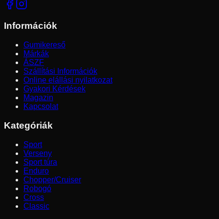
Információk
Gumikereső
Márkák
ÁSZF
Szállítási Információk
Online elállási nyilatkozat
Gyakori Kérdések
Magazin
Kapcsolat
Kategóriák
Sport
Verseny
Sport túra
Enduro
Chopper/Cruiser
Robogó
Cross
Classic