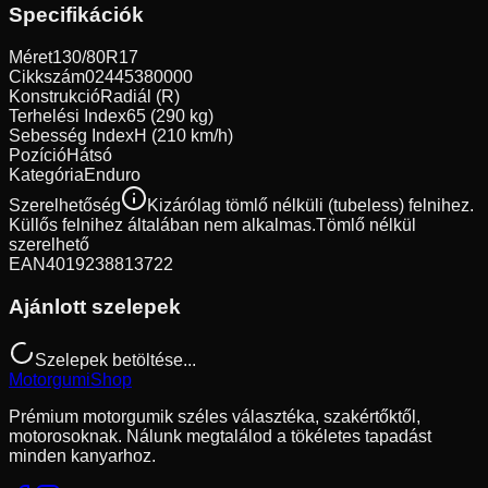
Specifikációk
Méret
130/80R17
Cikkszám
02445380000
Konstrukció
Radiál (R)
Terhelési Index
65 (290 kg)
Sebesség Index
H (210 km/h)
Pozíció
Hátsó
Kategória
Enduro
Szerelhetőség
Kizárólag tömlő nélküli (tubeless) felnihez.
Küllős felnihez általában nem alkalmas.
Tömlő nélkül
szerelhető
EAN
4019238813722
Ajánlott szelepek
Szelepek betöltése...
Motorgumi
Shop
Prémium motorgumik széles választéka, szakértőktől,
motorosoknak. Nálunk megtalálod a tökéletes tapadást
minden kanyarhoz.